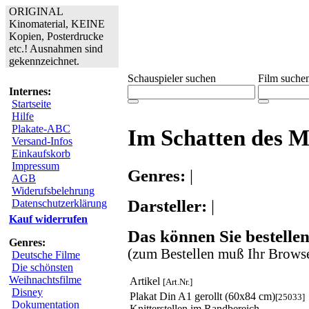
ORIGINAL
Kinomaterial, KEINE
Kopien, Posterdrucke
etc.! Ausnahmen sind
gekennzeichnet.
Schauspieler suchen
Film suche
Internes:
Startseite
Hilfe
Plakate-ABC
Im Schatten des 
Versand-Infos
Einkaufskorb
Impressum
Genres:
|
AGB
Widerufsbelehrung
Darsteller:
|
Datenschutzerklärung
Kauf widerrufen
Das können Sie bestellen
Genres:
(zum Bestellen muß Ihr Browse
Deutsche Filme
Die schönsten
Weihnachtsfilme
Artikel
[Art.Nr.]
Disney
Plakat Din A1 gerollt (60x84 cm)
[25033]
Dokumentation
Knitterstellen im Randbereich