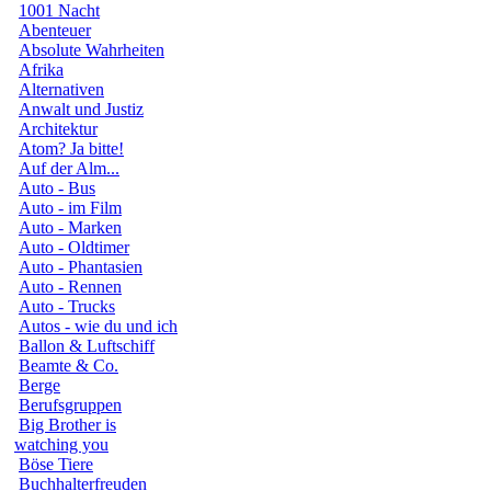
1001 Nacht
Abenteuer
Absolute Wahrheiten
Afrika
Alternativen
Anwalt und Justiz
Architektur
Atom? Ja bitte!
Auf der Alm...
Auto - Bus
Auto - im Film
Auto - Marken
Auto - Oldtimer
Auto - Phantasien
Auto - Rennen
Auto - Trucks
Autos - wie du und ich
Ballon & Luftschiff
Beamte & Co.
Berge
Berufsgruppen
Big Brother is
watching you
Böse Tiere
Buchhalterfreuden