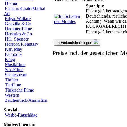
Drama
Spartipp:
Eastern/Karate/Martial
Plakat gefaltet statt g
Art
Deutschlands, restlic
Edgar Wallace
Achtung: Wenn wir das 
Godzilla & Co
RÜCKGABERECHT
Hammer-Filme
Plakat gefaltet versen
Herkules & Co
Hill+Spencer
In Einkaufskorb legen
Horror/SF/Fantasy
Karl May
Preise incl. der gesetzlichen M
Komödie
Krieg
Musikfilme
Sex-Filme
Shakespeare
Thriller
Tierfilme
Türkische Filme
Western
Zeichentrick/Animation
Spezial:
Werbe-Ratschläge
Motive/Themen: