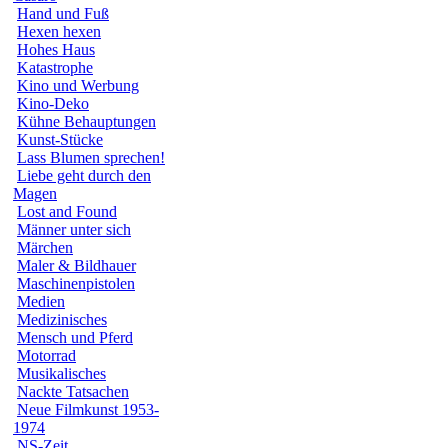
Hand und Fuß
Hexen hexen
Hohes Haus
Katastrophe
Kino und Werbung
Kino-Deko
Kühne Behauptungen
Kunst-Stücke
Lass Blumen sprechen!
Liebe geht durch den
Magen
Lost and Found
Männer unter sich
Märchen
Maler & Bildhauer
Maschinenpistolen
Medien
Medizinisches
Mensch und Pferd
Motorrad
Musikalisches
Nackte Tatsachen
Neue Filmkunst 1953-
1974
NS-Zeit