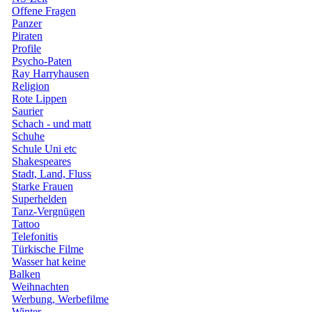
Offene Fragen
Panzer
Piraten
Profile
Psycho-Paten
Ray Harryhausen
Religion
Rote Lippen
Saurier
Schach - und matt
Schuhe
Schule Uni etc
Shakespeares
Stadt, Land, Fluss
Starke Frauen
Superhelden
Tanz-Vergnügen
Tattoo
Telefonitis
Türkische Filme
Wasser hat keine
Balken
Weihnachten
Werbung, Werbefilme
Winter