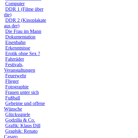
Computer
DDR 1 (Filme über
die)
DDR 2 (Kinoplakate
aus der)
Die Frau im Mann
Dokumentation
Eisenbahn
Erkenntnisse
Erotik ohne Sex ?
Fahrräder
Festivals,
Veranstaltungen
Feuerwehr
Flieger
Fotographie
Frauen unter sich
Fußball
Geheime und offene
Wünsche
Glücksspiele
Godzilla & Co.
Grafik: Klaus Dill
Graphik: Renato
Casaro