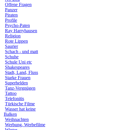
Offene Fragen
Panzer
Piraten
Profile
Psycho-Paten
Ray Harryhausen
Religion
Rote Lippen
Saurier
Schach - und matt
Schuhe
Schule Uni etc
Shakespeares
Stadt, Land, Fluss
Starke Frauen
Superhelden
Tanz-Vergnügen
Tattoo
Telefonitis
Türkische Filme
Wasser hat keine
Balken
Weihnachten
Werbung, Werbefilme
Winter