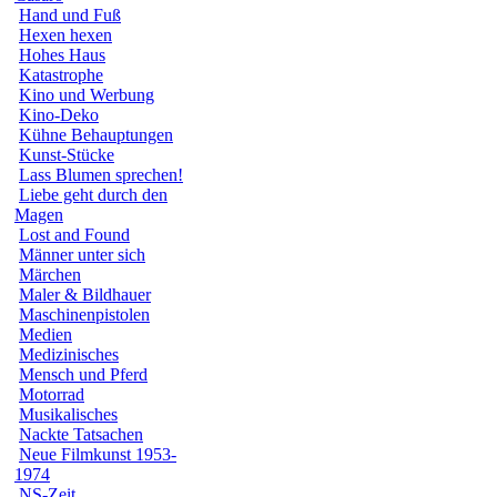
Hand und Fuß
Hexen hexen
Hohes Haus
Katastrophe
Kino und Werbung
Kino-Deko
Kühne Behauptungen
Kunst-Stücke
Lass Blumen sprechen!
Liebe geht durch den
Magen
Lost and Found
Männer unter sich
Märchen
Maler & Bildhauer
Maschinenpistolen
Medien
Medizinisches
Mensch und Pferd
Motorrad
Musikalisches
Nackte Tatsachen
Neue Filmkunst 1953-
1974
NS-Zeit