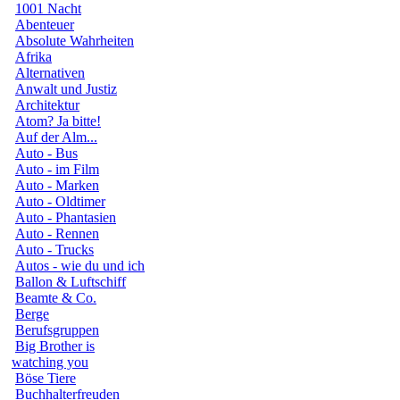
1001 Nacht
Abenteuer
Absolute Wahrheiten
Afrika
Alternativen
Anwalt und Justiz
Architektur
Atom? Ja bitte!
Auf der Alm...
Auto - Bus
Auto - im Film
Auto - Marken
Auto - Oldtimer
Auto - Phantasien
Auto - Rennen
Auto - Trucks
Autos - wie du und ich
Ballon & Luftschiff
Beamte & Co.
Berge
Berufsgruppen
Big Brother is
watching you
Böse Tiere
Buchhalterfreuden