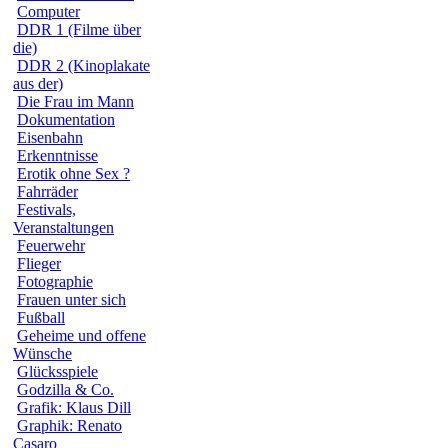
Computer
DDR 1 (Filme über
die)
DDR 2 (Kinoplakate
aus der)
Die Frau im Mann
Dokumentation
Eisenbahn
Erkenntnisse
Erotik ohne Sex ?
Fahrräder
Festivals,
Veranstaltungen
Feuerwehr
Flieger
Fotographie
Frauen unter sich
Fußball
Geheime und offene
Wünsche
Glücksspiele
Godzilla & Co.
Grafik: Klaus Dill
Graphik: Renato
Casaro