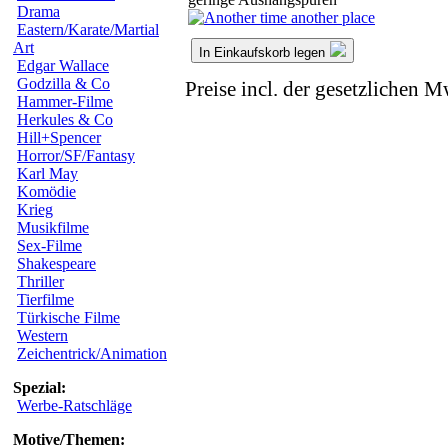
Drama
Eastern/Karate/Martial
Art
In Einkaufskorb legen
Edgar Wallace
Godzilla & Co
Preise incl. der gesetzlichen M
Hammer-Filme
Herkules & Co
Hill+Spencer
Horror/SF/Fantasy
Karl May
Komödie
Krieg
Musikfilme
Sex-Filme
Shakespeare
Thriller
Tierfilme
Türkische Filme
Western
Zeichentrick/Animation
Spezial:
Werbe-Ratschläge
Motive/Themen: