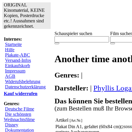
ORIGINAL
Kinomaterial, KEINE
Kopien, Posterdrucke
etc.! Ausnahmen sind
gekennzeichnet.
Schauspieler suchen
Film suche
Internes:
Startseite
Hilfe
Plakate-ABC
Another time anot
Versand-Infos
Einkaufskorb
Impressum
Genres:
|
AGB
Widerufsbelehrung
Darsteller:
|
Phyllis Log
Datenschutzerklärung
Kauf widerrufen
Das können Sie bestellen
Genres:
(zum Bestellen muß Ihr Browse
Deutsche Filme
Die schönsten
Weihnachtsfilme
Artikel
[Art.Nr.]
Disney
Plakat Din A1, gefaltet (60x84 cm)
[26066
Dokumentation
geringe Aushangspuren