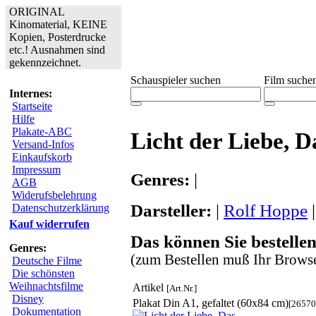
ORIGINAL
Kinomaterial, KEINE
Kopien, Posterdrucke
etc.! Ausnahmen sind
gekennzeichnet.
Schauspieler suchen
Film suche
Internes:
Startseite
Hilfe
Plakate-ABC
Licht der Liebe, D
Versand-Infos
Einkaufskorb
Impressum
Genres:
|
AGB
Widerufsbelehrung
Darsteller:
|
Rolf Hoppe
|
Datenschutzerklärung
Kauf widerrufen
Das können Sie bestellen
Genres:
(zum Bestellen muß Ihr Browse
Deutsche Filme
Die schönsten
Weihnachtsfilme
Artikel
[Art.Nr.]
Disney
Plakat Din A1, gefaltet (60x84 cm)
[26570
Dokumentation