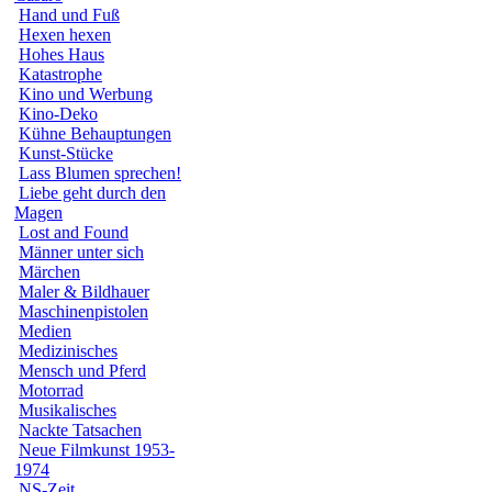
Hand und Fuß
Hexen hexen
Hohes Haus
Katastrophe
Kino und Werbung
Kino-Deko
Kühne Behauptungen
Kunst-Stücke
Lass Blumen sprechen!
Liebe geht durch den
Magen
Lost and Found
Männer unter sich
Märchen
Maler & Bildhauer
Maschinenpistolen
Medien
Medizinisches
Mensch und Pferd
Motorrad
Musikalisches
Nackte Tatsachen
Neue Filmkunst 1953-
1974
NS-Zeit