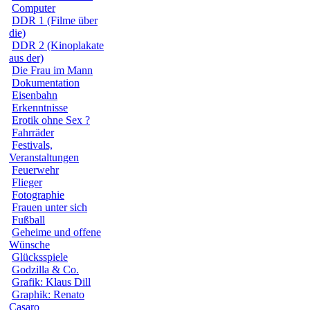
Computer
DDR 1 (Filme über
die)
DDR 2 (Kinoplakate
aus der)
Die Frau im Mann
Dokumentation
Eisenbahn
Erkenntnisse
Erotik ohne Sex ?
Fahrräder
Festivals,
Veranstaltungen
Feuerwehr
Flieger
Fotographie
Frauen unter sich
Fußball
Geheime und offene
Wünsche
Glücksspiele
Godzilla & Co.
Grafik: Klaus Dill
Graphik: Renato
Casaro