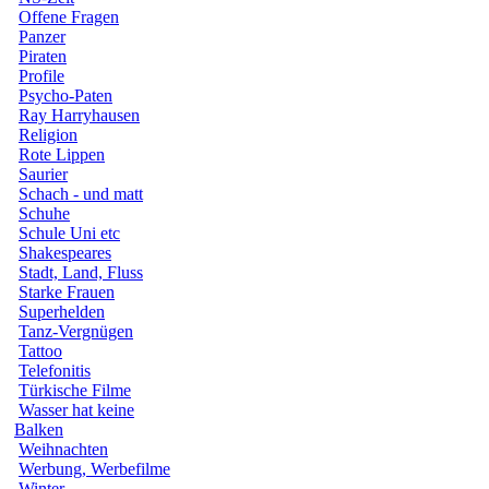
Offene Fragen
Panzer
Piraten
Profile
Psycho-Paten
Ray Harryhausen
Religion
Rote Lippen
Saurier
Schach - und matt
Schuhe
Schule Uni etc
Shakespeares
Stadt, Land, Fluss
Starke Frauen
Superhelden
Tanz-Vergnügen
Tattoo
Telefonitis
Türkische Filme
Wasser hat keine
Balken
Weihnachten
Werbung, Werbefilme
Winter