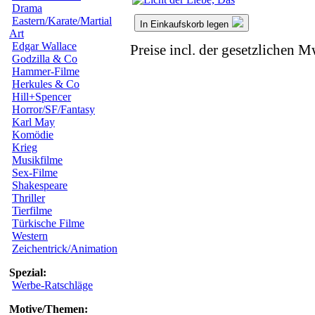
Drama
Eastern/Karate/Martial
In Einkaufskorb legen
Art
Edgar Wallace
Preise incl. der gesetzlichen M
Godzilla & Co
Hammer-Filme
Herkules & Co
Hill+Spencer
Horror/SF/Fantasy
Karl May
Komödie
Krieg
Musikfilme
Sex-Filme
Shakespeare
Thriller
Tierfilme
Türkische Filme
Western
Zeichentrick/Animation
Spezial:
Werbe-Ratschläge
Motive/Themen: