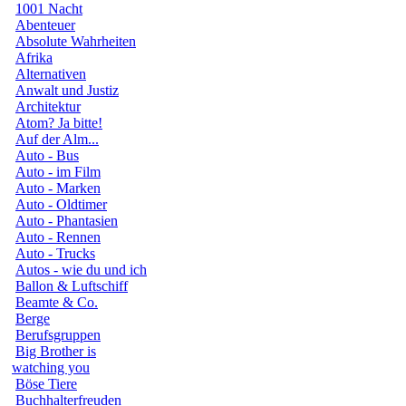
1001 Nacht
Abenteuer
Absolute Wahrheiten
Afrika
Alternativen
Anwalt und Justiz
Architektur
Atom? Ja bitte!
Auf der Alm...
Auto - Bus
Auto - im Film
Auto - Marken
Auto - Oldtimer
Auto - Phantasien
Auto - Rennen
Auto - Trucks
Autos - wie du und ich
Ballon & Luftschiff
Beamte & Co.
Berge
Berufsgruppen
Big Brother is
watching you
Böse Tiere
Buchhalterfreuden