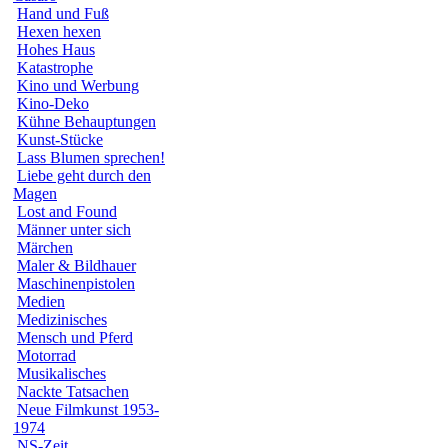
Hand und Fuß
Hexen hexen
Hohes Haus
Katastrophe
Kino und Werbung
Kino-Deko
Kühne Behauptungen
Kunst-Stücke
Lass Blumen sprechen!
Liebe geht durch den
Magen
Lost and Found
Männer unter sich
Märchen
Maler & Bildhauer
Maschinenpistolen
Medien
Medizinisches
Mensch und Pferd
Motorrad
Musikalisches
Nackte Tatsachen
Neue Filmkunst 1953-
1974
NS-Zeit