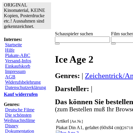
ORIGINAL
Kinomaterial, KEINE
Kopien, Posterdrucke
etc.! Ausnahmen sind
gekennzeichnet.
Schauspieler suchen
Film suche
Internes:
Startseite
Hilfe
Plakate-ABC
Ice Age 2
Versand-Infos
Einkaufskorb
Impressum
Genres:
|
Zeichentrick/A
AGB
Widerufsbelehrung
Darsteller:
|
Datenschutzerklärung
Kauf widerrufen
Das können Sie bestellen
Genres:
(zum Bestellen muß Ihr Browse
Deutsche Filme
Die schönsten
Weihnachtsfilme
Artikel
[Art.Nr.]
Disney
Plakat Din A1, gefaltet (60x84 cm)
[26718
Dokumentation