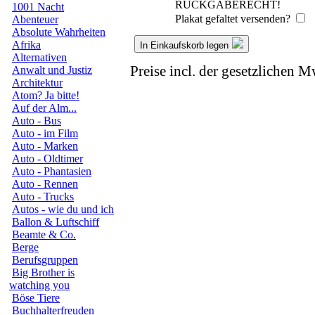
RÜCKGABERECHT!
1001 Nacht
Plakat gefaltet versenden?
Abenteuer
Absolute Wahrheiten
Afrika
In Einkaufskorb legen
Alternativen
Preise incl. der gesetzlichen M
Anwalt und Justiz
Architektur
Atom? Ja bitte!
Auf der Alm...
Auto - Bus
Auto - im Film
Auto - Marken
Auto - Oldtimer
Auto - Phantasien
Auto - Rennen
Auto - Trucks
Autos - wie du und ich
Ballon & Luftschiff
Beamte & Co.
Berge
Berufsgruppen
Big Brother is
watching you
Böse Tiere
Buchhalterfreuden