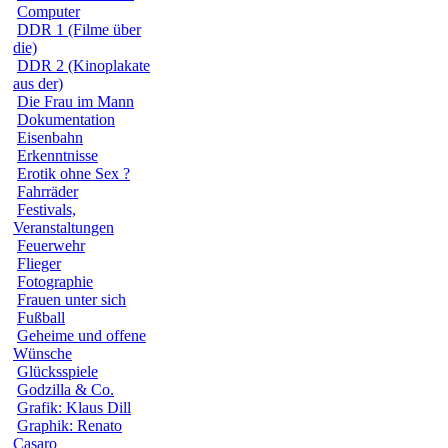
Computer
DDR 1 (Filme über
die)
DDR 2 (Kinoplakate
aus der)
Die Frau im Mann
Dokumentation
Eisenbahn
Erkenntnisse
Erotik ohne Sex ?
Fahrräder
Festivals,
Veranstaltungen
Feuerwehr
Flieger
Fotographie
Frauen unter sich
Fußball
Geheime und offene
Wünsche
Glücksspiele
Godzilla & Co.
Grafik: Klaus Dill
Graphik: Renato
Casaro