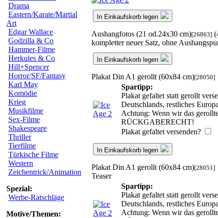
Drama
Eastern/Karate/Martial
In Einkaufskorb legen
Art
Edgar Wallace
Aushangfotos (21 od.24x30 cm)
(
[26863]
Godzilla & Co
kompletter neuer Satz, ohne Aushangspu
Hammer-Filme
Herkules & Co
In Einkaufskorb legen
Hill+Spencer
Horror/SF/Fantasy
Plakat Din A1 gerollt (60x84 cm)
[28050]
Karl May
Spartipp:
Komödie
Plakat gefaltet statt gerollt v
Krieg
Deutschlands, restliches Europ
Musikfilme
Achtung: Wenn wir das gerollte
Sex-Filme
RÜCKGABERECHT!
Shakespeare
Plakat gefaltet versenden?
Thriller
Tierfilme
In Einkaufskorb legen
Türkische Filme
Western
Plakat Din A1 gerollt (60x84 cm)
[28051]
Zeichentrick/Animation
Teaser
Spartipp:
Spezial:
Plakat gefaltet statt gerollt v
Werbe-Ratschläge
Deutschlands, restliches Europ
Achtung: Wenn wir das gerollte
Motive/Themen: