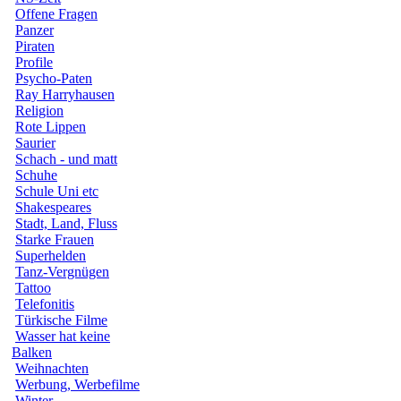
Offene Fragen
Panzer
Piraten
Profile
Psycho-Paten
Ray Harryhausen
Religion
Rote Lippen
Saurier
Schach - und matt
Schuhe
Schule Uni etc
Shakespeares
Stadt, Land, Fluss
Starke Frauen
Superhelden
Tanz-Vergnügen
Tattoo
Telefonitis
Türkische Filme
Wasser hat keine
Balken
Weihnachten
Werbung, Werbefilme
Winter