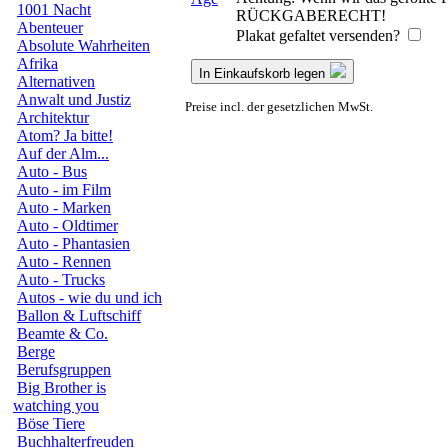
1001 Nacht
RÜCKGABERECHT!
Abenteuer
Plakat gefaltet versenden?
Absolute Wahrheiten
Afrika
In Einkaufskorb legen
Alternativen
Anwalt und Justiz
Preise incl. der gesetzlichen MwSt.
Architektur
Atom? Ja bitte!
Auf der Alm...
Auto - Bus
Auto - im Film
Auto - Marken
Auto - Oldtimer
Auto - Phantasien
Auto - Rennen
Auto - Trucks
Autos - wie du und ich
Ballon & Luftschiff
Beamte & Co.
Berge
Berufsgruppen
Big Brother is
watching you
Böse Tiere
Buchhalterfreuden