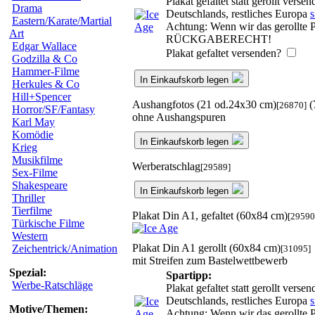
Plakat gefaltet statt gerollt ver
Drama
Deutschlands, restliches Europa
s
Eastern/Karate/Martial
Achtung: Wenn wir das gerollte Pl
Art
RÜCKGABERECHT!
Edgar Wallace
Plakat gefaltet versenden?
Godzilla & Co
Hammer-Filme
In Einkaufskorb legen
Herkules & Co
Hill+Spencer
Aushangfotos (21 od.24x30 cm)
(
[26870]
Horror/SF/Fantasy
ohne Aushangspuren
Karl May
Komödie
In Einkaufskorb legen
Krieg
Musikfilme
Werberatschlag
[29589]
Sex-Filme
Shakespeare
In Einkaufskorb legen
Thriller
Tierfilme
Plakat Din A1, gefaltet (60x84 cm)
[29590
Türkische Filme
Western
Plakat Din A1 gerollt (60x84 cm)
Zeichentrick/Animation
[31095]
mit Streifen zum Bastelwettbewerb
Spezial:
Spartipp:
Werbe-Ratschläge
Plakat gefaltet statt gerollt ver
Deutschlands, restliches Europa
s
Motive/Themen:
Achtung: Wenn wir das gerollte Pl