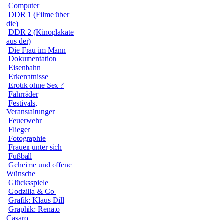
Computer
DDR 1 (Filme über
die)
DDR 2 (Kinoplakate
aus der)
Die Frau im Mann
Dokumentation
Eisenbahn
Erkenntnisse
Erotik ohne Sex ?
Fahrräder
Festivals,
Veranstaltungen
Feuerwehr
Flieger
Fotographie
Frauen unter sich
Fußball
Geheime und offene
Wünsche
Glücksspiele
Godzilla & Co.
Grafik: Klaus Dill
Graphik: Renato
Casaro