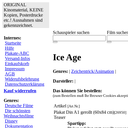
ORIGINAL
Kinomaterial, KEINE
Kopien, Posterdrucke
etc.! Ausnahmen sind
gekennzeichnet.
Schauspieler suchen
Film suche
Internes:
Startseite
Hilfe
Plakate-ABC
Ice Age
Versand-Infos
Einkaufskorb
Impressum
Genres:
|
Zeichentrick/Animation
|
AGB
Widerufsbelehrung
Darsteller:
|
Datenschutzerklärung
Das können Sie bestellen:
Kauf widerrufen
(zum Bestellen muß Ihr Browser Cookies akzepti
Genres:
Deutsche Filme
Artikel
[Art.Nr.]
Die schönsten
Plakat Din A1 gerollt (60x84 cm)
[26950]
Weihnachtsfilme
Teaser
Disney
Spartipp:
Dokumentation