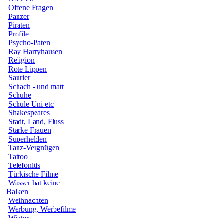
Offene Fragen
Panzer
Piraten
Profile
Psycho-Paten
Ray Harryhausen
Religion
Rote Lippen
Saurier
Schach - und matt
Schuhe
Schule Uni etc
Shakespeares
Stadt, Land, Fluss
Starke Frauen
Superhelden
Tanz-Vergnügen
Tattoo
Telefonitis
Türkische Filme
Wasser hat keine
Balken
Weihnachten
Werbung, Werbefilme
Winter