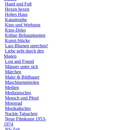
Hand und Fuß
Hexen hexen
Hohes Haus
Katastrophe
Kino und Werbung
Kino-Deko
Kühne Behauptungen
Kunst-Stücke
Lass Blumen sprechen!
Liebe geht durch den
Magen
Lost and Found
Männer unter sich
Märchen
Maler & Bildhauer
Maschinenpistolen
Medien
Medizinisches
Mensch und Pferd
Motorrad
Musikalisches
Nackte Tatsachen
Neue Filmkunst 1953-
1974
NS-Zeit