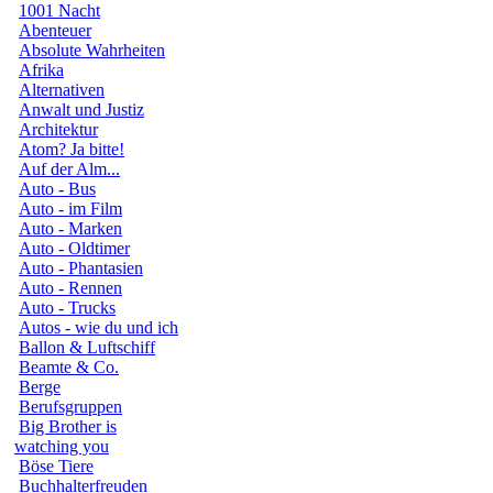
1001 Nacht
Abenteuer
Absolute Wahrheiten
Afrika
Alternativen
Anwalt und Justiz
Architektur
Atom? Ja bitte!
Auf der Alm...
Auto - Bus
Auto - im Film
Auto - Marken
Auto - Oldtimer
Auto - Phantasien
Auto - Rennen
Auto - Trucks
Autos - wie du und ich
Ballon & Luftschiff
Beamte & Co.
Berge
Berufsgruppen
Big Brother is
watching you
Böse Tiere
Buchhalterfreuden