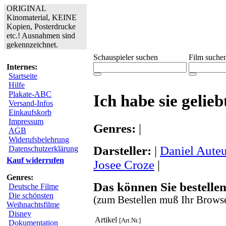
ORIGINAL
Kinomaterial, KEINE
Kopien, Posterdrucke
etc.! Ausnahmen sind
gekennzeichnet.
Schauspieler suchen
Film suche
Internes:
Startseite
Hilfe
Plakate-ABC
Ich habe sie gelieb
Versand-Infos
Einkaufskorb
Impressum
Genres:
|
AGB
Widerufsbelehrung
Darsteller:
|
Daniel Auteu
Datenschutzerklärung
Kauf widerrufen
Josee Croze
|
Genres:
Das können Sie bestellen
Deutsche Filme
Die schönsten
(zum Bestellen muß Ihr Browse
Weihnachtsfilme
Disney
Artikel
[Art.Nr.]
Dokumentation