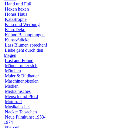
Hand und Fuß
Hexen hexen
Hohes Haus
Katastrophe
Kino und Werbung
Kino-Deko
Kühne Behauptungen
Kunst-Stücke
Lass Blumen sprechen!
Liebe geht durch den
Magen
Lost and Found
Männer unter sich
Märchen
Maler & Bildhauer
Maschinenpistolen
Medien
Medizinisches
Mensch und Pferd
Motorrad
Musikalisches
Nackte Tatsachen
Neue Filmkunst 1953-
1974
NS-Zeit