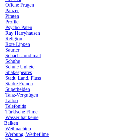
Offene Fragen
Panzer
Piraten
Profile
Psycho-Paten
Ray Harryhausen
Religion
Rote Lippen
Saurier
Schach - und matt
Schuhe
Schule Uni etc
Shakespeares
Stadt, Land, Fluss
Starke Frauen
Superhelden
Tanz-Vergnügen
Tattoo
Telefonitis
Türkische Filme
Wasser hat keine
Balken
Weihnachten
Werbung, Werbefilme
Winter