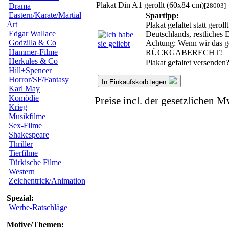
Plakat Din A1 gerollt (60x84 cm)
[28003]
Drama
Eastern/Karate/Martial
Spartipp:
Art
Plakat gefaltet statt ger
Edgar Wallace
Deutschlands, restliches
Godzilla & Co
Achtung: Wenn wir das ger
Hammer-Filme
RÜCKGABERECHT!
Herkules & Co
Plakat gefaltet versenden
Hill+Spencer
Horror/SF/Fantasy
In Einkaufskorb legen
Karl May
Komödie
Preise incl. der gesetzlichen M
Krieg
Musikfilme
Sex-Filme
Shakespeare
Thriller
Tierfilme
Türkische Filme
Western
Zeichentrick/Animation
Spezial:
Werbe-Ratschläge
Motive/Themen: