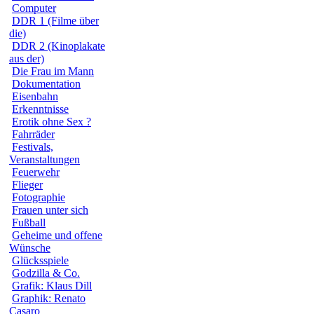
Computer
DDR 1 (Filme über
die)
DDR 2 (Kinoplakate
aus der)
Die Frau im Mann
Dokumentation
Eisenbahn
Erkenntnisse
Erotik ohne Sex ?
Fahrräder
Festivals,
Veranstaltungen
Feuerwehr
Flieger
Fotographie
Frauen unter sich
Fußball
Geheime und offene
Wünsche
Glücksspiele
Godzilla & Co.
Grafik: Klaus Dill
Graphik: Renato
Casaro