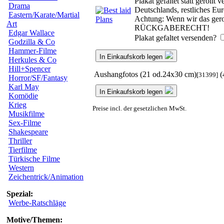
Plakat gefaltet statt geroll
Drama
Deutschlands, restliches Eu
Eastern/Karate/Martial
Achtung: Wenn wir das gerol
Art
RÜCKGABERECHT!
Edgar Wallace
Plakat gefaltet versenden?
Godzilla & Co
Hammer-Filme
In Einkaufskorb legen
Herkules & Co
Hill+Spencer
Aushangfotos (21 od.24x30 cm)
(
[31399]
Horror/SF/Fantasy
Karl May
In Einkaufskorb legen
Komödie
Krieg
Preise incl. der gesetzlichen MwSt.
Musikfilme
Sex-Filme
Shakespeare
Thriller
Tierfilme
Türkische Filme
Western
Zeichentrick/Animation
Spezial:
Werbe-Ratschläge
Motive/Themen: