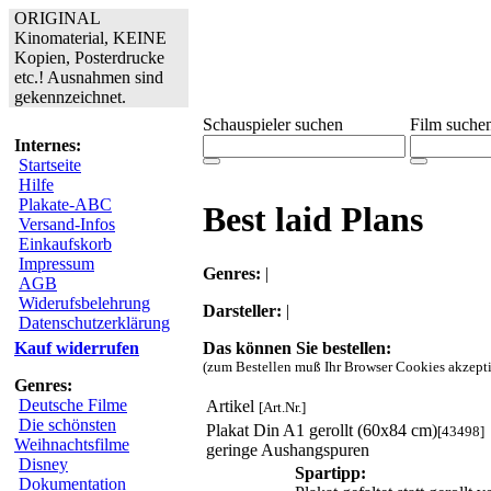
ORIGINAL
Kinomaterial, KEINE
Kopien, Posterdrucke
etc.! Ausnahmen sind
gekennzeichnet.
Schauspieler suchen
Film suche
Internes:
Startseite
Hilfe
Plakate-ABC
Best laid Plans
Versand-Infos
Einkaufskorb
Impressum
Genres:
|
AGB
Widerufsbelehrung
Darsteller:
|
Datenschutzerklärung
Das können Sie bestellen:
Kauf widerrufen
(zum Bestellen muß Ihr Browser Cookies akzepti
Genres:
Deutsche Filme
Artikel
[Art.Nr.]
Die schönsten
Plakat Din A1 gerollt (60x84 cm)
[43498]
Weihnachtsfilme
geringe Aushangspuren
Disney
Spartipp:
Dokumentation