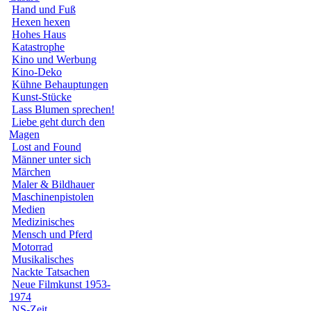
Hand und Fuß
Hexen hexen
Hohes Haus
Katastrophe
Kino und Werbung
Kino-Deko
Kühne Behauptungen
Kunst-Stücke
Lass Blumen sprechen!
Liebe geht durch den
Magen
Lost and Found
Männer unter sich
Märchen
Maler & Bildhauer
Maschinenpistolen
Medien
Medizinisches
Mensch und Pferd
Motorrad
Musikalisches
Nackte Tatsachen
Neue Filmkunst 1953-
1974
NS-Zeit