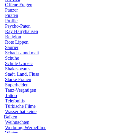
Offene Fragen
Panzer
Piraten
Profile
Psycho-Paten
Ray Harryhausen
Religion
Rote Lippen
Saurier
Schach - und matt
Schuhe
Schule Uni etc
Shakespeares
Stadt, Land, Fluss
Starke Frauen
Superhelden
Tanz-Vergnügen
Tattoo
Telefonitis
Türkische Filme
Wasser hat keine
Balken
Weihnachten
Werbung, Werbefilme
Winter