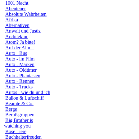
1001 Nacht
Abenteuer
Absolute Wahrheiten
Afrika
Alternativen
Anwalt und Justiz
Architektur
Atom? Ja bitte!
Auf der Alm...
Auto - Bus
Auto - im Film
Auto - Marken
Auto - Oldtimer
Auto - Phantasien
Auto - Rennen
Auto - Trucks
Autos - wie du und ich
Ballon & Luftschiff
Beamte & Co.
Berge
Berufsgruppen
Big Brother is
watching you
Böse Tiere
Buchhalterfreuden