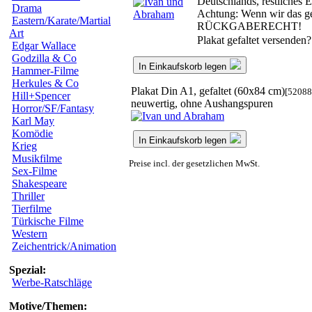
Deutschlands, restliches
Drama
Achtung: Wenn wir das ger
Eastern/Karate/Martial
RÜCKGABERECHT!
Art
Plakat gefaltet versenden
Edgar Wallace
Godzilla & Co
In Einkaufskorb legen
Hammer-Filme
Herkules & Co
Plakat Din A1, gefaltet (60x84 cm)
[52088
Hill+Spencer
neuwertig, ohne Aushangspuren
Horror/SF/Fantasy
Karl May
Komödie
In Einkaufskorb legen
Krieg
Musikfilme
Preise incl. der gesetzlichen MwSt.
Sex-Filme
Shakespeare
Thriller
Tierfilme
Türkische Filme
Western
Zeichentrick/Animation
Spezial:
Werbe-Ratschläge
Motive/Themen: