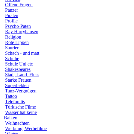
Offene Fragen
Panzer
Piraten
Profile
Psycho-Paten
Ray Harryhausen
Religion
Rote Lippen
Saurier
Schach - und matt
Schuhe
Schule Uni etc
Shakespeares
Stadt, Land, Fluss
Starke Frauen
Superhelden
Tanz-Vergnügen
Tattoo
Telefonitis
Türkische Filme
Wasser hat keine
Balken
Weihnachten
Werbung, Werbefilme
Winter