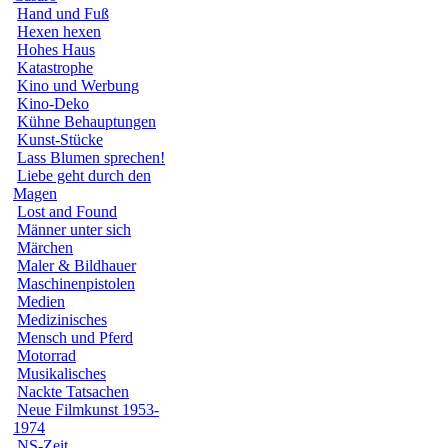
Hand und Fuß
Hexen hexen
Hohes Haus
Katastrophe
Kino und Werbung
Kino-Deko
Kühne Behauptungen
Kunst-Stücke
Lass Blumen sprechen!
Liebe geht durch den
Magen
Lost and Found
Männer unter sich
Märchen
Maler & Bildhauer
Maschinenpistolen
Medien
Medizinisches
Mensch und Pferd
Motorrad
Musikalisches
Nackte Tatsachen
Neue Filmkunst 1953-
1974
NS-Zeit