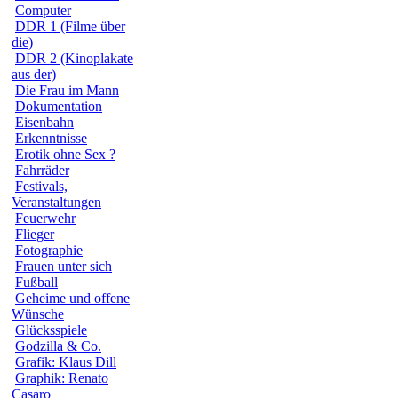
Computer
DDR 1 (Filme über
die)
DDR 2 (Kinoplakate
aus der)
Die Frau im Mann
Dokumentation
Eisenbahn
Erkenntnisse
Erotik ohne Sex ?
Fahrräder
Festivals,
Veranstaltungen
Feuerwehr
Flieger
Fotographie
Frauen unter sich
Fußball
Geheime und offene
Wünsche
Glücksspiele
Godzilla & Co.
Grafik: Klaus Dill
Graphik: Renato
Casaro