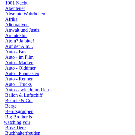
1001 Nacht
Abenteuer
Absolute Wahrheiten
Afrika
Alternativen
Anwalt und Justiz
Architektur
Atom? Ja bitte!
Auf der Alm...
Auto - Bus
Auto - im Film
Auto - Marken
Auto - Oldtimer
Auto - Phantasien
Auto - Rennen
Auto - Trucks
Autos - wie du und ich
Ballon & Luftschiff
Beamte & Co.
Berge
Berufsgruppen
Big Brother is
watching you
Böse Tiere
Buchhalterfreuden