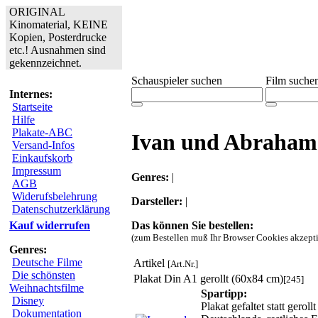
ORIGINAL
Kinomaterial, KEINE
Kopien, Posterdrucke
etc.! Ausnahmen sind
gekennzeichnet.
Schauspieler suchen
Film suche
Internes:
Startseite
Hilfe
Plakate-ABC
Ivan und Abraham
Versand-Infos
Einkaufskorb
Impressum
Genres:
|
AGB
Widerufsbelehrung
Darsteller:
|
Datenschutzerklärung
Das können Sie bestellen:
Kauf widerrufen
(zum Bestellen muß Ihr Browser Cookies akzepti
Genres:
Deutsche Filme
Artikel
[Art.Nr.]
Die schönsten
Plakat Din A1 gerollt (60x84 cm)
[245]
Weihnachtsfilme
Spartipp:
Disney
Plakat gefaltet statt gero
Dokumentation