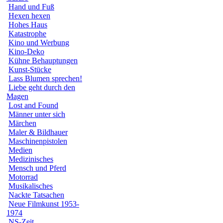
Hand und Fuß
Hexen hexen
Hohes Haus
Katastrophe
Kino und Werbung
Kino-Deko
Kühne Behauptungen
Kunst-Stücke
Lass Blumen sprechen!
Liebe geht durch den
Magen
Lost and Found
Männer unter sich
Märchen
Maler & Bildhauer
Maschinenpistolen
Medien
Medizinisches
Mensch und Pferd
Motorrad
Musikalisches
Nackte Tatsachen
Neue Filmkunst 1953-
1974
NS-Zeit