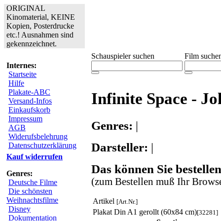
ORIGINAL
Kinomaterial, KEINE
Kopien, Posterdrucke
etc.! Ausnahmen sind
gekennzeichnet.
Schauspieler suchen
Film suche
Internes:
Startseite
Hilfe
Plakate-ABC
Infinite Space - J
Versand-Infos
Einkaufskorb
Impressum
Genres:
|
AGB
Widerufsbelehrung
Darsteller:
|
Datenschutzerklärung
Kauf widerrufen
Das können Sie bestellen
Genres:
(zum Bestellen muß Ihr Browse
Deutsche Filme
Die schönsten
Weihnachtsfilme
Artikel
[Art.Nr.]
Disney
Plakat Din A1 gerollt (60x84 cm)
[32281]
Dokumentation