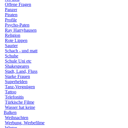
Offene Fragen
Panzer
Piraten
Profile
Psycho-Paten
Ray Harryhausen
Religion
Rote Lippen
Saurier
Schach - und matt
Schuhe
Schule Uni etc
Shakespeares
Stadt, Land, Fluss
Starke Frauen
Superhelden
Tanz-Vergnügen
Tattoo
Telefonitis
Türkische Filme
Wasser hat keine
Balken
Weihnachten
Werbung, Werbefilme
Winter