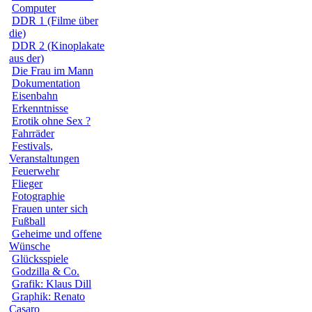
Computer
DDR 1 (Filme über
die)
DDR 2 (Kinoplakate
aus der)
Die Frau im Mann
Dokumentation
Eisenbahn
Erkenntnisse
Erotik ohne Sex ?
Fahrräder
Festivals,
Veranstaltungen
Feuerwehr
Flieger
Fotographie
Frauen unter sich
Fußball
Geheime und offene
Wünsche
Glücksspiele
Godzilla & Co.
Grafik: Klaus Dill
Graphik: Renato
Casaro