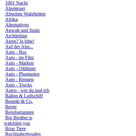
1001 Nacht
Abenteuer
Absolute Wahrheiten
Afrika
Alternativen
Anwalt und Justiz
Architektur
Atom? Ja bitte!
Auf der Alm...
Auto - Bus
Auto - im Film
Auto - Marken
Auto - Oldtimer
Auto - Phantasien
Auto - Rennen
Auto - Trucks
Autos - wie du und ich
Ballon & Luftschiff
Beamte & Co.
Berge
Berufsgruppen
Big Brother is
watching you
Böse Tiere
Buchhalterfreuden