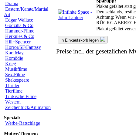
Spartipp:
Drama
Plakat gefaltet stat
Eastern/Karate/Martial
Deutschlands, restl
Art
Achtung: Wenn wir da
Edgar Wallace
RÜCKGABERECH
Godzilla & Co
Plakat gefaltet vers
Hammer-Filme
Herkules & Co
In Einkaufskorb legen
Hill+Spencer
Horror/SF/Fantasy
Preise incl. der gesetzlichen M
Karl May
Komödie
Krieg
Musikfilme
Sex-Filme
Shakespeare
Thriller
Tierfilme
Türkische Filme
Western
Zeichentrick/Animation
Spezial:
Werbe-Ratschläge
Motive/Themen: