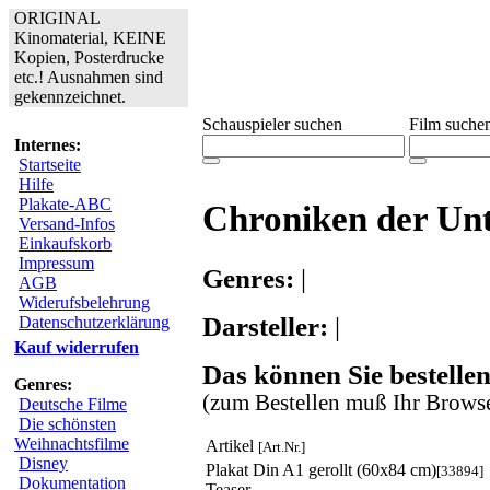
ORIGINAL
Kinomaterial, KEINE
Kopien, Posterdrucke
etc.! Ausnahmen sind
gekennzeichnet.
Schauspieler suchen
Film suche
Internes:
Startseite
Hilfe
Plakate-ABC
Chroniken der Unt
Versand-Infos
Einkaufskorb
Impressum
Genres:
|
AGB
Widerufsbelehrung
Darsteller:
|
Datenschutzerklärung
Kauf widerrufen
Das können Sie bestellen
Genres:
(zum Bestellen muß Ihr Browse
Deutsche Filme
Die schönsten
Weihnachtsfilme
Artikel
[Art.Nr.]
Disney
Plakat Din A1 gerollt (60x84 cm)
[33894]
Dokumentation
Teaser