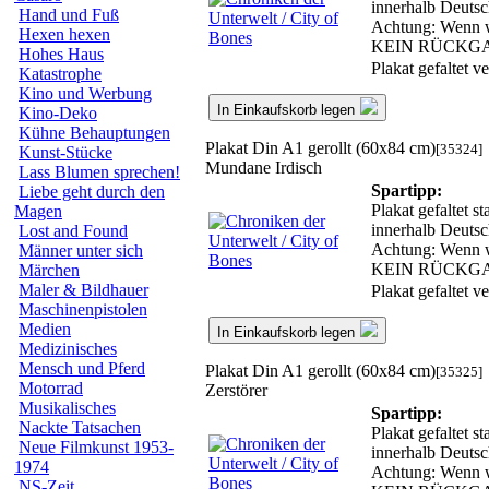
innerhalb Deutsc
Hand und Fuß
Achtung: Wenn wir
Hexen hexen
KEIN RÜCKG
Hohes Haus
Plakat gefaltet 
Katastrophe
Kino und Werbung
In Einkaufskorb legen
Kino-Deko
Kühne Behauptungen
Plakat Din A1 gerollt (60x84 cm)
[35324]
Kunst-Stücke
Mundane Irdisch
Lass Blumen sprechen!
Spartipp:
Liebe geht durch den
Plakat gefaltet s
Magen
innerhalb Deutsc
Lost and Found
Achtung: Wenn wir
Männer unter sich
KEIN RÜCKG
Märchen
Maler & Bildhauer
Plakat gefaltet 
Maschinenpistolen
Medien
In Einkaufskorb legen
Medizinisches
Mensch und Pferd
Plakat Din A1 gerollt (60x84 cm)
[35325]
Motorrad
Zerstörer
Musikalisches
Spartipp:
Nackte Tatsachen
Plakat gefaltet s
Neue Filmkunst 1953-
innerhalb Deutsc
1974
Achtung: Wenn wir
NS-Zeit