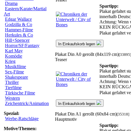
Drama
Spartipp:
Eastern/Karate/Martial
Plakat gefaltet s
Art
innerhalb Deutsc
Edgar Wallace
Achtung: Wenn wir
Godzilla & Co
KEIN RÜCKG
Hammer-Filme
Plakat gefaltet 
Herkules & Co
Hill+Spencer
In Einkaufskorb legen
Horror/SF/Fantasy
Karl May
Plakat Din A0 gerollt (84x119 cm)
[33895
Komödie
Teaser
Krieg
Spartipp:
Musikfilme
Plakat gefaltet s
Sex-Filme
innerhalb Deutsc
Shakespeare
Achtung: Wenn wir
Thriller
KEIN RÜCKG
Tierfilme
Plakat gefaltet 
Türkische Filme
Western
Zeichentrick/Animation
In Einkaufskorb legen
Spezial:
Plakat Din A1 gerollt (60x84 cm)
[35318]
Werbe-Ratschläge
Hauptmotiv
Spartipp:
Motive/Themen:
Plakat gefaltet s