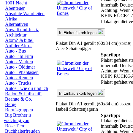
1001 Nacht
innerhalb Deutsc
Abenteuer
Achtung: Wenn wir
Absolute Wahrheiten
KEIN RÜCKG
Afrika
Plakat gefaltet 
Alternativen
Anwalt und Justiz
In Einkaufskorb legen
Architektur
Atom? Ja bitte!
Plakat Din A1 gerollt (60x84 cm)
[35319]
Auf der Alm...
Alec Schattenjäger
Auto - Bus
Spartipp:
Auto - im Film
Plakat gefaltet s
Auto - Marken
innerhalb Deutsc
Auto - Oldtimer
Achtung: Wenn wir
Auto - Phantasien
KEIN RÜCKG
Auto - Rennen
Plakat gefaltet 
Auto - Trucks
Autos - wie du und ich
In Einkaufskorb legen
Ballon & Luftschiff
Beamte & Co.
Plakat Din A1 gerollt (60x84 cm)
[35320]
Berge
Isabell Schattenjägerin
Berufsgruppen
Big Brother is
Spartipp:
watching you
Plakat gefaltet s
Böse Tiere
innerhalb Deutsc
Buchhalterfreuden
Achtung: Wenn wir