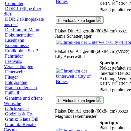
Computer
KEIN RÜCKG
DDR 1 (Filme über
Plakat gefaltet 
die)
DDR 2 (Kinoplakate
In Einkaufskorb legen
aus der)
Die Frau im Mann
Plakat Din A1 gerollt (60x84 cm)
[35321]
Dokumentation
Jamie Schattenjäger
Eisenbahn
Erkenntnisse
Erotik ohne Sex ?
Plakat Din A1 gerollt (60x84 cm)
[35322]
Fahrräder
Lily Auserwählt
Festivals,
Spartipp:
Veranstaltungen
Plakat gefaltet s
Feuerwehr
innerhalb Deutsc
Flieger
Achtung: Wenn wir
Fotographie
KEIN RÜCKG
Frauen unter sich
Plakat gefaltet 
Fußball
Geheime und offene
In Einkaufskorb legen
Wünsche
Glücksspiele
Plakat Din A1 gerollt (60x84 cm)
[35323]
Godzilla & Co.
Magnus Hexenmeister
Grafik: Klaus Dill
Spartipp:
Graphik: Renato
Plakat gefaltet s
Casaro