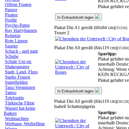
KEIN RÜCKG
Offene Fragen
Plakat gefaltet 
Panzer
Piraten
In Einkaufskorb legen
Profile
Psycho-Paten
Plakat Din A1 gerollt (60x84 cm)
[35326]
Ray Harryhausen
Teaser 2
Religion
Rote Lippen
Saurier
Plakat Din A0 gerollt (84x119 cm)
[35366
Schach - und matt
Spartipp:
Schuhe
Plakat gefaltet s
Schule Uni etc
innerhalb Deutsc
Shakespeares
Achtung: Wenn wir
Stadt, Land, Fluss
KEIN RÜCKG
Starke Frauen
Plakat gefaltet 
Superhelden
Tanz-Vergnügen
In Einkaufskorb legen
Tattoo
Telefonitis
Plakat Din A0 gerollt (84x119 cm)
[36128
Türkische Filme
Isabell Schattenjägerin
Wasser hat keine
Spartipp:
Balken
Plakat gefaltet s
Weihnachten
innerhalb Deutsc
Werbung, Werbefilme
Achtung: Wenn wir
Winter