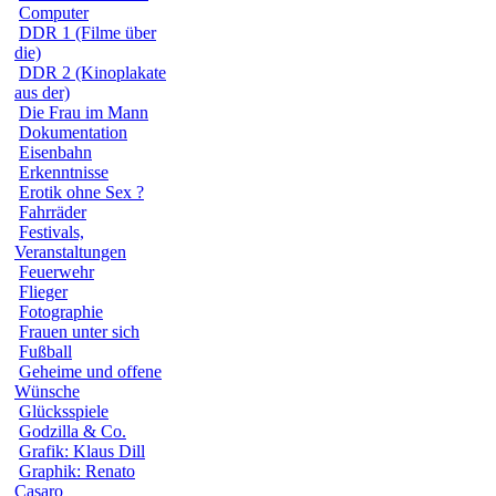
Computer
DDR 1 (Filme über
die)
DDR 2 (Kinoplakate
aus der)
Die Frau im Mann
Dokumentation
Eisenbahn
Erkenntnisse
Erotik ohne Sex ?
Fahrräder
Festivals,
Veranstaltungen
Feuerwehr
Flieger
Fotographie
Frauen unter sich
Fußball
Geheime und offene
Wünsche
Glücksspiele
Godzilla & Co.
Grafik: Klaus Dill
Graphik: Renato
Casaro