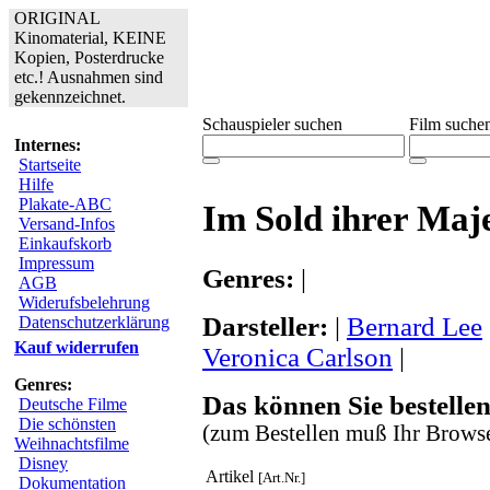
ORIGINAL
Kinomaterial, KEINE
Kopien, Posterdrucke
etc.! Ausnahmen sind
gekennzeichnet.
Schauspieler suchen
Film suche
Internes:
Startseite
Hilfe
Plakate-ABC
Im Sold ihrer Maje
Versand-Infos
Einkaufskorb
Impressum
Genres:
|
AGB
Widerufsbelehrung
Darsteller:
|
Bernard Lee
Datenschutzerklärung
Kauf widerrufen
Veronica Carlson
|
Genres:
Das können Sie bestellen
Deutsche Filme
Die schönsten
(zum Bestellen muß Ihr Browse
Weihnachtsfilme
Disney
Artikel
[Art.Nr.]
Dokumentation