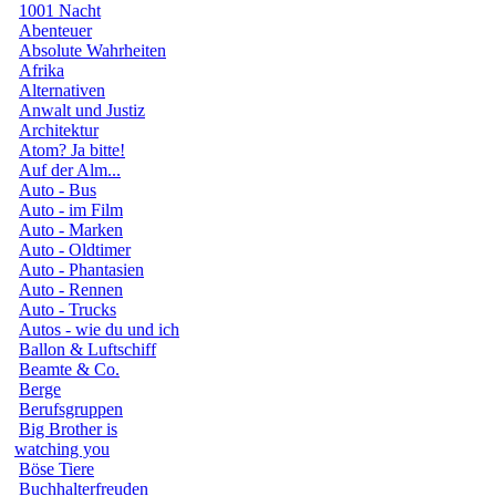
1001 Nacht
Abenteuer
Absolute Wahrheiten
Afrika
Alternativen
Anwalt und Justiz
Architektur
Atom? Ja bitte!
Auf der Alm...
Auto - Bus
Auto - im Film
Auto - Marken
Auto - Oldtimer
Auto - Phantasien
Auto - Rennen
Auto - Trucks
Autos - wie du und ich
Ballon & Luftschiff
Beamte & Co.
Berge
Berufsgruppen
Big Brother is
watching you
Böse Tiere
Buchhalterfreuden