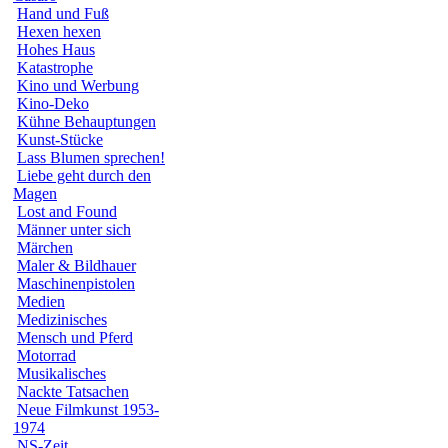
Hand und Fuß
Hexen hexen
Hohes Haus
Katastrophe
Kino und Werbung
Kino-Deko
Kühne Behauptungen
Kunst-Stücke
Lass Blumen sprechen!
Liebe geht durch den
Magen
Lost and Found
Männer unter sich
Märchen
Maler & Bildhauer
Maschinenpistolen
Medien
Medizinisches
Mensch und Pferd
Motorrad
Musikalisches
Nackte Tatsachen
Neue Filmkunst 1953-
1974
NS-Zeit