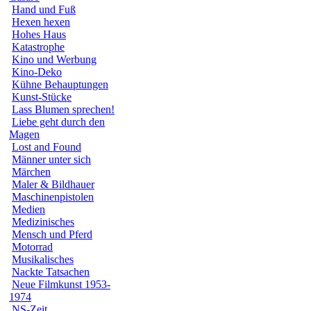
Hand und Fuß
Hexen hexen
Hohes Haus
Katastrophe
Kino und Werbung
Kino-Deko
Kühne Behauptungen
Kunst-Stücke
Lass Blumen sprechen!
Liebe geht durch den
Magen
Lost and Found
Männer unter sich
Märchen
Maler & Bildhauer
Maschinenpistolen
Medien
Medizinisches
Mensch und Pferd
Motorrad
Musikalisches
Nackte Tatsachen
Neue Filmkunst 1953-
1974
NS-Zeit