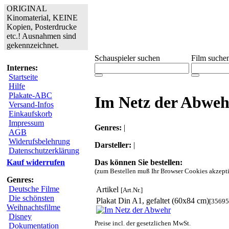
ORIGINAL
Kinomaterial, KEINE
Kopien, Posterdrucke
etc.! Ausnahmen sind
gekennzeichnet.
Schauspieler suchen
Film suche
Internes:
Startseite
Hilfe
Plakate-ABC
Im Netz der Abweh
Versand-Infos
Einkaufskorb
Impressum
Genres:
|
AGB
Widerufsbelehrung
Darsteller:
|
Datenschutzerklärung
Das können Sie bestellen:
Kauf widerrufen
(zum Bestellen muß Ihr Browser Cookies akzepti
Genres:
Deutsche Filme
Artikel
[Art.Nr.]
Die schönsten
Plakat Din A1, gefaltet (60x84 cm)
[35695
Weihnachtsfilme
Disney
Preise incl. der gesetzlichen MwSt.
Dokumentation