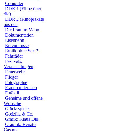
Computer
DDR 1 (Filme über
die)
DDR 2 (Kinoplakate
aus der)
Die Frau im Mann
Dokumentation
Eisenbahn
Erkenntnisse
Erotik ohne Sex ?
Fahrräder
Festivals,
Veranstaltungen
Feuerwehr
Flieger
Fotographie
Frauen unter sich
Fußball
Geheime und offene
Wünsche
Glücksspiele
Godzilla & Co.
Grafik: Klaus Dill
Graphik: Renato
Casaro