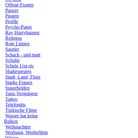
Offene Fragen
Panzer
Piraten
Profile
Psycho-Paten
Ray Harryhausen
Religion
Rote Lippen
Saurier
Schach - und matt
Schuhe
Schule Uni etc
Shakespeares
Stadt, Land, Fluss
Starke Frauen
Superhelden
Tanz-Vergnügen
Tattoo
Telefonitis
Türkische Filme
Wasser hat keine
Balken
Weihnachten
Werbung, Werbefilme
Winter