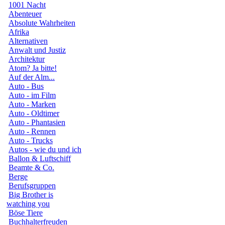
1001 Nacht
Abenteuer
Absolute Wahrheiten
Afrika
Alternativen
Anwalt und Justiz
Architektur
Atom? Ja bitte!
Auf der Alm...
Auto - Bus
Auto - im Film
Auto - Marken
Auto - Oldtimer
Auto - Phantasien
Auto - Rennen
Auto - Trucks
Autos - wie du und ich
Ballon & Luftschiff
Beamte & Co.
Berge
Berufsgruppen
Big Brother is
watching you
Böse Tiere
Buchhalterfreuden