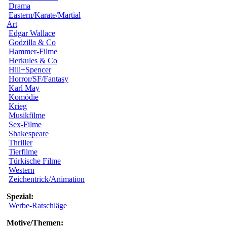
Drama
Eastern/Karate/Martial
Art
Edgar Wallace
Godzilla & Co
Hammer-Filme
Herkules & Co
Hill+Spencer
Horror/SF/Fantasy
Karl May
Komödie
Krieg
Musikfilme
Sex-Filme
Shakespeare
Thriller
Tierfilme
Türkische Filme
Western
Zeichentrick/Animation
Spezial:
Werbe-Ratschläge
Motive/Themen: