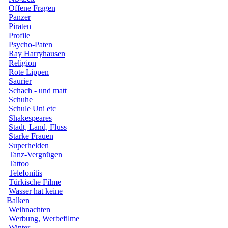
Offene Fragen
Panzer
Piraten
Profile
Psycho-Paten
Ray Harryhausen
Religion
Rote Lippen
Saurier
Schach - und matt
Schuhe
Schule Uni etc
Shakespeares
Stadt, Land, Fluss
Starke Frauen
Superhelden
Tanz-Vergnügen
Tattoo
Telefonitis
Türkische Filme
Wasser hat keine
Balken
Weihnachten
Werbung, Werbefilme
Winter