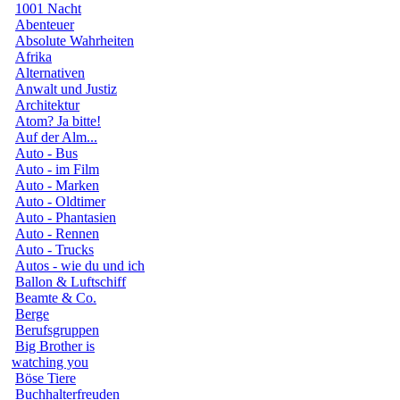
1001 Nacht
Abenteuer
Absolute Wahrheiten
Afrika
Alternativen
Anwalt und Justiz
Architektur
Atom? Ja bitte!
Auf der Alm...
Auto - Bus
Auto - im Film
Auto - Marken
Auto - Oldtimer
Auto - Phantasien
Auto - Rennen
Auto - Trucks
Autos - wie du und ich
Ballon & Luftschiff
Beamte & Co.
Berge
Berufsgruppen
Big Brother is
watching you
Böse Tiere
Buchhalterfreuden