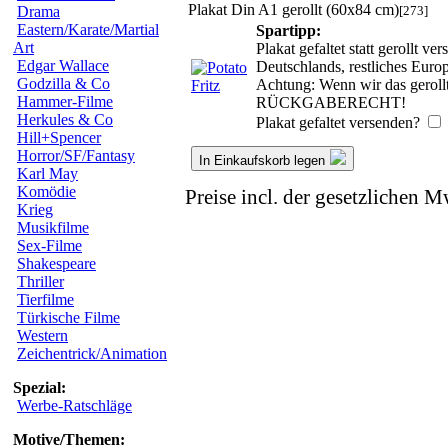
Plakat Din A1 gerollt (60x84 cm)
[273]
Drama
Eastern/Karate/Martial
Spartipp:
Art
Plakat gefaltet statt gerollt 
Edgar Wallace
Deutschlands, restliches Euro
Godzilla & Co
Achtung: Wenn wir das gerollt
Hammer-Filme
RÜCKGABERECHT!
Herkules & Co
Plakat gefaltet versenden?
Hill+Spencer
Horror/SF/Fantasy
In Einkaufskorb legen
Karl May
Komödie
Preise incl. der gesetzlichen M
Krieg
Musikfilme
Sex-Filme
Shakespeare
Thriller
Tierfilme
Türkische Filme
Western
Zeichentrick/Animation
Spezial:
Werbe-Ratschläge
Motive/Themen: