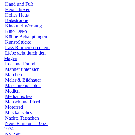
Hand und Fuß
Hexen hexen
Hohes Haus
Katastrophe
Kino und Werbung
Kino-Deko
Kühne Behauptungen
Kunst-Stücke
Lass Blumen sprechen!
Liebe geht durch den
Magen
Lost and Found
Männer unter sich
Märchen
Maler & Bildhauer
Maschinenpistolen
Medien
Medizinisches
Mensch und Pferd
Motorrad
Musikalisches
Nackte Tatsachen
Neue Filmkunst 1953-
1974
NS-Zeit