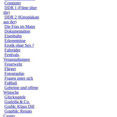
Computer
DDR 1 (Filme über
die)
DDR 2 (Kinoplakate
aus der)
Die Frau im Mann
Dokumentation
Eisenbahn
Erkenntnisse
Erotik ohne Sex ?
Fahrräder
Festivals,
Veranstaltungen
Feuerwehr
Flieger
Fotographie
Frauen unter sich
Fußball
Geheime und offene
Wünsche
Glücksspiele
Godzilla & Co.
Grafik: Klaus Dill
Graphik: Renato
Casaro