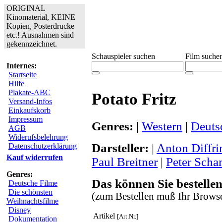
ORIGINAL
Kinomaterial, KEINE
Kopien, Posterdrucke
etc.! Ausnahmen sind
gekennzeichnet.
Schauspieler suchen
Film suche
Internes:
Startseite
Hilfe
Plakate-ABC
Potato Fritz
Versand-Infos
Einkaufskorb
Impressum
Genres:
|
Western
|
Deuts
AGB
Widerufsbelehrung
Darsteller:
|
Anton Diffri
Datenschutzerklärung
Kauf widerrufen
Paul Breitner
|
Peter Scha
Genres:
Das können Sie bestellen
Deutsche Filme
Die schönsten
(zum Bestellen muß Ihr Browse
Weihnachtsfilme
Disney
Artikel
[Art.Nr.]
Dokumentation