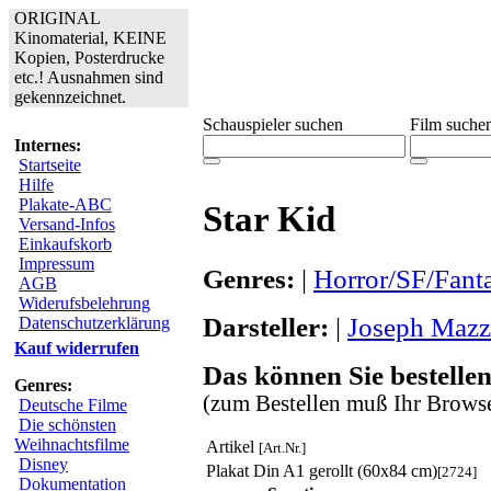
ORIGINAL
Kinomaterial, KEINE
Kopien, Posterdrucke
etc.! Ausnahmen sind
gekennzeichnet.
Schauspieler suchen
Film suche
Internes:
Startseite
Hilfe
Plakate-ABC
Star Kid
Versand-Infos
Einkaufskorb
Impressum
Genres:
|
Horror/SF/Fant
AGB
Widerufsbelehrung
Darsteller:
|
Joseph Mazz
Datenschutzerklärung
Kauf widerrufen
Das können Sie bestellen
Genres:
(zum Bestellen muß Ihr Browse
Deutsche Filme
Die schönsten
Weihnachtsfilme
Artikel
[Art.Nr.]
Disney
Plakat Din A1 gerollt (60x84 cm)
[2724]
Dokumentation