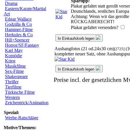
Spartipp:
Drama
Plakat gefaltet statt gerollt ve
Eastern/Karate/Martial
Deutschlands, restliches Europ
Art
Achtung: Wenn wir das gerollte 
Edgar Wallace
RÜCKGABERECHT!
Godzilla & Co
Plakat gefaltet versenden?
Hammer-Filme
Herkules & Co
In Einkaufskorb legen
Hill+Spencer
Horror/SF/Fantasy
Aushangfotos (21 od.24x30 cm)
(1
[2725]
Karl May
kompletter neuer Satz, ohne Aushangspu
Komödie
Krieg
Musikfilme
In Einkaufskorb legen
Sex-Filme
Shakespeare
Preise incl. der gesetzlichen M
Thriller
Tierfilme
Türkische Filme
Western
Zeichentrick/Animation
Spezial:
Werbe-Ratschläge
Motive/Themen: