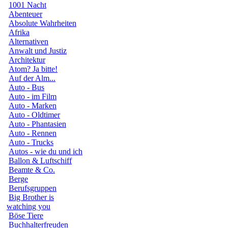
1001 Nacht
Abenteuer
Absolute Wahrheiten
Afrika
Alternativen
Anwalt und Justiz
Architektur
Atom? Ja bitte!
Auf der Alm...
Auto - Bus
Auto - im Film
Auto - Marken
Auto - Oldtimer
Auto - Phantasien
Auto - Rennen
Auto - Trucks
Autos - wie du und ich
Ballon & Luftschiff
Beamte & Co.
Berge
Berufsgruppen
Big Brother is
watching you
Böse Tiere
Buchhalterfreuden