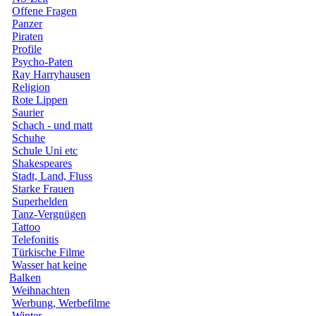
Offene Fragen
Panzer
Piraten
Profile
Psycho-Paten
Ray Harryhausen
Religion
Rote Lippen
Saurier
Schach - und matt
Schuhe
Schule Uni etc
Shakespeares
Stadt, Land, Fluss
Starke Frauen
Superhelden
Tanz-Vergnügen
Tattoo
Telefonitis
Türkische Filme
Wasser hat keine
Balken
Weihnachten
Werbung, Werbefilme
Winter