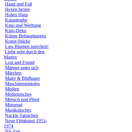
Hand und Fuß
Hexen hexen
Hohes Haus
Katastrophe
Kino und Werbung
Kino-Deko
Kühne Behauptungen
Kunst-Stücke
Lass Blumen sprechen!
Liebe geht durch den
Magen
Lost and Found
Männer unter sich
Märchen
Maler & Bildhauer
Maschinenpistolen
Medien
Medizinisches
Mensch und Pferd
Motorrad
Musikalisches
Nackte Tatsachen
Neue Filmkunst 1953-
1974
NS-Zeit