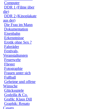
Computer
DDR 1 (Filme über
die)
DDR 2 (Kinoplakate
aus der)
Die Frau im Mann
Dokumentation
Eisenbahn
Erkenntnisse
Erotik ohne Sex ?
Fahrräder
Festivals,
Veranstaltungen
Feuerwehr
Flieger
Fotographie
Frauen unter sich
Fußball
Geheime und offene
Wünsche
Glücksspiele
Godzilla & Co.
Grafik: Klaus Dill
Graphik: Renato
Casaro