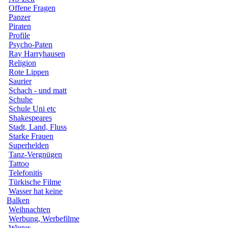
Offene Fragen
Panzer
Piraten
Profile
Psycho-Paten
Ray Harryhausen
Religion
Rote Lippen
Saurier
Schach - und matt
Schuhe
Schule Uni etc
Shakespeares
Stadt, Land, Fluss
Starke Frauen
Superhelden
Tanz-Vergnügen
Tattoo
Telefonitis
Türkische Filme
Wasser hat keine
Balken
Weihnachten
Werbung, Werbefilme
Winter