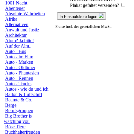
1001 Nacht
Plakat gefaltet versenden?
Abenteuer
Absolute Wahrheiten
In Einkaufskorb legen
Afrika
Alternativen
Preise incl. der gesetzlichen MwSt.
Anwalt und Justiz
Architektur
Atom? Ja bitte!
Auf der Alm...
Auto - Bus
Auto - im Film
Auto - Marken
Auto - Oldtimer
Auto - Phantasien
Auto - Rennen
Auto - Trucks
Autos - wie du und ich
Ballon & Luftschiff
Beamte & Co.
Berge
Berufsgruppen
Big Brother is
watching you
Böse Tiere
Buchhalterfreuden