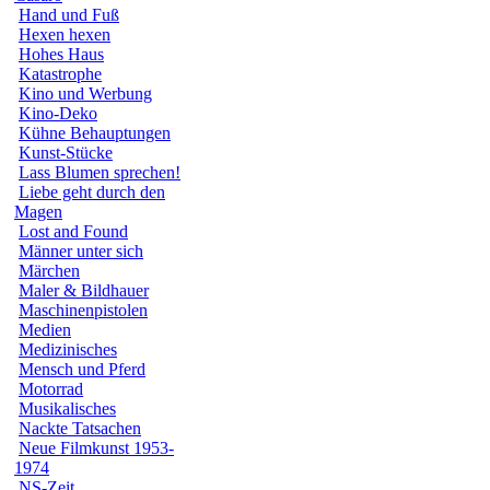
Hand und Fuß
Hexen hexen
Hohes Haus
Katastrophe
Kino und Werbung
Kino-Deko
Kühne Behauptungen
Kunst-Stücke
Lass Blumen sprechen!
Liebe geht durch den
Magen
Lost and Found
Männer unter sich
Märchen
Maler & Bildhauer
Maschinenpistolen
Medien
Medizinisches
Mensch und Pferd
Motorrad
Musikalisches
Nackte Tatsachen
Neue Filmkunst 1953-
1974
NS-Zeit