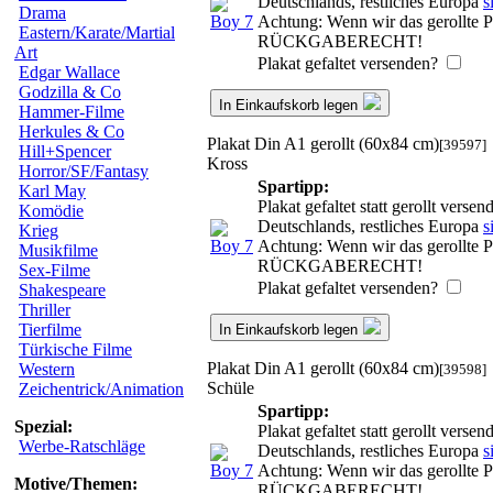
Deutschlands, restliches Europa
s
Drama
Achtung: Wenn wir das gerollte Pl
Eastern/Karate/Martial
RÜCKGABERECHT!
Art
Plakat gefaltet versenden?
Edgar Wallace
Godzilla & Co
In Einkaufskorb legen
Hammer-Filme
Herkules & Co
Plakat Din A1 gerollt (60x84 cm)
[39597]
Hill+Spencer
Kross
Horror/SF/Fantasy
Spartipp:
Karl May
Plakat gefaltet statt gerollt vers
Komödie
Deutschlands, restliches Europa
s
Krieg
Achtung: Wenn wir das gerollte Pl
Musikfilme
RÜCKGABERECHT!
Sex-Filme
Plakat gefaltet versenden?
Shakespeare
Thriller
Tierfilme
In Einkaufskorb legen
Türkische Filme
Plakat Din A1 gerollt (60x84 cm)
Western
[39598]
Schüle
Zeichentrick/Animation
Spartipp:
Spezial:
Plakat gefaltet statt gerollt vers
Werbe-Ratschläge
Deutschlands, restliches Europa
s
Achtung: Wenn wir das gerollte Pl
Motive/Themen:
RÜCKGABERECHT!