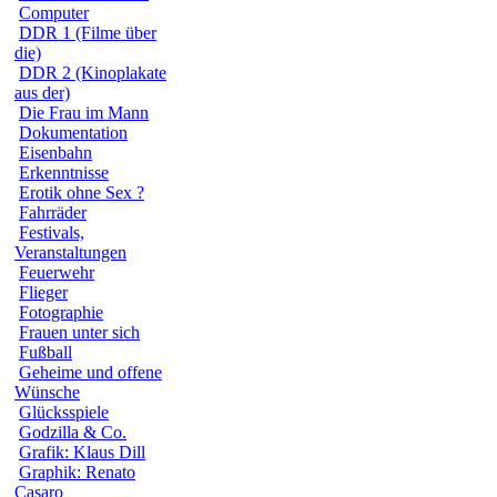
Computer
DDR 1 (Filme über
die)
DDR 2 (Kinoplakate
aus der)
Die Frau im Mann
Dokumentation
Eisenbahn
Erkenntnisse
Erotik ohne Sex ?
Fahrräder
Festivals,
Veranstaltungen
Feuerwehr
Flieger
Fotographie
Frauen unter sich
Fußball
Geheime und offene
Wünsche
Glücksspiele
Godzilla & Co.
Grafik: Klaus Dill
Graphik: Renato
Casaro