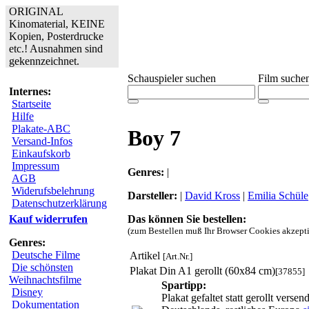
ORIGINAL
Kinomaterial, KEINE
Kopien, Posterdrucke
etc.! Ausnahmen sind
gekennzeichnet.
Schauspieler suchen
Film suche
Internes:
Startseite
Hilfe
Plakate-ABC
Boy 7
Versand-Infos
Einkaufskorb
Impressum
Genres:
|
AGB
Widerufsbelehrung
Darsteller:
|
David Kross
|
Emilia Schüle
Datenschutzerklärung
Das können Sie bestellen:
Kauf widerrufen
(zum Bestellen muß Ihr Browser Cookies akzepti
Genres:
Deutsche Filme
Artikel
[Art.Nr.]
Die schönsten
Plakat Din A1 gerollt (60x84 cm)
[37855]
Weihnachtsfilme
Spartipp:
Disney
Plakat gefaltet statt gerollt vers
Dokumentation