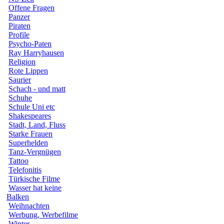
Offene Fragen
Panzer
Piraten
Profile
Psycho-Paten
Ray Harryhausen
Religion
Rote Lippen
Saurier
Schach - und matt
Schuhe
Schule Uni etc
Shakespeares
Stadt, Land, Fluss
Starke Frauen
Superhelden
Tanz-Vergnügen
Tattoo
Telefonitis
Türkische Filme
Wasser hat keine
Balken
Weihnachten
Werbung, Werbefilme
Winter