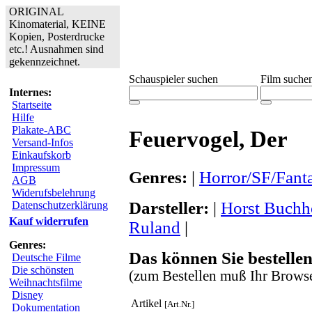
ORIGINAL
Kinomaterial, KEINE
Kopien, Posterdrucke
etc.! Ausnahmen sind
gekennzeichnet.
Schauspieler suchen
Film suche
Internes:
Startseite
Hilfe
Plakate-ABC
Feuervogel, Der
Versand-Infos
Einkaufskorb
Impressum
Genres:
|
Horror/SF/Fant
AGB
Widerufsbelehrung
Darsteller:
|
Horst Buchh
Datenschutzerklärung
Kauf widerrufen
Ruland
|
Genres:
Das können Sie bestellen
Deutsche Filme
Die schönsten
(zum Bestellen muß Ihr Browse
Weihnachtsfilme
Disney
Artikel
[Art.Nr.]
Dokumentation