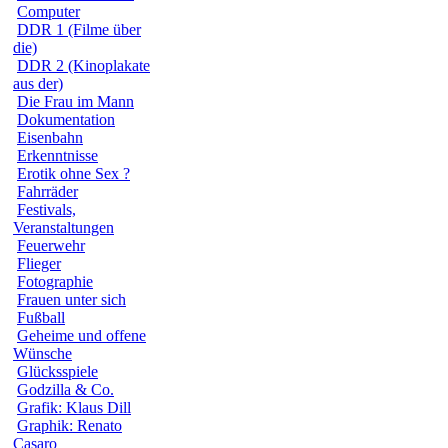
Computer
DDR 1 (Filme über
die)
DDR 2 (Kinoplakate
aus der)
Die Frau im Mann
Dokumentation
Eisenbahn
Erkenntnisse
Erotik ohne Sex ?
Fahrräder
Festivals,
Veranstaltungen
Feuerwehr
Flieger
Fotographie
Frauen unter sich
Fußball
Geheime und offene
Wünsche
Glücksspiele
Godzilla & Co.
Grafik: Klaus Dill
Graphik: Renato
Casaro