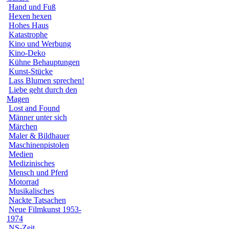
Hand und Fuß
Hexen hexen
Hohes Haus
Katastrophe
Kino und Werbung
Kino-Deko
Kühne Behauptungen
Kunst-Stücke
Lass Blumen sprechen!
Liebe geht durch den
Magen
Lost and Found
Männer unter sich
Märchen
Maler & Bildhauer
Maschinenpistolen
Medien
Medizinisches
Mensch und Pferd
Motorrad
Musikalisches
Nackte Tatsachen
Neue Filmkunst 1953-
1974
NS-Zeit