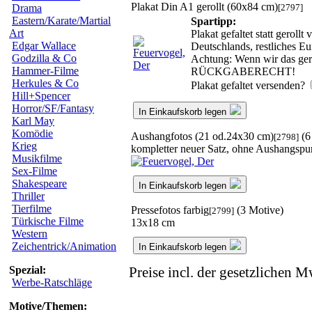
Plakat Din A1 gerollt (60x84 cm)
[2797]
Drama
Eastern/Karate/Martial
Spartipp:
Art
Plakat gefaltet statt gerol
Edgar Wallace
Deutschlands, restliches E
Godzilla & Co
Achtung: Wenn wir das gerol
Hammer-Filme
RÜCKGABERECHT!
Herkules & Co
Plakat gefaltet versenden?
Hill+Spencer
Horror/SF/Fantasy
In Einkaufskorb legen
Karl May
Komödie
Aushangfotos (21 od.24x30 cm)
(6
[2798]
Krieg
kompletter neuer Satz, ohne Aushangspu
Musikfilme
Sex-Filme
Shakespeare
In Einkaufskorb legen
Thriller
Tierfilme
Pressefotos farbig
(3 Motive)
[2799]
Türkische Filme
13x18 cm
Western
Zeichentrick/Animation
In Einkaufskorb legen
Spezial:
Preise incl. der gesetzlichen M
Werbe-Ratschläge
Motive/Themen: