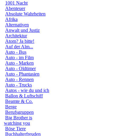
1001 Nacht
Abenteuer
Absolute Wahrheiten
Afrika
Alternativen
Anwalt und Justiz
Architektur
Atom? Ja bitte!
Auf der Alm...
Auto - Bus
Auto - im Film
Auto - Marken
Auto - Oldtimer
Auto - Phantasien
Auto - Rennen
Auto - Trucks
Autos - wie du und ich
Ballon & Luftschiff
Beamte & Co.
Berge
Berufsgruppen
Big Brother is
watching you
Böse Tiere
Buchhalterfreuden