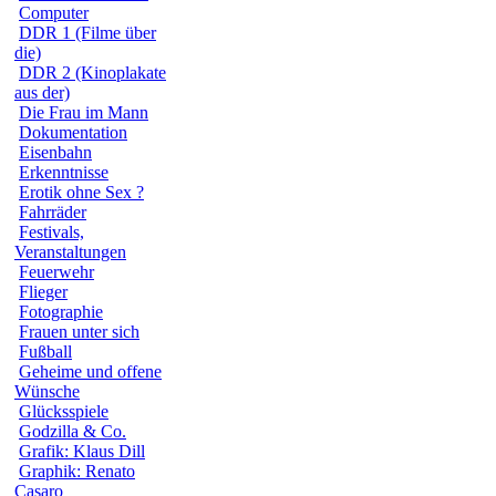
Computer
DDR 1 (Filme über
die)
DDR 2 (Kinoplakate
aus der)
Die Frau im Mann
Dokumentation
Eisenbahn
Erkenntnisse
Erotik ohne Sex ?
Fahrräder
Festivals,
Veranstaltungen
Feuerwehr
Flieger
Fotographie
Frauen unter sich
Fußball
Geheime und offene
Wünsche
Glücksspiele
Godzilla & Co.
Grafik: Klaus Dill
Graphik: Renato
Casaro