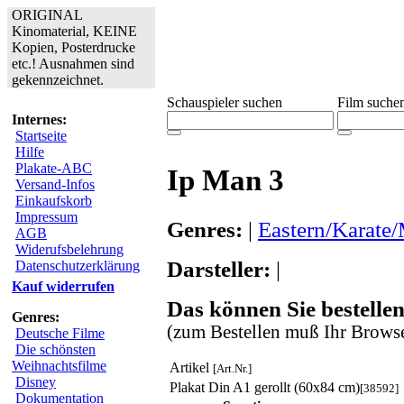
ORIGINAL
Kinomaterial, KEINE
Kopien, Posterdrucke
etc.! Ausnahmen sind
gekennzeichnet.
Schauspieler suchen
Film suche
Internes:
Startseite
Hilfe
Plakate-ABC
Ip Man 3
Versand-Infos
Einkaufskorb
Impressum
Genres:
|
Eastern/Karate/
AGB
Widerufsbelehrung
Darsteller:
|
Datenschutzerklärung
Kauf widerrufen
Das können Sie bestellen
Genres:
(zum Bestellen muß Ihr Browse
Deutsche Filme
Die schönsten
Weihnachtsfilme
Artikel
[Art.Nr.]
Disney
Plakat Din A1 gerollt (60x84 cm)
[38592]
Dokumentation