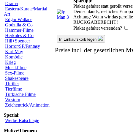
Spartipp:
Drama
Plakat gefaltet statt gerollt v
Eastern/Karate/Martial
Deutschlands, restliches Europ
Art
Achtung: Wenn wir das gerollte 
Edgar Wallace
RÜCKGABERECHT!
Godzilla & Co
Plakat gefaltet versenden?
Hammer-Filme
Herkules & Co
In Einkaufskorb legen
Hill+Spencer
Horror/SF/Fantasy
Preise incl. der gesetzlichen M
Karl May
Komödie
Krieg
Musikfilme
Sex-Filme
Shakespeare
Thriller
Tierfilme
Türkische Filme
Western
Zeichentrick/Animation
Spezial:
Werbe-Ratschläge
Motive/Themen: