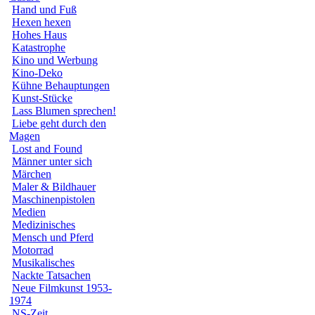
Hand und Fuß
Hexen hexen
Hohes Haus
Katastrophe
Kino und Werbung
Kino-Deko
Kühne Behauptungen
Kunst-Stücke
Lass Blumen sprechen!
Liebe geht durch den
Magen
Lost and Found
Männer unter sich
Märchen
Maler & Bildhauer
Maschinenpistolen
Medien
Medizinisches
Mensch und Pferd
Motorrad
Musikalisches
Nackte Tatsachen
Neue Filmkunst 1953-
1974
NS-Zeit