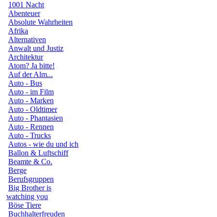
1001 Nacht
Abenteuer
Absolute Wahrheiten
Afrika
Alternativen
Anwalt und Justiz
Architektur
Atom? Ja bitte!
Auf der Alm...
Auto - Bus
Auto - im Film
Auto - Marken
Auto - Oldtimer
Auto - Phantasien
Auto - Rennen
Auto - Trucks
Autos - wie du und ich
Ballon & Luftschiff
Beamte & Co.
Berge
Berufsgruppen
Big Brother is
watching you
Böse Tiere
Buchhalterfreuden