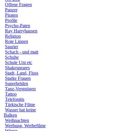
Offene Fragen
Panzer
Piraten
Profile
Psycho-Paten
Ray Harryhausen
Religion
Rote Lippen
Saurier
Schach - und matt
Schuhe
Schule Uni etc
Shakespeares
Stadt, Land, Fluss
Starke Frauen
Superhelden
Tanz-Vergnügen
Tattoo
Telefonitis
Türkische Filme
Wasser hat keine
Balken
Weihnachten
Werbung, Werbefilme
Winter