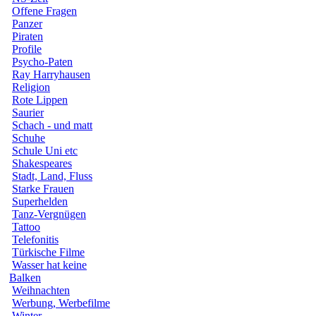
Offene Fragen
Panzer
Piraten
Profile
Psycho-Paten
Ray Harryhausen
Religion
Rote Lippen
Saurier
Schach - und matt
Schuhe
Schule Uni etc
Shakespeares
Stadt, Land, Fluss
Starke Frauen
Superhelden
Tanz-Vergnügen
Tattoo
Telefonitis
Türkische Filme
Wasser hat keine
Balken
Weihnachten
Werbung, Werbefilme
Winter