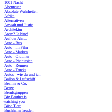
1001 Nacht
Abenteuer
Absolute Wahrheiten
Afrika
Alternativen
Anwalt und Justiz
Architektur
Atom? Ja bitte!
Auf der Alm...
Auto - Bus
Auto - im Film
Auto - Marken
Auto - Oldtimer
Auto - Phantasien
Auto - Rennen
Auto - Trucks
Autos - wie du und ich
Ballon & Luftschiff
Beamte & Co.
Berge
Berufsgruppen
Big Brother is
watching you
Böse Tiere
Buchhalterfreuden