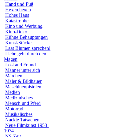
Hand und Fuß
Hexen hexen
Hohes Haus
Katastrophe
Kino und Werbung
Kino-Deko
Kühne Behauptungen
Kunst-Stücke
Lass Blumen sprechen!
Liebe geht durch den
Magen
Lost and Found
Männer unter sich
Märchen
Maler & Bildhauer
Maschinenpistolen
Medien
Medizinisches
Mensch und Pferd
Motorrad
Musikalisches
Nackte Tatsachen
Neue Filmkunst 1953-
1974
NS-Zeit