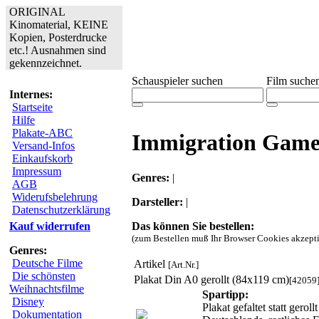
ORIGINAL
Kinomaterial, KEINE
Kopien, Posterdrucke
etc.! Ausnahmen sind
gekennzeichnet.
Schauspieler suchen
Film suche
Internes:
Startseite
Hilfe
Plakate-ABC
Immigration Gam
Versand-Infos
Einkaufskorb
Impressum
Genres:
|
AGB
Widerufsbelehrung
Darsteller:
|
Datenschutzerklärung
Das können Sie bestellen:
Kauf widerrufen
(zum Bestellen muß Ihr Browser Cookies akzepti
Genres:
Deutsche Filme
Artikel
[Art.Nr.]
Die schönsten
Plakat Din A0 gerollt (84x119 cm)
[42059
Weihnachtsfilme
Spartipp:
Disney
Plakat gefaltet statt gero
Dokumentation