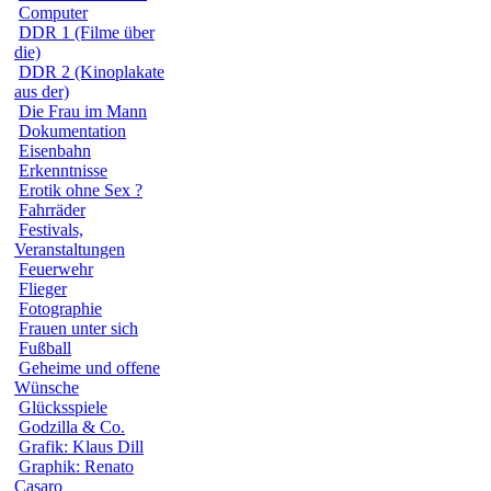
Computer
DDR 1 (Filme über
die)
DDR 2 (Kinoplakate
aus der)
Die Frau im Mann
Dokumentation
Eisenbahn
Erkenntnisse
Erotik ohne Sex ?
Fahrräder
Festivals,
Veranstaltungen
Feuerwehr
Flieger
Fotographie
Frauen unter sich
Fußball
Geheime und offene
Wünsche
Glücksspiele
Godzilla & Co.
Grafik: Klaus Dill
Graphik: Renato
Casaro