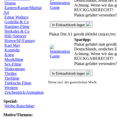
Deutschlands, restliches
Drama
Achtung: Wenn wir das ger
Eastern/Karate/Martial
RÜCKGABERECHT!
Art
Plakat gefaltet versenden
Edgar Wallace
Godzilla & Co
In Einkaufskorb legen
Hammer-Filme
Herkules & Co
Plakat Din A1 gerollt (60x84 cm)
[40299]
Hill+Spencer
Spartipp:
Horror/SF/Fantasy
Plakat gefaltet statt gero
Karl May
Deutschlands, restliches
Komödie
Achtung: Wenn wir das ger
Krieg
RÜCKGABERECHT!
Musikfilme
Plakat gefaltet versenden
Sex-Filme
Shakespeare
Thriller
In Einkaufskorb legen
Tierfilme
Preise incl. der gesetzlichen MwSt.
Türkische Filme
Western
Zeichentrick/Animation
Spezial:
Werbe-Ratschläge
Motive/Themen: