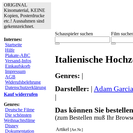
ORIGINAL
Kinomaterial, KEINE
Kopien, Posterdrucke
etc.! Ausnahmen sind
gekennzeichnet.
Schauspieler suchen
Film suche
Internes:
Startseite
Hilfe
Plakate-ABC
Italienische Hochz
Versand-Infos
Einkaufskorb
Impressum
Genres:
|
AGB
Widerufsbelehrung
Darsteller:
|
Adam Garci
Datenschutzerklärung
Kauf widerrufen
|
Genres:
Das können Sie bestellen
Deutsche Filme
Die schönsten
(zum Bestellen muß Ihr Browse
Weihnachtsfilme
Disney
Artikel
[Art.Nr.]
Dokumentation