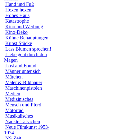
Hand und Fuß
Hexen hexen
Hohes Haus
Katastrophe
Kino und Werbung
Kino-Deko
Kühne Behauptungen
Kunst-Stücke
Lass Blumen sprechen!
Liebe geht durch den
Magen
Lost and Found
Männer unter sich
Märchen
Maler & Bildhauer
Maschinenpistolen
Medien
Medizinisches
Mensch und Pferd
Motorrad
Musikalisches
Nackte Tatsachen
Neue Filmkunst 1953-
1974
NS-Zeit