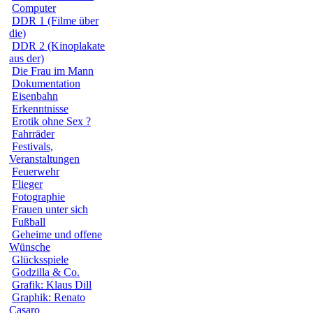
Computer
DDR 1 (Filme über
die)
DDR 2 (Kinoplakate
aus der)
Die Frau im Mann
Dokumentation
Eisenbahn
Erkenntnisse
Erotik ohne Sex ?
Fahrräder
Festivals,
Veranstaltungen
Feuerwehr
Flieger
Fotographie
Frauen unter sich
Fußball
Geheime und offene
Wünsche
Glücksspiele
Godzilla & Co.
Grafik: Klaus Dill
Graphik: Renato
Casaro