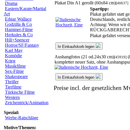
Plakat Din A1 gerollt (60x84 cm)
[40637]
Drama
Eastern/Karate/Martial
Spartipp:
Art
Plakat gefaltet statt
Edgar Wallace
Deutschlands, restli
Godzilla & Co
Achtung: Wenn wir das
Hammer-Filme
RÜCKGABERECH
Herkules & Co
Plakat gefaltet verse
Hill+Spencer
Horror/SF/Fantasy
In Einkaufskorb legen
Karl May
Komödie
Aushangfotos (21 od.24x30 cm)
(
[45919]
Krieg
kompletter neuer Satz, ohne Aushangspu
Musikfilme
Sex-Filme
Shakespeare
In Einkaufskorb legen
Thriller
Tierfilme
Preise incl. der gesetzlichen M
Türkische Filme
Western
Zeichentrick/Animation
Spezial:
Werbe-Ratschläge
Motive/Themen: