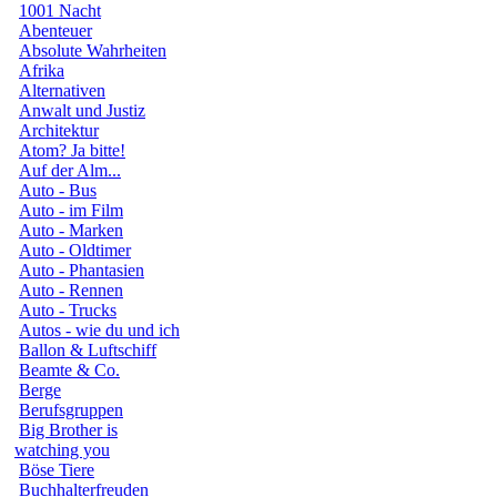
1001 Nacht
Abenteuer
Absolute Wahrheiten
Afrika
Alternativen
Anwalt und Justiz
Architektur
Atom? Ja bitte!
Auf der Alm...
Auto - Bus
Auto - im Film
Auto - Marken
Auto - Oldtimer
Auto - Phantasien
Auto - Rennen
Auto - Trucks
Autos - wie du und ich
Ballon & Luftschiff
Beamte & Co.
Berge
Berufsgruppen
Big Brother is
watching you
Böse Tiere
Buchhalterfreuden