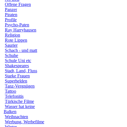
Offene Fragen
Panzer
Piraten
Profile
Psycho-Paten
Ray Harryhausen
Religion
Rote Lippen
Saurier
Schach - und matt
Schuhe
Schule Uni etc
Shakespeares
Stadt, Land, Fluss
Starke Frauen
Superhelden
Tanz-Vergnügen
Tattoo
Telefonitis
Türkische Filme
Wasser hat keine
Balken
Weihnachten
Werbung, Werbefilme
Winter