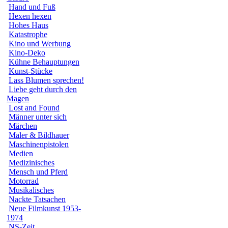
Hand und Fuß
Hexen hexen
Hohes Haus
Katastrophe
Kino und Werbung
Kino-Deko
Kühne Behauptungen
Kunst-Stücke
Lass Blumen sprechen!
Liebe geht durch den
Magen
Lost and Found
Männer unter sich
Märchen
Maler & Bildhauer
Maschinenpistolen
Medien
Medizinisches
Mensch und Pferd
Motorrad
Musikalisches
Nackte Tatsachen
Neue Filmkunst 1953-
1974
NS-Zeit