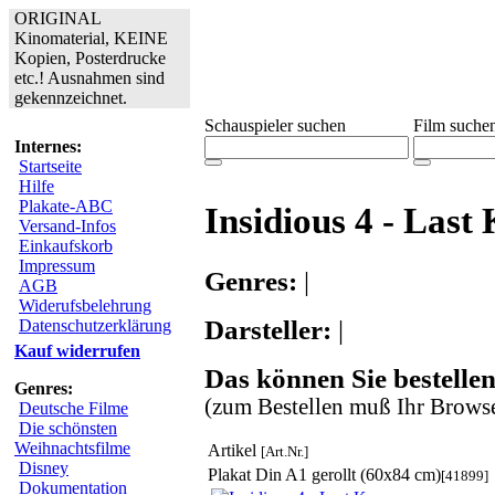
ORIGINAL
Kinomaterial, KEINE
Kopien, Posterdrucke
etc.! Ausnahmen sind
gekennzeichnet.
Schauspieler suchen
Film suche
Internes:
Startseite
Hilfe
Plakate-ABC
Insidious 4 - Last
Versand-Infos
Einkaufskorb
Impressum
Genres:
|
AGB
Widerufsbelehrung
Darsteller:
|
Datenschutzerklärung
Kauf widerrufen
Das können Sie bestellen
Genres:
(zum Bestellen muß Ihr Browse
Deutsche Filme
Die schönsten
Weihnachtsfilme
Artikel
[Art.Nr.]
Disney
Plakat Din A1 gerollt (60x84 cm)
[41899]
Dokumentation