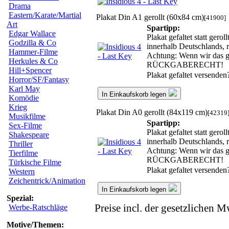
Drama
Eastern/Karate/Martial
Plakat Din A1 gerollt (60x84 cm)
[41900]
Art
Spartipp:
Edgar Wallace
Plakat gefaltet statt ger
Godzilla & Co
innerhalb Deutschlands, 
Hammer-Filme
Achtung: Wenn wir das ger
Herkules & Co
RÜCKGABERECHT!
Hill+Spencer
Plakat gefaltet versende
Horror/SF/Fantasy
Karl May
In Einkaufskorb legen
Komödie
Krieg
Plakat Din A0 gerollt (84x119 cm)
[42319
Musikfilme
Spartipp:
Sex-Filme
Plakat gefaltet statt ger
Shakespeare
innerhalb Deutschlands, 
Thriller
Achtung: Wenn wir das ger
Tierfilme
RÜCKGABERECHT!
Türkische Filme
Plakat gefaltet versende
Western
Zeichentrick/Animation
In Einkaufskorb legen
Spezial:
Preise incl. der gesetzlichen M
Werbe-Ratschläge
Motive/Themen: