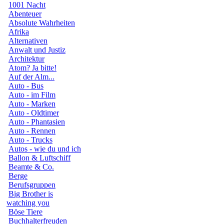
1001 Nacht
Abenteuer
Absolute Wahrheiten
Afrika
Alternativen
Anwalt und Justiz
Architektur
Atom? Ja bitte!
Auf der Alm...
Auto - Bus
Auto - im Film
Auto - Marken
Auto - Oldtimer
Auto - Phantasien
Auto - Rennen
Auto - Trucks
Autos - wie du und ich
Ballon & Luftschiff
Beamte & Co.
Berge
Berufsgruppen
Big Brother is
watching you
Böse Tiere
Buchhalterfreuden