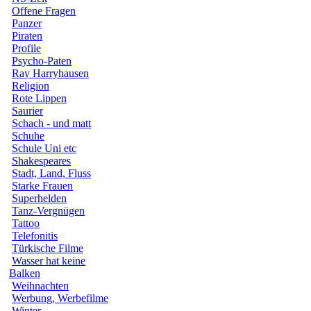
Offene Fragen
Panzer
Piraten
Profile
Psycho-Paten
Ray Harryhausen
Religion
Rote Lippen
Saurier
Schach - und matt
Schuhe
Schule Uni etc
Shakespeares
Stadt, Land, Fluss
Starke Frauen
Superhelden
Tanz-Vergnügen
Tattoo
Telefonitis
Türkische Filme
Wasser hat keine
Balken
Weihnachten
Werbung, Werbefilme
Winter