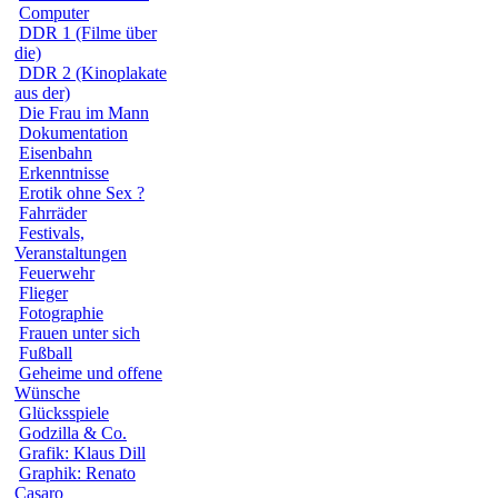
Computer
DDR 1 (Filme über
die)
DDR 2 (Kinoplakate
aus der)
Die Frau im Mann
Dokumentation
Eisenbahn
Erkenntnisse
Erotik ohne Sex ?
Fahrräder
Festivals,
Veranstaltungen
Feuerwehr
Flieger
Fotographie
Frauen unter sich
Fußball
Geheime und offene
Wünsche
Glücksspiele
Godzilla & Co.
Grafik: Klaus Dill
Graphik: Renato
Casaro