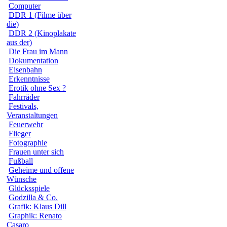
Computer
DDR 1 (Filme über
die)
DDR 2 (Kinoplakate
aus der)
Die Frau im Mann
Dokumentation
Eisenbahn
Erkenntnisse
Erotik ohne Sex ?
Fahrräder
Festivals,
Veranstaltungen
Feuerwehr
Flieger
Fotographie
Frauen unter sich
Fußball
Geheime und offene
Wünsche
Glücksspiele
Godzilla & Co.
Grafik: Klaus Dill
Graphik: Renato
Casaro