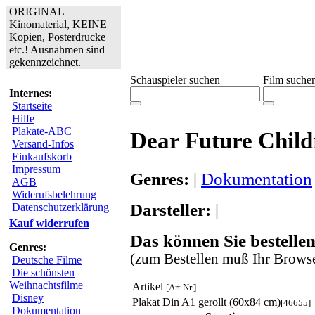
ORIGINAL
Kinomaterial, KEINE
Kopien, Posterdrucke
etc.! Ausnahmen sind
gekennzeichnet.
Schauspieler suchen
Film suche
Internes:
Startseite
Hilfe
Plakate-ABC
Dear Future Child
Versand-Infos
Einkaufskorb
Impressum
Genres:
|
Dokumentation
AGB
Widerufsbelehrung
Darsteller:
|
Datenschutzerklärung
Kauf widerrufen
Das können Sie bestellen
Genres:
(zum Bestellen muß Ihr Browse
Deutsche Filme
Die schönsten
Weihnachtsfilme
Artikel
[Art.Nr.]
Disney
Plakat Din A1 gerollt (60x84 cm)
[46655]
Dokumentation