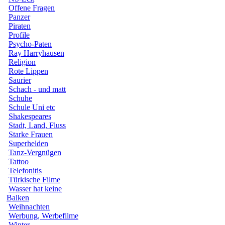
Offene Fragen
Panzer
Piraten
Profile
Psycho-Paten
Ray Harryhausen
Religion
Rote Lippen
Saurier
Schach - und matt
Schuhe
Schule Uni etc
Shakespeares
Stadt, Land, Fluss
Starke Frauen
Superhelden
Tanz-Vergnügen
Tattoo
Telefonitis
Türkische Filme
Wasser hat keine
Balken
Weihnachten
Werbung, Werbefilme
Winter