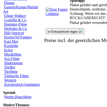
Spartipp:
Drama
Plakat gefaltet statt ge
Eastern/Karate/Martial
Deutschlands, restliche
Art
Achtung: Wenn wir das ge
Edgar Wallace
RÜCKGABERECHT!
Godzilla & Co
Plakat gefaltet versende
Hammer-Filme
Herkules & Co
In Einkaufskorb legen
Hill+Spencer
Horror/SF/Fantasy
Preise incl. der gesetzlichen M
Karl May
Komödie
Krieg
Musikfilme
Sex-Filme
Shakespeare
Thriller
Tierfilme
Türkische Filme
Western
Zeichentrick/Animation
Spezial:
Werbe-Ratschläge
Motive/Themen: