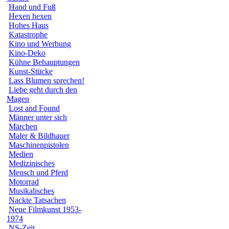
Hand und Fuß
Hexen hexen
Hohes Haus
Katastrophe
Kino und Werbung
Kino-Deko
Kühne Behauptungen
Kunst-Stücke
Lass Blumen sprechen!
Liebe geht durch den
Magen
Lost and Found
Männer unter sich
Märchen
Maler & Bildhauer
Maschinenpistolen
Medien
Medizinisches
Mensch und Pferd
Motorrad
Musikalisches
Nackte Tatsachen
Neue Filmkunst 1953-
1974
NS-Zeit