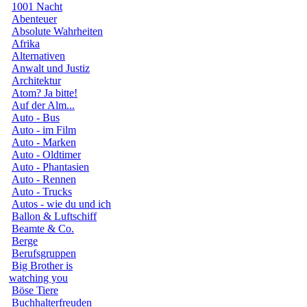
1001 Nacht
Abenteuer
Absolute Wahrheiten
Afrika
Alternativen
Anwalt und Justiz
Architektur
Atom? Ja bitte!
Auf der Alm...
Auto - Bus
Auto - im Film
Auto - Marken
Auto - Oldtimer
Auto - Phantasien
Auto - Rennen
Auto - Trucks
Autos - wie du und ich
Ballon & Luftschiff
Beamte & Co.
Berge
Berufsgruppen
Big Brother is
watching you
Böse Tiere
Buchhalterfreuden