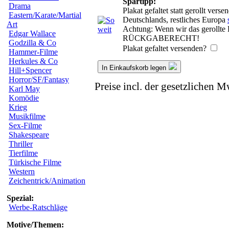
Spartipp:
Drama
Plakat gefaltet statt gerollt ver
Eastern/Karate/Martial
Deutschlands, restliches Europa
Art
Achtung: Wenn wir das gerollte P
Edgar Wallace
RÜCKGABERECHT!
Godzilla & Co
Plakat gefaltet versenden?
Hammer-Filme
Herkules & Co
In Einkaufskorb legen
Hill+Spencer
Horror/SF/Fantasy
Preise incl. der gesetzlichen M
Karl May
Komödie
Krieg
Musikfilme
Sex-Filme
Shakespeare
Thriller
Tierfilme
Türkische Filme
Western
Zeichentrick/Animation
Spezial:
Werbe-Ratschläge
Motive/Themen: