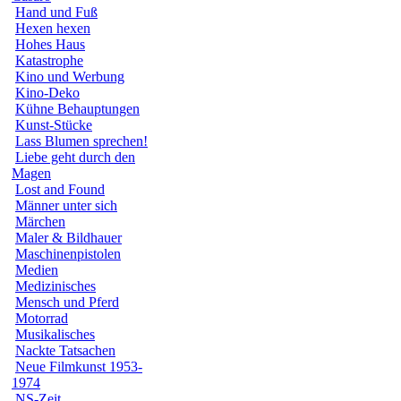
Hand und Fuß
Hexen hexen
Hohes Haus
Katastrophe
Kino und Werbung
Kino-Deko
Kühne Behauptungen
Kunst-Stücke
Lass Blumen sprechen!
Liebe geht durch den
Magen
Lost and Found
Männer unter sich
Märchen
Maler & Bildhauer
Maschinenpistolen
Medien
Medizinisches
Mensch und Pferd
Motorrad
Musikalisches
Nackte Tatsachen
Neue Filmkunst 1953-
1974
NS-Zeit