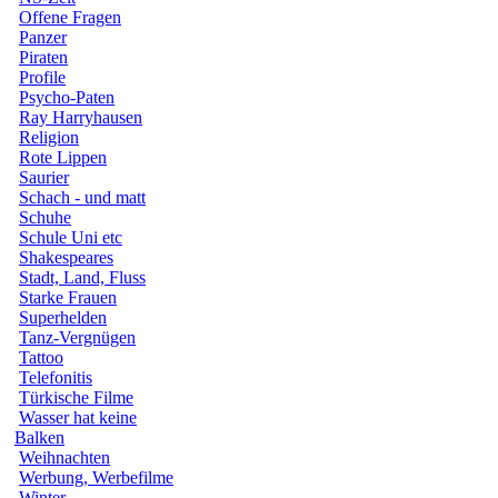
Offene Fragen
Panzer
Piraten
Profile
Psycho-Paten
Ray Harryhausen
Religion
Rote Lippen
Saurier
Schach - und matt
Schuhe
Schule Uni etc
Shakespeares
Stadt, Land, Fluss
Starke Frauen
Superhelden
Tanz-Vergnügen
Tattoo
Telefonitis
Türkische Filme
Wasser hat keine
Balken
Weihnachten
Werbung, Werbefilme
Winter