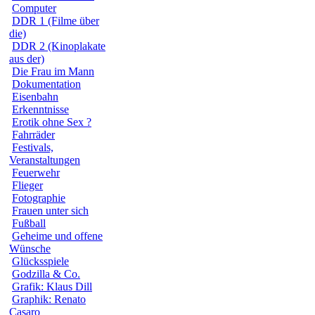
Computer
DDR 1 (Filme über
die)
DDR 2 (Kinoplakate
aus der)
Die Frau im Mann
Dokumentation
Eisenbahn
Erkenntnisse
Erotik ohne Sex ?
Fahrräder
Festivals,
Veranstaltungen
Feuerwehr
Flieger
Fotographie
Frauen unter sich
Fußball
Geheime und offene
Wünsche
Glücksspiele
Godzilla & Co.
Grafik: Klaus Dill
Graphik: Renato
Casaro