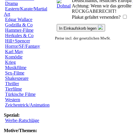
Deutschlands, restliches Europa
Drama
Achtung: Wenn wir das gerollte P
Eastern/Karate/Martial
RÜCKGABERECHT!
Art
Plakat gefaltet versenden?
Edgar Wallace
Godzilla & Co
In Einkaufskorb legen
Hammer-Filme
Herkules & Co
Preise incl. der gesetzlichen MwSt.
Hill+Spencer
Horror/SF/Fantasy
Karl May
Komödie
Krieg
Musikfilme
Sex-Filme
Shakespeare
Thriller
Tierfilme
Türkische Filme
Western
Zeichentrick/Animation
Spezial:
Werbe-Ratschläge
Motive/Themen: