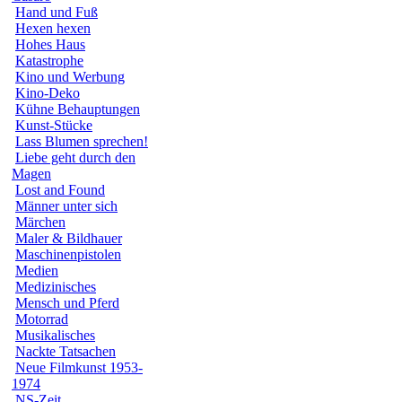
Hand und Fuß
Hexen hexen
Hohes Haus
Katastrophe
Kino und Werbung
Kino-Deko
Kühne Behauptungen
Kunst-Stücke
Lass Blumen sprechen!
Liebe geht durch den
Magen
Lost and Found
Männer unter sich
Märchen
Maler & Bildhauer
Maschinenpistolen
Medien
Medizinisches
Mensch und Pferd
Motorrad
Musikalisches
Nackte Tatsachen
Neue Filmkunst 1953-
1974
NS-Zeit