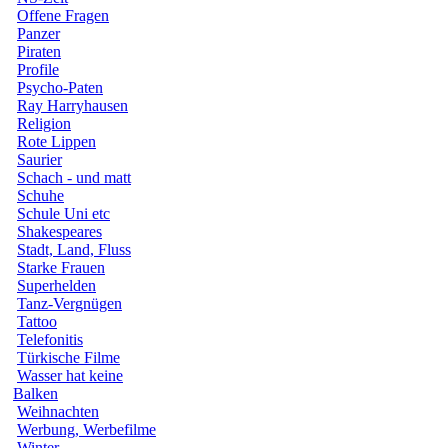
Offene Fragen
Panzer
Piraten
Profile
Psycho-Paten
Ray Harryhausen
Religion
Rote Lippen
Saurier
Schach - und matt
Schuhe
Schule Uni etc
Shakespeares
Stadt, Land, Fluss
Starke Frauen
Superhelden
Tanz-Vergnügen
Tattoo
Telefonitis
Türkische Filme
Wasser hat keine
Balken
Weihnachten
Werbung, Werbefilme
Winter