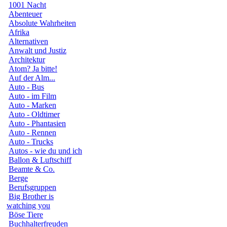
1001 Nacht
Abenteuer
Absolute Wahrheiten
Afrika
Alternativen
Anwalt und Justiz
Architektur
Atom? Ja bitte!
Auf der Alm...
Auto - Bus
Auto - im Film
Auto - Marken
Auto - Oldtimer
Auto - Phantasien
Auto - Rennen
Auto - Trucks
Autos - wie du und ich
Ballon & Luftschiff
Beamte & Co.
Berge
Berufsgruppen
Big Brother is
watching you
Böse Tiere
Buchhalterfreuden