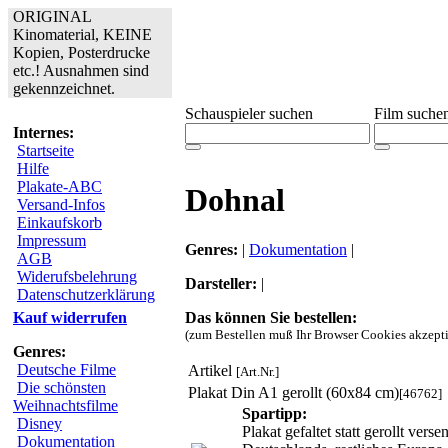
ORIGINAL
Kinomaterial, KEINE
Kopien, Posterdrucke
etc.! Ausnahmen sind
gekennzeichnet.
Schauspieler suchen
Film suche
Internes:
Startseite
Hilfe
Plakate-ABC
Dohnal
Versand-Infos
Einkaufskorb
Impressum
Genres:
|
Dokumentation
|
AGB
Widerufsbelehrung
Darsteller:
|
Datenschutzerklärung
Das können Sie bestellen:
Kauf widerrufen
(zum Bestellen muß Ihr Browser Cookies akzepti
Genres:
Deutsche Filme
Artikel
[Art.Nr.]
Die schönsten
Plakat Din A1 gerollt (60x84 cm)
[46762]
Weihnachtsfilme
Spartipp:
Disney
Plakat gefaltet statt gerollt ve
Dokumentation