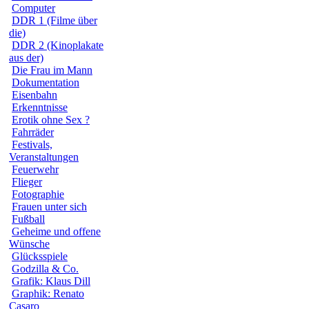
Computer
DDR 1 (Filme über
die)
DDR 2 (Kinoplakate
aus der)
Die Frau im Mann
Dokumentation
Eisenbahn
Erkenntnisse
Erotik ohne Sex ?
Fahrräder
Festivals,
Veranstaltungen
Feuerwehr
Flieger
Fotographie
Frauen unter sich
Fußball
Geheime und offene
Wünsche
Glücksspiele
Godzilla & Co.
Grafik: Klaus Dill
Graphik: Renato
Casaro