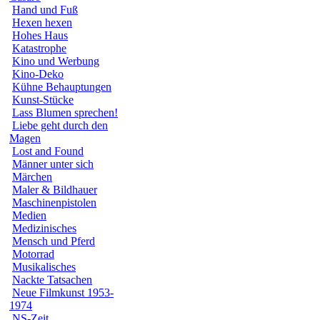
Hand und Fuß
Hexen hexen
Hohes Haus
Katastrophe
Kino und Werbung
Kino-Deko
Kühne Behauptungen
Kunst-Stücke
Lass Blumen sprechen!
Liebe geht durch den
Magen
Lost and Found
Männer unter sich
Märchen
Maler & Bildhauer
Maschinenpistolen
Medien
Medizinisches
Mensch und Pferd
Motorrad
Musikalisches
Nackte Tatsachen
Neue Filmkunst 1953-
1974
NS-Zeit