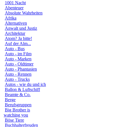
1001 Nacht
Abenteuer
Absolute Wahrheiten
Afrika
Alternativen
Anwalt und Justiz
Architektur
Atom? Ja bitte!
Auf der Alm...
Auto - Bus
Auto - im Film
Auto - Marken
Auto - Oldtimer
Auto - Phantasien
Auto - Rennen
Auto - Trucks
Autos - wie du und ich
Ballon & Luftschiff
Beamte & Co.
Berge
Berufsgruppen
Big Brother is
watching you
Böse Tiere
Buchhalterfreuden