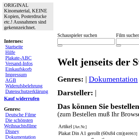
ORIGINAL
Kinomaterial, KEINE
Kopien, Posterdrucke
etc.! Ausnahmen sind
gekennzeichnet.
Schauspieler suchen
Film suche
Internes:
Startseite
Hilfe
Plakate-ABC
Welt jenseits der St
Versand-Infos
Einkaufskorb
Impressum
Genres:
|
Dokumentation
AGB
Widerufsbelehrung
Darsteller:
|
Datenschutzerklärung
Kauf widerrufen
Das können Sie bestellen
Genres:
(zum Bestellen muß Ihr Browse
Deutsche Filme
Die schönsten
Weihnachtsfilme
Artikel
[Art.Nr.]
Disney
Plakat Din A1 gerollt (60x84 cm)
[46963]
Dokumentation