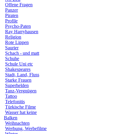
Offene Fragen
Panzer
Piraten
Profile
Psycho-Paten
Ray Harryhausen
Religion
Rote Lippen
Saurier
Schach - und matt
Schuhe
Schule Uni etc
Shakespeares
Stadt, Land, Fluss
Starke Frauen
Superhelden
Tanz-Vergnügen
Tattoo
Telefonitis
Türkische Filme
Wasser hat keine
Balken
Weihnachten
Werbung, Werbefilme
Winter