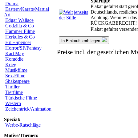
Spartipp:
Drama
Plakat gefaltet statt ge
Eastern/Karate/Martial
Deutschlands, restliche
Art
Achtung: Wenn wir das g
Edgar Wallace
RÜCKGABERECHT!
Godzilla & Co
Plakat gefaltet versend
Hammer-Filme
Herkules & Co
In Einkaufskorb legen
Hill+Spencer
Horror/SF/Fantasy
Preise incl. der gesetzlichen M
Karl May
Komödie
Krieg
Musikfilme
Sex-Filme
Shakespeare
Thriller
Tierfilme
Türkische Filme
Western
Zeichentrick/Animation
Spezial:
Werbe-Ratschläge
Motive/Themen: