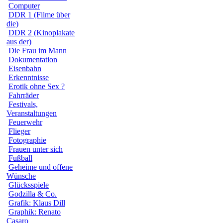
Computer
DDR 1 (Filme über
die)
DDR 2 (Kinoplakate
aus der)
Die Frau im Mann
Dokumentation
Eisenbahn
Erkenntnisse
Erotik ohne Sex ?
Fahrräder
Festivals,
Veranstaltungen
Feuerwehr
Flieger
Fotographie
Frauen unter sich
Fußball
Geheime und offene
Wünsche
Glücksspiele
Godzilla & Co.
Grafik: Klaus Dill
Graphik: Renato
Casaro