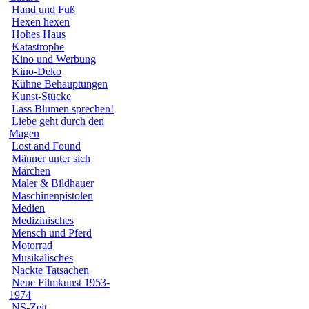
Hand und Fuß
Hexen hexen
Hohes Haus
Katastrophe
Kino und Werbung
Kino-Deko
Kühne Behauptungen
Kunst-Stücke
Lass Blumen sprechen!
Liebe geht durch den
Magen
Lost and Found
Männer unter sich
Märchen
Maler & Bildhauer
Maschinenpistolen
Medien
Medizinisches
Mensch und Pferd
Motorrad
Musikalisches
Nackte Tatsachen
Neue Filmkunst 1953-
1974
NS-Zeit