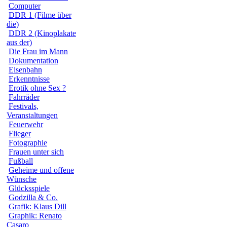
Computer
DDR 1 (Filme über
die)
DDR 2 (Kinoplakate
aus der)
Die Frau im Mann
Dokumentation
Eisenbahn
Erkenntnisse
Erotik ohne Sex ?
Fahrräder
Festivals,
Veranstaltungen
Feuerwehr
Flieger
Fotographie
Frauen unter sich
Fußball
Geheime und offene
Wünsche
Glücksspiele
Godzilla & Co.
Grafik: Klaus Dill
Graphik: Renato
Casaro