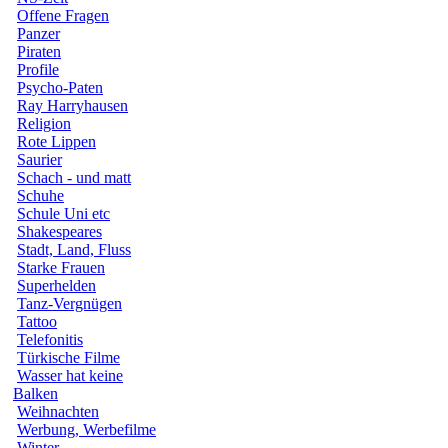
Offene Fragen
Panzer
Piraten
Profile
Psycho-Paten
Ray Harryhausen
Religion
Rote Lippen
Saurier
Schach - und matt
Schuhe
Schule Uni etc
Shakespeares
Stadt, Land, Fluss
Starke Frauen
Superhelden
Tanz-Vergnügen
Tattoo
Telefonitis
Türkische Filme
Wasser hat keine
Balken
Weihnachten
Werbung, Werbefilme
Winter