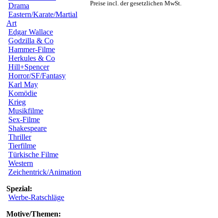
Preise incl. der gesetzlichen MwSt.
Drama
Eastern/Karate/Martial
Art
Edgar Wallace
Godzilla & Co
Hammer-Filme
Herkules & Co
Hill+Spencer
Horror/SF/Fantasy
Karl May
Komödie
Krieg
Musikfilme
Sex-Filme
Shakespeare
Thriller
Tierfilme
Türkische Filme
Western
Zeichentrick/Animation
Spezial:
Werbe-Ratschläge
Motive/Themen: