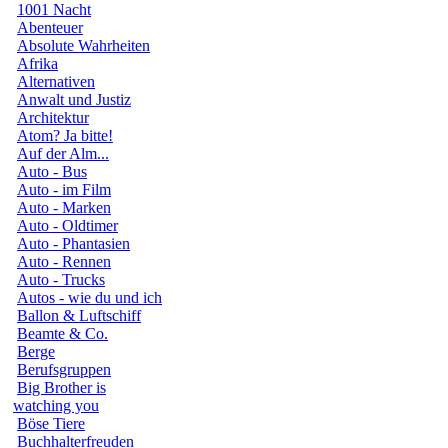
1001 Nacht
Abenteuer
Absolute Wahrheiten
Afrika
Alternativen
Anwalt und Justiz
Architektur
Atom? Ja bitte!
Auf der Alm...
Auto - Bus
Auto - im Film
Auto - Marken
Auto - Oldtimer
Auto - Phantasien
Auto - Rennen
Auto - Trucks
Autos - wie du und ich
Ballon & Luftschiff
Beamte & Co.
Berge
Berufsgruppen
Big Brother is
watching you
Böse Tiere
Buchhalterfreuden