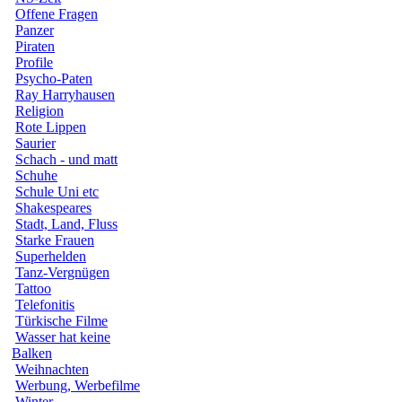
Offene Fragen
Panzer
Piraten
Profile
Psycho-Paten
Ray Harryhausen
Religion
Rote Lippen
Saurier
Schach - und matt
Schuhe
Schule Uni etc
Shakespeares
Stadt, Land, Fluss
Starke Frauen
Superhelden
Tanz-Vergnügen
Tattoo
Telefonitis
Türkische Filme
Wasser hat keine
Balken
Weihnachten
Werbung, Werbefilme
Winter