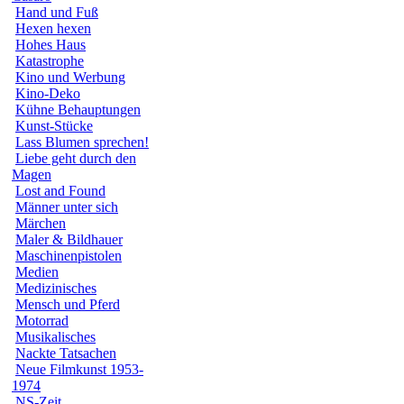
Hand und Fuß
Hexen hexen
Hohes Haus
Katastrophe
Kino und Werbung
Kino-Deko
Kühne Behauptungen
Kunst-Stücke
Lass Blumen sprechen!
Liebe geht durch den
Magen
Lost and Found
Männer unter sich
Märchen
Maler & Bildhauer
Maschinenpistolen
Medien
Medizinisches
Mensch und Pferd
Motorrad
Musikalisches
Nackte Tatsachen
Neue Filmkunst 1953-
1974
NS-Zeit