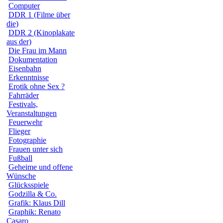
Computer
DDR 1 (Filme über
die)
DDR 2 (Kinoplakate
aus der)
Die Frau im Mann
Dokumentation
Eisenbahn
Erkenntnisse
Erotik ohne Sex ?
Fahrräder
Festivals,
Veranstaltungen
Feuerwehr
Flieger
Fotographie
Frauen unter sich
Fußball
Geheime und offene
Wünsche
Glücksspiele
Godzilla & Co.
Grafik: Klaus Dill
Graphik: Renato
Casaro