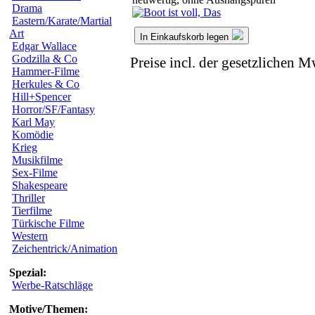
Drama
Eastern/Karate/Martial
Art
In Einkaufskorb legen
Edgar Wallace
Godzilla & Co
Preise incl. der gesetzlichen M
Hammer-Filme
Herkules & Co
Hill+Spencer
Horror/SF/Fantasy
Karl May
Komödie
Krieg
Musikfilme
Sex-Filme
Shakespeare
Thriller
Tierfilme
Türkische Filme
Western
Zeichentrick/Animation
Spezial:
Werbe-Ratschläge
Motive/Themen: