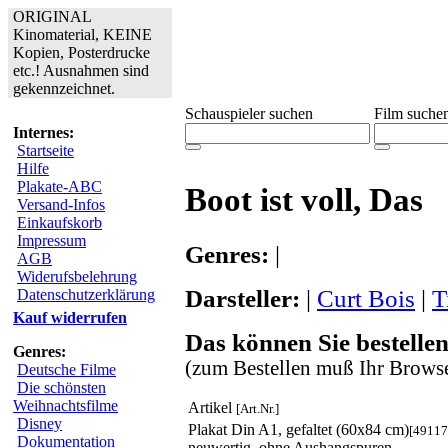
ORIGINAL
Kinomaterial, KEINE
Kopien, Posterdrucke
etc.! Ausnahmen sind
gekennzeichnet.
Schauspieler suchen
Film suche
Internes:
Startseite
Hilfe
Plakate-ABC
Boot ist voll, Das
Versand-Infos
Einkaufskorb
Impressum
Genres:
|
AGB
Widerufsbelehrung
Darsteller:
|
Curt Bois
|
T
Datenschutzerklärung
Kauf widerrufen
Das können Sie bestellen
Genres:
(zum Bestellen muß Ihr Browse
Deutsche Filme
Die schönsten
Weihnachtsfilme
Artikel
[Art.Nr.]
Disney
Plakat Din A1, gefaltet (60x84 cm)
[49117
Dokumentation
neuwertig, ohne Aushangspuren