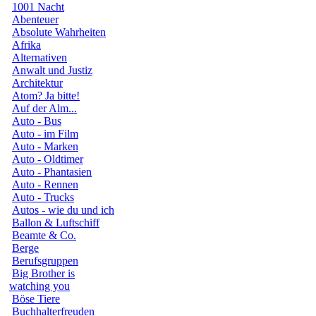
1001 Nacht
Abenteuer
Absolute Wahrheiten
Afrika
Alternativen
Anwalt und Justiz
Architektur
Atom? Ja bitte!
Auf der Alm...
Auto - Bus
Auto - im Film
Auto - Marken
Auto - Oldtimer
Auto - Phantasien
Auto - Rennen
Auto - Trucks
Autos - wie du und ich
Ballon & Luftschiff
Beamte & Co.
Berge
Berufsgruppen
Big Brother is
watching you
Böse Tiere
Buchhalterfreuden