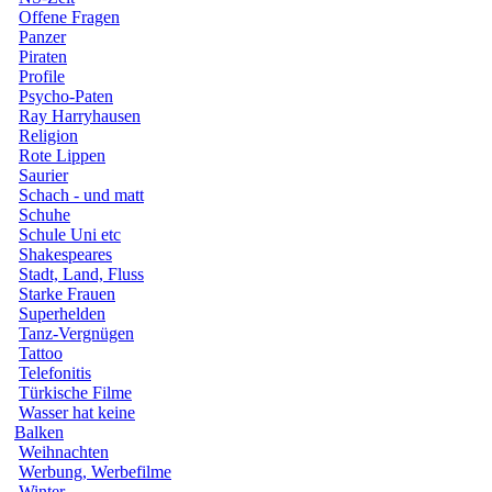
Offene Fragen
Panzer
Piraten
Profile
Psycho-Paten
Ray Harryhausen
Religion
Rote Lippen
Saurier
Schach - und matt
Schuhe
Schule Uni etc
Shakespeares
Stadt, Land, Fluss
Starke Frauen
Superhelden
Tanz-Vergnügen
Tattoo
Telefonitis
Türkische Filme
Wasser hat keine
Balken
Weihnachten
Werbung, Werbefilme
Winter