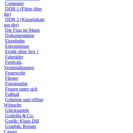
Computer
DDR 1 (Filme über
die)
DDR 2 (Kinoplakate
aus der)
Die Frau im Mann
Dokumentation
Eisenbahn
Erkenntnisse
Erotik ohne Sex ?
Fahrräder
Festivals,
Veranstaltungen
Feuerwehr
Flieger
Fotographie
Frauen unter sich
Fußball
Geheime und offene
Wünsche
Glücksspiele
Godzilla & Co.
Grafik: Klaus Dill
Graphik: Renato
Casaro