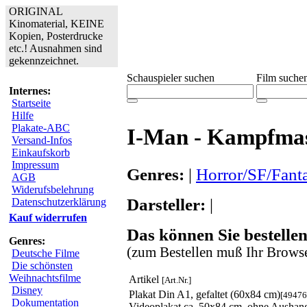
ORIGINAL
Kinomaterial, KEINE
Kopien, Posterdrucke
etc.! Ausnahmen sind
gekennzeichnet.
Schauspieler suchen
Film suche
Internes:
Startseite
Hilfe
Plakate-ABC
I-Man - Kampfmas
Versand-Infos
Einkaufskorb
Impressum
Genres:
|
Horror/SF/Fant
AGB
Widerufsbelehrung
Darsteller:
|
Datenschutzerklärung
Kauf widerrufen
Das können Sie bestellen
Genres:
(zum Bestellen muß Ihr Browse
Deutsche Filme
Die schönsten
Weihnachtsfilme
Artikel
[Art.Nr.]
Disney
Plakat Din A1, gefaltet (60x84 cm)
[49476
Dokumentation
Videoplakat ca. 50x84 cm, ohne Aushan