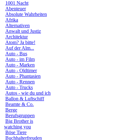
1001 Nacht
Abenteuer
Absolute Wahrheiten
Afrika
Alternativen
Anwalt und Justiz
Architektur
Atom? Ja bitte!
Auf der Alm...
Auto - Bus
Auto - im Film
Auto - Marken
Auto - Oldtimer
Auto - Phantasien
Auto - Rennen
Auto - Trucks
Autos - wie du und ich
Ballon & Luftschiff
Beamte & Co.
Berge
Berufsgruppen
Big Brother is
watching you
Böse Tiere
Buchhalterfreuden