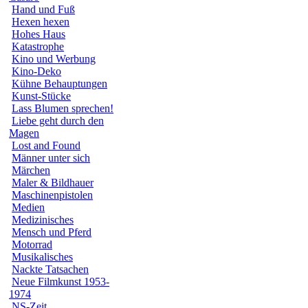
Hand und Fuß
Hexen hexen
Hohes Haus
Katastrophe
Kino und Werbung
Kino-Deko
Kühne Behauptungen
Kunst-Stücke
Lass Blumen sprechen!
Liebe geht durch den
Magen
Lost and Found
Männer unter sich
Märchen
Maler & Bildhauer
Maschinenpistolen
Medien
Medizinisches
Mensch und Pferd
Motorrad
Musikalisches
Nackte Tatsachen
Neue Filmkunst 1953-
1974
NS-Zeit