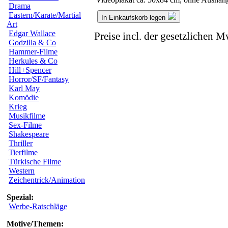
Drama
Eastern/Karate/Martial
In Einkaufskorb legen
Art
Edgar Wallace
Preise incl. der gesetzlichen M
Godzilla & Co
Hammer-Filme
Herkules & Co
Hill+Spencer
Horror/SF/Fantasy
Karl May
Komödie
Krieg
Musikfilme
Sex-Filme
Shakespeare
Thriller
Tierfilme
Türkische Filme
Western
Zeichentrick/Animation
Spezial:
Werbe-Ratschläge
Motive/Themen: