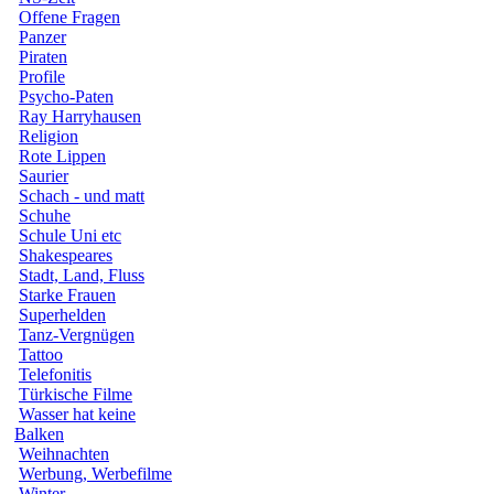
Offene Fragen
Panzer
Piraten
Profile
Psycho-Paten
Ray Harryhausen
Religion
Rote Lippen
Saurier
Schach - und matt
Schuhe
Schule Uni etc
Shakespeares
Stadt, Land, Fluss
Starke Frauen
Superhelden
Tanz-Vergnügen
Tattoo
Telefonitis
Türkische Filme
Wasser hat keine
Balken
Weihnachten
Werbung, Werbefilme
Winter