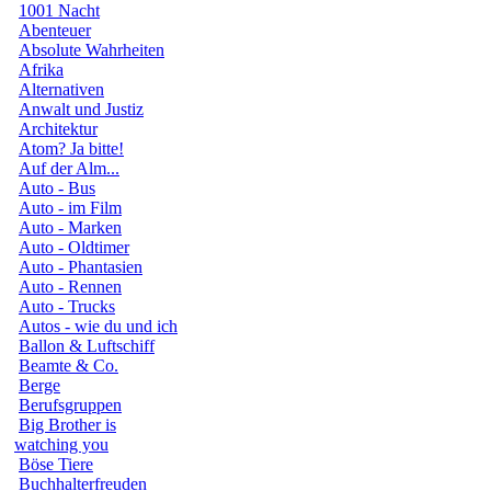
1001 Nacht
Abenteuer
Absolute Wahrheiten
Afrika
Alternativen
Anwalt und Justiz
Architektur
Atom? Ja bitte!
Auf der Alm...
Auto - Bus
Auto - im Film
Auto - Marken
Auto - Oldtimer
Auto - Phantasien
Auto - Rennen
Auto - Trucks
Autos - wie du und ich
Ballon & Luftschiff
Beamte & Co.
Berge
Berufsgruppen
Big Brother is
watching you
Böse Tiere
Buchhalterfreuden