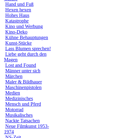
Hand und Fuß
Hexen hexen
Hohes Haus
Katastrophe
Kino und Werbung
Kino-Deko
Kühne Behauptungen
Kunst-Stücke
Lass Blumen sprechen!
Liebe geht durch den
Magen
Lost and Found
Männer unter sich
Märchen
Maler & Bildhauer
Maschinenpistolen
Medien
Medizinisches
Mensch und Pferd
Motorrad
Musikalisches
Nackte Tatsachen
Neue Filmkunst 1953-
1974
NS-Zeit