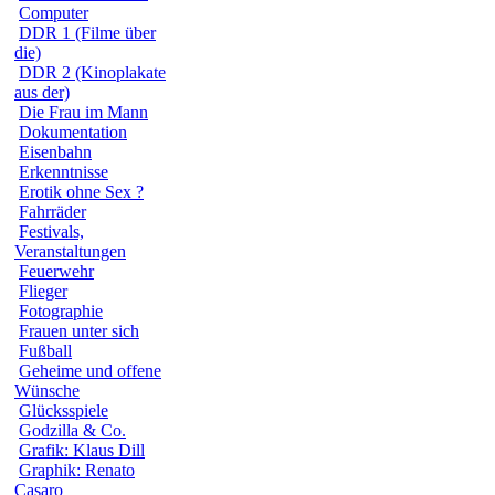
Computer
DDR 1 (Filme über
die)
DDR 2 (Kinoplakate
aus der)
Die Frau im Mann
Dokumentation
Eisenbahn
Erkenntnisse
Erotik ohne Sex ?
Fahrräder
Festivals,
Veranstaltungen
Feuerwehr
Flieger
Fotographie
Frauen unter sich
Fußball
Geheime und offene
Wünsche
Glücksspiele
Godzilla & Co.
Grafik: Klaus Dill
Graphik: Renato
Casaro