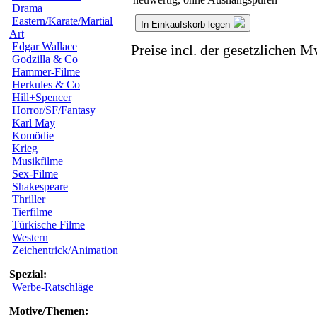
Drama
Eastern/Karate/Martial
In Einkaufskorb legen
Art
Edgar Wallace
Preise incl. der gesetzlichen M
Godzilla & Co
Hammer-Filme
Herkules & Co
Hill+Spencer
Horror/SF/Fantasy
Karl May
Komödie
Krieg
Musikfilme
Sex-Filme
Shakespeare
Thriller
Tierfilme
Türkische Filme
Western
Zeichentrick/Animation
Spezial:
Werbe-Ratschläge
Motive/Themen: