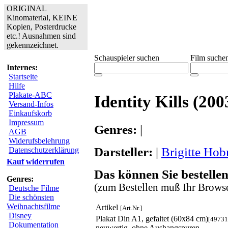
ORIGINAL
Kinomaterial, KEINE
Kopien, Posterdrucke
etc.! Ausnahmen sind
gekennzeichnet.
Schauspieler suchen
Film suche
Internes:
Startseite
Hilfe
Plakate-ABC
Identity Kills (200
Versand-Infos
Einkaufskorb
Impressum
Genres:
|
AGB
Widerufsbelehrung
Darsteller:
|
Brigitte Hob
Datenschutzerklärung
Kauf widerrufen
Das können Sie bestellen
Genres:
(zum Bestellen muß Ihr Browse
Deutsche Filme
Die schönsten
Weihnachtsfilme
Artikel
[Art.Nr.]
Disney
Plakat Din A1, gefaltet (60x84 cm)
[49731
Dokumentation
neuwertig, ohne Aushangspuren