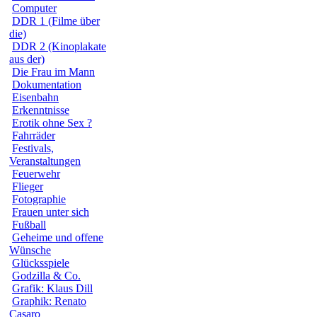
Computer
DDR 1 (Filme über
die)
DDR 2 (Kinoplakate
aus der)
Die Frau im Mann
Dokumentation
Eisenbahn
Erkenntnisse
Erotik ohne Sex ?
Fahrräder
Festivals,
Veranstaltungen
Feuerwehr
Flieger
Fotographie
Frauen unter sich
Fußball
Geheime und offene
Wünsche
Glücksspiele
Godzilla & Co.
Grafik: Klaus Dill
Graphik: Renato
Casaro