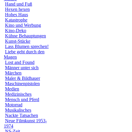
Hand und Fuß
Hexen hexen
Hohes Haus
Katastrophe
Kino und Werbung
Kino-Deko
Kühne Behauptungen
Kunst-Stücke
Lass Blumen sprechen!
Liebe geht durch den
Magen
Lost and Found
Männer unter sich
Märchen
Maler & Bildhauer
Maschinenpistolen
Medien
Medizinisches
Mensch und Pferd
Motorrad
Musikalisches
Nackte Tatsachen
Neue Filmkunst 1953-
1974
NS-Zeit