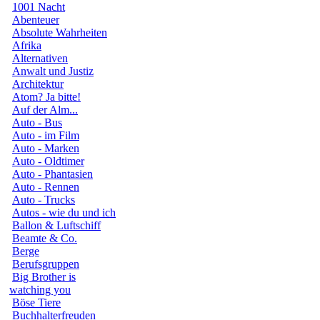
1001 Nacht
Abenteuer
Absolute Wahrheiten
Afrika
Alternativen
Anwalt und Justiz
Architektur
Atom? Ja bitte!
Auf der Alm...
Auto - Bus
Auto - im Film
Auto - Marken
Auto - Oldtimer
Auto - Phantasien
Auto - Rennen
Auto - Trucks
Autos - wie du und ich
Ballon & Luftschiff
Beamte & Co.
Berge
Berufsgruppen
Big Brother is
watching you
Böse Tiere
Buchhalterfreuden