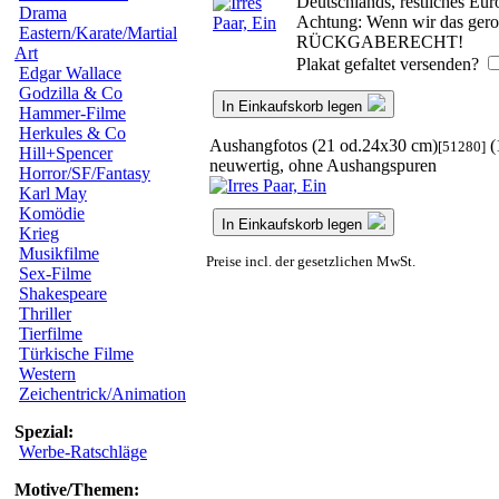
Deutschlands, restliches Eu
Drama
Achtung: Wenn wir das geroll
Eastern/Karate/Martial
RÜCKGABERECHT!
Art
Plakat gefaltet versenden?
Edgar Wallace
Godzilla & Co
In Einkaufskorb legen
Hammer-Filme
Herkules & Co
Aushangfotos (21 od.24x30 cm)
(
[51280]
Hill+Spencer
neuwertig, ohne Aushangspuren
Horror/SF/Fantasy
Karl May
Komödie
In Einkaufskorb legen
Krieg
Musikfilme
Preise incl. der gesetzlichen MwSt.
Sex-Filme
Shakespeare
Thriller
Tierfilme
Türkische Filme
Western
Zeichentrick/Animation
Spezial:
Werbe-Ratschläge
Motive/Themen: