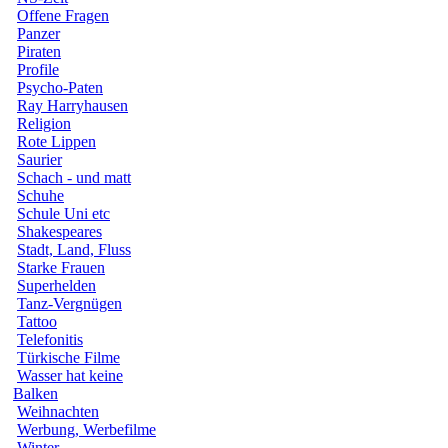
Offene Fragen
Panzer
Piraten
Profile
Psycho-Paten
Ray Harryhausen
Religion
Rote Lippen
Saurier
Schach - und matt
Schuhe
Schule Uni etc
Shakespeares
Stadt, Land, Fluss
Starke Frauen
Superhelden
Tanz-Vergnügen
Tattoo
Telefonitis
Türkische Filme
Wasser hat keine
Balken
Weihnachten
Werbung, Werbefilme
Winter