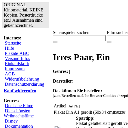
ORIGINAL
Kinomaterial, KEINE
Kopien, Posterdrucke
etc.! Ausnahmen sind
gekennzeichnet.
Schauspieler suchen
Film suche
Internes:
Startseite
Hilfe
Plakate-ABC
Irres Paar, Ein
Versand-Infos
Einkaufskorb
Impressum
Genres:
|
AGB
Widerufsbelehrung
Darsteller:
|
Datenschutzerklärung
Das können Sie bestellen:
Kauf widerrufen
(zum Bestellen muß Ihr Browser Cookies akzepti
Genres:
Deutsche Filme
Artikel
[Art.Nr.]
Die schönsten
Plakat Din A1 gerollt (60x84 cm)
[50236]
Weihnachtsfilme
Spartipp:
Disney
Plakat gefaltet statt geroll
Dokumentation