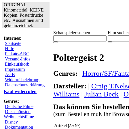
ORIGINAL
Kinomaterial, KEINE
Kopien, Posterdrucke
etc.! Ausnahmen sind
gekennzeichnet.
Schauspieler suchen
Film suche
Internes:
Startseite
Hilfe
Plakate-ABC
Poltergeist 2
Versand-Infos
Einkaufskorb
Impressum
Genres:
|
Horror/SF/Fant
AGB
Widerufsbelehrung
Darsteller:
|
Craig T.Nel
Datenschutzerklärung
Kauf widerrufen
Williams
|
Julian Beck
|
O
Genres:
Das können Sie bestellen
Deutsche Filme
Die schönsten
(zum Bestellen muß Ihr Browse
Weihnachtsfilme
Disney
Artikel
[Art.Nr.]
Dokumentation