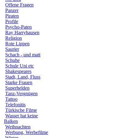
Offene Fragen
Panzer
Piraten
Profile
Psycho-Paten
Ray Harryhausen
Religion
Rote Lippen
Saurier
Schach - und matt
Schuhe
Schule Uni etc
Shakespeares
Stadt, Land, Fluss
Starke Frauen
Superhelden
Tanz-Vergnügen
Tattoo
Telefonitis
Türkische Filme
Wasser hat keine
Balken
Weihnachten
Werbung, Werbefilme
Winter