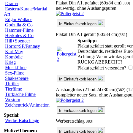
Plakat Din A1, gefaltet (60x84 cm)
[380]
Drama
neuwertig, ohne Aushangspuren
Eastern/Karate/Martial
Art
Edgar Wallace
In Einkaufskorb legen
Godzilla & Co
Hammer-Filme
Plakat Din A1 gerollt (60x84 cm)
[381]
Herkules & Co
Spartipp:
Hill+Spencer
Plakat gefaltet statt gerollt
Horror/SF/Fantasy
Deutschlands, restliches Eur
Karl May
Achtung: Wenn wir das gerollt
Komödie
RÜCKGABERECHT!
Krieg
Musikfilme
Plakat gefaltet versenden?
Sex-Filme
Shakespeare
In Einkaufskorb legen
Thriller
Tierfilme
Aushangfotos (21 od.24x30 cm)
(12
[382]
Türkische Filme
kompletter neuer Satz, ohne Aushangspu
Western
Zeichentrick/Animation
In Einkaufskorb legen
Spezial:
Werbe-Ratschläge
Werberatschlag
[383]
Motive/Themen:
In Einkaufskorb legen