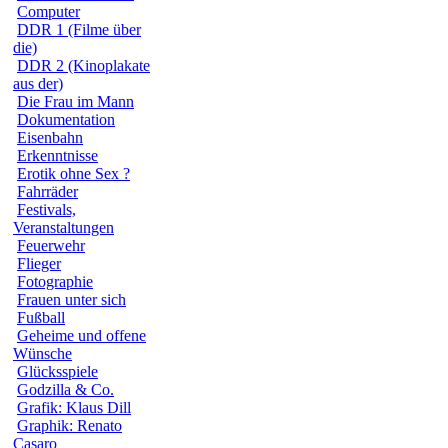
Computer
DDR 1 (Filme über
die)
DDR 2 (Kinoplakate
aus der)
Die Frau im Mann
Dokumentation
Eisenbahn
Erkenntnisse
Erotik ohne Sex ?
Fahrräder
Festivals,
Veranstaltungen
Feuerwehr
Flieger
Fotographie
Frauen unter sich
Fußball
Geheime und offene
Wünsche
Glücksspiele
Godzilla & Co.
Grafik: Klaus Dill
Graphik: Renato
Casaro