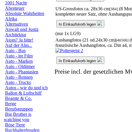
1001 Nacht
Abenteuer
US-Grossfotos ca. 28x36 cm
(8 Mot
[384]
Absolute Wahrheiten
kompletter neuer Satz, ohne Aushangspu
Afrika
Alternativen
In Einkaufskorb legen
Anwalt und Justiz
(nur 1x LG9)
Architektur
Aushangfotos (21 od.24x30 cm)
(
Atom? Ja bitte!
[46506]
französische Aushangfotos, ca. Din a4,
Auf der Alm...
Auto - Bus
Auto - im Film
In Einkaufskorb legen
Auto - Marken
Auto - Oldtimer
Preise incl. der gesetzlichen M
Auto - Phantasien
Auto - Rennen
Auto - Trucks
Autos - wie du und ich
Ballon & Luftschiff
Beamte & Co.
Berge
Berufsgruppen
Big Brother is
watching you
Böse Tiere
Buchhalterfreuden