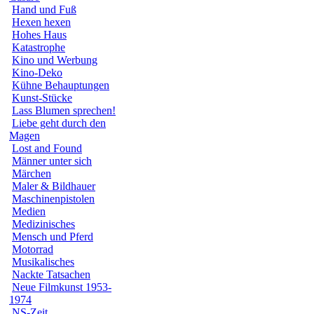
Hand und Fuß
Hexen hexen
Hohes Haus
Katastrophe
Kino und Werbung
Kino-Deko
Kühne Behauptungen
Kunst-Stücke
Lass Blumen sprechen!
Liebe geht durch den
Magen
Lost and Found
Männer unter sich
Märchen
Maler & Bildhauer
Maschinenpistolen
Medien
Medizinisches
Mensch und Pferd
Motorrad
Musikalisches
Nackte Tatsachen
Neue Filmkunst 1953-
1974
NS-Zeit