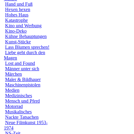
Hand und Fuß
Hexen hexen
Hohes Haus
Katastrophe
Kino und Werbung
Kino-Deko
Kühne Behauptungen
Kunst-Stücke
Lass Blumen sprechen!
Liebe geht durch den
Magen
Lost and Found
Männer unter sich
Märchen
Maler & Bildhauer
Maschinenpistolen
Medien
Medizinisches
Mensch und Pferd
Motorrad
Musikalisches
Nackte Tatsachen
Neue Filmkunst 1953-
1974
NS-Zeit