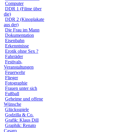
Computer
DDR 1 (Filme über
die)
DDR 2 (Kinoplakate
aus der)
Die Frau im Mann
Dokumentation
Eisenbahn
Erkenntnisse
Erotik ohne Sex ?
Fahrräder
Festivals,
Veranstaltungen
Feuerwehr
Flieger
Fotographie
Frauen unter sich
Fußball
Geheime und offene
Wünsche
Glücksspiele
Godzilla & Co.
Grafik: Klaus Dill
Graphik: Renato
Casaro