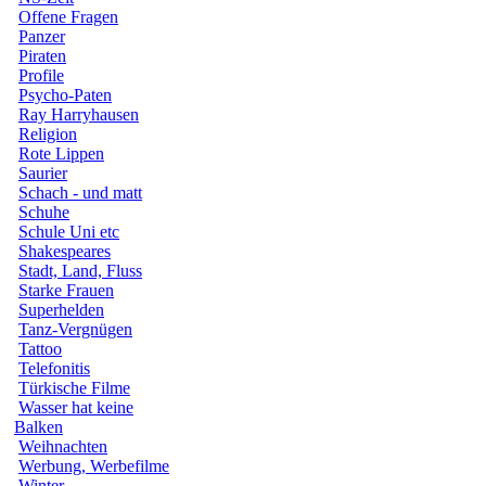
Offene Fragen
Panzer
Piraten
Profile
Psycho-Paten
Ray Harryhausen
Religion
Rote Lippen
Saurier
Schach - und matt
Schuhe
Schule Uni etc
Shakespeares
Stadt, Land, Fluss
Starke Frauen
Superhelden
Tanz-Vergnügen
Tattoo
Telefonitis
Türkische Filme
Wasser hat keine
Balken
Weihnachten
Werbung, Werbefilme
Winter