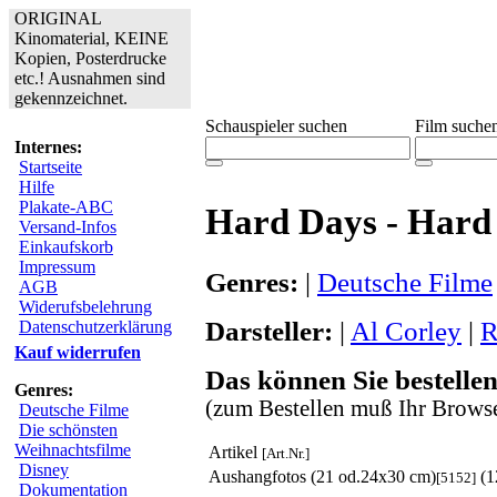
ORIGINAL
Kinomaterial, KEINE
Kopien, Posterdrucke
etc.! Ausnahmen sind
gekennzeichnet.
Schauspieler suchen
Film suche
Internes:
Startseite
Hilfe
Plakate-ABC
Hard Days - Hard
Versand-Infos
Einkaufskorb
Impressum
Genres:
|
Deutsche Filme
AGB
Widerufsbelehrung
Darsteller:
|
Al Corley
|
R
Datenschutzerklärung
Kauf widerrufen
Das können Sie bestellen
Genres:
(zum Bestellen muß Ihr Browse
Deutsche Filme
Die schönsten
Weihnachtsfilme
Artikel
[Art.Nr.]
Disney
Aushangfotos (21 od.24x30 cm)
(1
[5152]
Dokumentation