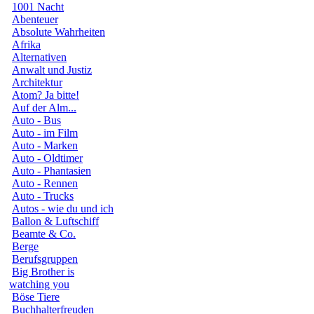
1001 Nacht
Abenteuer
Absolute Wahrheiten
Afrika
Alternativen
Anwalt und Justiz
Architektur
Atom? Ja bitte!
Auf der Alm...
Auto - Bus
Auto - im Film
Auto - Marken
Auto - Oldtimer
Auto - Phantasien
Auto - Rennen
Auto - Trucks
Autos - wie du und ich
Ballon & Luftschiff
Beamte & Co.
Berge
Berufsgruppen
Big Brother is
watching you
Böse Tiere
Buchhalterfreuden