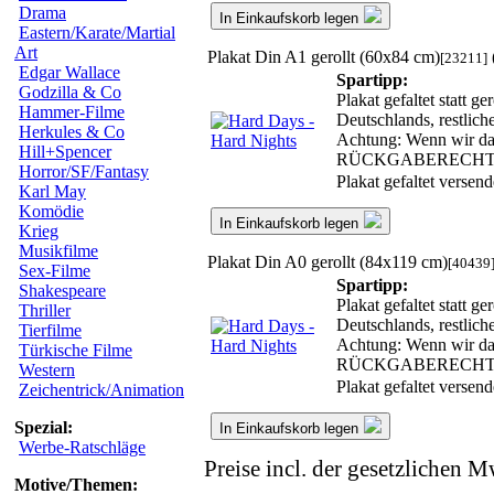
Drama
In Einkaufskorb legen
Eastern/Karate/Martial
Art
Plakat Din A1 gerollt (60x84 cm)
[23211]
Edgar Wallace
Spartipp:
Godzilla & Co
Plakat gefaltet statt 
Hammer-Filme
Deutschlands, restlic
Herkules & Co
Achtung: Wenn wir das 
Hill+Spencer
RÜCKGABERECHT
Horror/SF/Fantasy
Plakat gefaltet versen
Karl May
Komödie
In Einkaufskorb legen
Krieg
Musikfilme
Plakat Din A0 gerollt (84x119 cm)
[40439
Sex-Filme
Spartipp:
Shakespeare
Plakat gefaltet statt 
Thriller
Deutschlands, restlic
Tierfilme
Achtung: Wenn wir das 
Türkische Filme
RÜCKGABERECHT
Western
Plakat gefaltet versen
Zeichentrick/Animation
Spezial:
In Einkaufskorb legen
Werbe-Ratschläge
Preise incl. der gesetzlichen M
Motive/Themen: