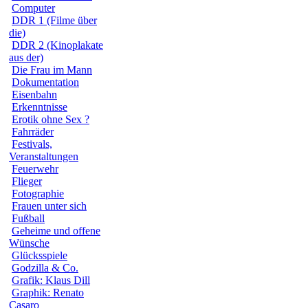
Computer
DDR 1 (Filme über
die)
DDR 2 (Kinoplakate
aus der)
Die Frau im Mann
Dokumentation
Eisenbahn
Erkenntnisse
Erotik ohne Sex ?
Fahrräder
Festivals,
Veranstaltungen
Feuerwehr
Flieger
Fotographie
Frauen unter sich
Fußball
Geheime und offene
Wünsche
Glücksspiele
Godzilla & Co.
Grafik: Klaus Dill
Graphik: Renato
Casaro