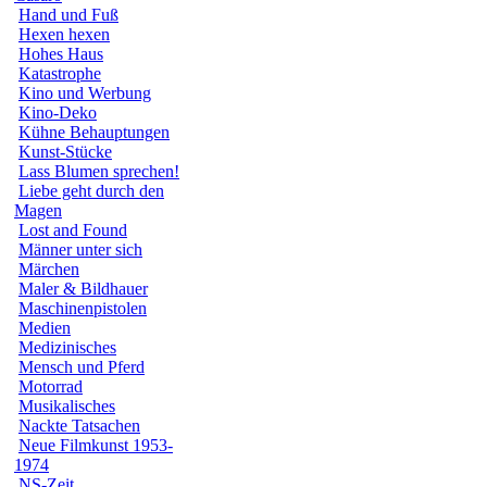
Hand und Fuß
Hexen hexen
Hohes Haus
Katastrophe
Kino und Werbung
Kino-Deko
Kühne Behauptungen
Kunst-Stücke
Lass Blumen sprechen!
Liebe geht durch den
Magen
Lost and Found
Männer unter sich
Märchen
Maler & Bildhauer
Maschinenpistolen
Medien
Medizinisches
Mensch und Pferd
Motorrad
Musikalisches
Nackte Tatsachen
Neue Filmkunst 1953-
1974
NS-Zeit