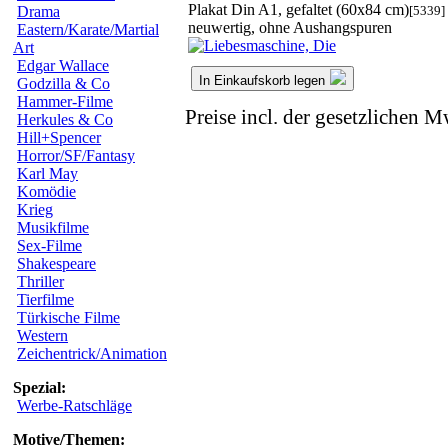
Plakat Din A1, gefaltet (60x84 cm)
[5339]
Drama
neuwertig, ohne Aushangspuren
Eastern/Karate/Martial
Art
Edgar Wallace
In Einkaufskorb legen
Godzilla & Co
Hammer-Filme
Preise incl. der gesetzlichen M
Herkules & Co
Hill+Spencer
Horror/SF/Fantasy
Karl May
Komödie
Krieg
Musikfilme
Sex-Filme
Shakespeare
Thriller
Tierfilme
Türkische Filme
Western
Zeichentrick/Animation
Spezial:
Werbe-Ratschläge
Motive/Themen: