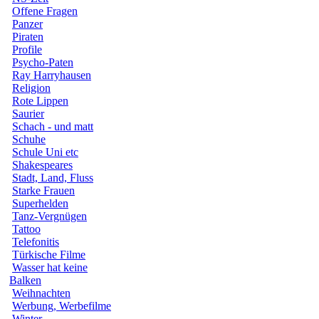
Offene Fragen
Panzer
Piraten
Profile
Psycho-Paten
Ray Harryhausen
Religion
Rote Lippen
Saurier
Schach - und matt
Schuhe
Schule Uni etc
Shakespeares
Stadt, Land, Fluss
Starke Frauen
Superhelden
Tanz-Vergnügen
Tattoo
Telefonitis
Türkische Filme
Wasser hat keine
Balken
Weihnachten
Werbung, Werbefilme
Winter