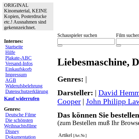
ORIGINAL
Kinomaterial, KEINE
Kopien, Posterdrucke
etc.! Ausnahmen sind
gekennzeichnet.
Schauspieler suchen
Film suche
Internes:
Startseite
Hilfe
Plakate-ABC
Liebesmaschine, D
Versand-Infos
Einkaufskorb
Impressum
Genres:
|
AGB
Widerufsbelehrung
Darsteller:
|
David Hemm
Datenschutzerklärung
Kauf widerrufen
Cooper
|
John Philipp La
Genres:
Das können Sie bestellen
Deutsche Filme
Die schönsten
(zum Bestellen muß Ihr Browse
Weihnachtsfilme
Disney
Artikel
[Art.Nr.]
Dokumentation