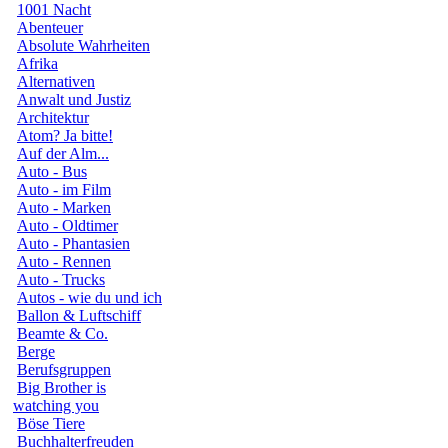
1001 Nacht
Abenteuer
Absolute Wahrheiten
Afrika
Alternativen
Anwalt und Justiz
Architektur
Atom? Ja bitte!
Auf der Alm...
Auto - Bus
Auto - im Film
Auto - Marken
Auto - Oldtimer
Auto - Phantasien
Auto - Rennen
Auto - Trucks
Autos - wie du und ich
Ballon & Luftschiff
Beamte & Co.
Berge
Berufsgruppen
Big Brother is
watching you
Böse Tiere
Buchhalterfreuden