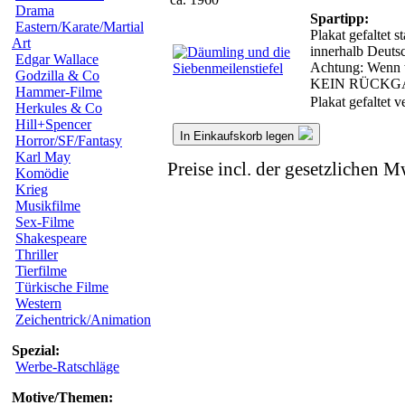
Drama
Spartipp:
Eastern/Karate/Martial
Plakat gefaltet 
Art
innerhalb Deutsc
Edgar Wallace
Achtung: Wenn wi
Godzilla & Co
KEIN RÜCKG
Hammer-Filme
Plakat gefaltet 
Herkules & Co
Hill+Spencer
In Einkaufskorb legen
Horror/SF/Fantasy
Karl May
Preise incl. der gesetzlichen M
Komödie
Krieg
Musikfilme
Sex-Filme
Shakespeare
Thriller
Tierfilme
Türkische Filme
Western
Zeichentrick/Animation
Spezial:
Werbe-Ratschläge
Motive/Themen: