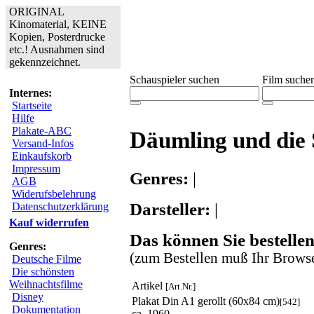
ORIGINAL
Kinomaterial, KEINE
Kopien, Posterdrucke
etc.! Ausnahmen sind
gekennzeichnet.
Schauspieler suchen
Film suche
Internes:
Startseite
Hilfe
Plakate-ABC
Däumling und die 
Versand-Infos
Einkaufskorb
Impressum
Genres:
|
AGB
Widerufsbelehrung
Darsteller:
|
Datenschutzerklärung
Kauf widerrufen
Das können Sie bestellen
Genres:
(zum Bestellen muß Ihr Browse
Deutsche Filme
Die schönsten
Weihnachtsfilme
Artikel
[Art.Nr.]
Disney
Plakat Din A1 gerollt (60x84 cm)
[542]
Dokumentation
ca. 1960