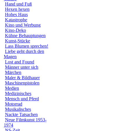
Hand und Fuß
Hexen hexen
Hohes Haus
Katastrophe
Kino und Werbung
Kino-Deko
Kühne Behauptungen
Kunst-Stücke
Lass Blumen sprechen!
Liebe geht durch den
Magen
Lost and Found
Männer unter sich
Märchen
Maler & Bildhauer
Maschinenpistolen
Medien
Medizinisches
Mensch und Pferd
Motorrad
Musikalisches
Nackte Tatsachen
Neue Filmkunst 1953-
1974
NS-Zeit