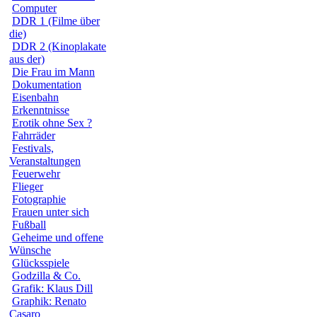
Computer
DDR 1 (Filme über
die)
DDR 2 (Kinoplakate
aus der)
Die Frau im Mann
Dokumentation
Eisenbahn
Erkenntnisse
Erotik ohne Sex ?
Fahrräder
Festivals,
Veranstaltungen
Feuerwehr
Flieger
Fotographie
Frauen unter sich
Fußball
Geheime und offene
Wünsche
Glücksspiele
Godzilla & Co.
Grafik: Klaus Dill
Graphik: Renato
Casaro