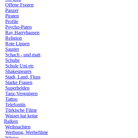
Offene Fragen
Panzer
Piraten
Profile
Psycho-Paten
Ray Harryhausen
Religion
Rote Lippen
Saurier
Schach - und matt
Schuhe
Schule Uni etc
Shakespeares
Stadt, Land, Fluss
Starke Frauen
Superhelden
Tanz-Vergnügen
Tattoo
Telefonitis
Türkische Filme
Wasser hat keine
Balken
Weihnachten
Werbung, Werbefilme
Winter