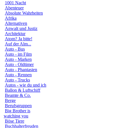
1001 Nacht
Abenteuer
Absolute Wahrheiten
Afrika
Alternativen
Anwalt und Justiz
Architektur
Atom? Ja bitte!
Auf der Alm...
Auto - Bus
Auto - im Film
Auto - Marken
Auto - Oldtimer
Auto - Phantasien
Auto - Rennen
Auto - Trucks
Autos - wie du und ich
Ballon & Luftschiff
Beamte & Co.
Berge
Berufsgruppen
Big Brother is
watching you
Böse Tiere
Buchhalterfreuden