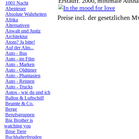
Erstauff. 2000, minimale Aush
1001 Nacht
Abenteuer
Absolute Wahrheiten
Preise incl. der gesetzlichen M
Afrika
Alternativen
Anwalt und Justiz
Architektur
Atom? Ja bitte!
Auf der Alm...
Auto - Bus
Auto - im Film
Auto - Marken
Auto - Oldtimer
Auto - Phantasien
Auto - Rennen
Auto - Trucks
Autos - wie du und ich
Ballon & Luftschiff
Beamte & Co.
Berge
Berufsgruppen
Big Brother is
watching you
Böse Tiere
Buchhalterfreuden