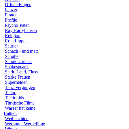
Offene Fragen
Panzer
Piraten
Profile
Psycho-Paten
Ray Harryhausen
Religion
Rote Lippen
Saurier
Schach - und matt
Schuhe
Schule Uni etc
Shakespeares
Stadt, Land, Fluss
Starke Frauen
Superhelden
Tanz-Vergnügen
Tattoo
Telefonitis
Türkische Filme
Wasser hat keine
Balken
Weihnachten
Werbung, Werbefilme
Winter