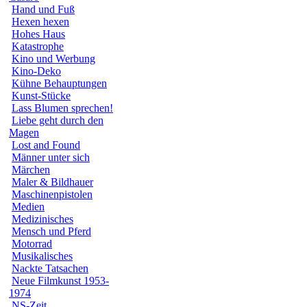
Hand und Fuß
Hexen hexen
Hohes Haus
Katastrophe
Kino und Werbung
Kino-Deko
Kühne Behauptungen
Kunst-Stücke
Lass Blumen sprechen!
Liebe geht durch den
Magen
Lost and Found
Männer unter sich
Märchen
Maler & Bildhauer
Maschinenpistolen
Medien
Medizinisches
Mensch und Pferd
Motorrad
Musikalisches
Nackte Tatsachen
Neue Filmkunst 1953-
1974
NS-Zeit