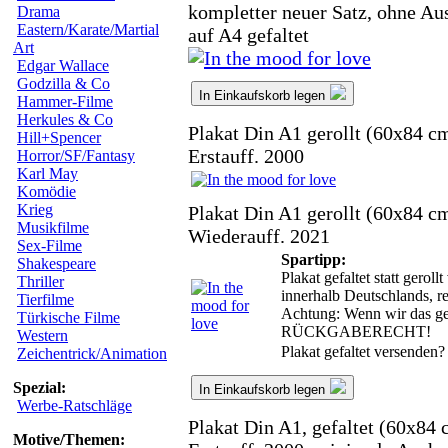
kompletter neuer Satz, ohne Au
Drama
Eastern/Karate/Martial
auf A4 gefaltet
Art
Edgar Wallace
Godzilla & Co
In Einkaufskorb legen
Hammer-Filme
Herkules & Co
Plakat Din A1 gerollt (60x84 c
Hill+Spencer
Erstauff. 2000
Horror/SF/Fantasy
Karl May
Komödie
Krieg
Plakat Din A1 gerollt (60x84 c
Musikfilme
Wiederauff. 2021
Sex-Filme
Spartipp:
Shakespeare
Plakat gefaltet statt gero
Thriller
innerhalb Deutschlands, r
Tierfilme
Achtung: Wenn wir das ger
Türkische Filme
RÜCKGABERECHT!
Western
Plakat gefaltet versenden
Zeichentrick/Animation
Spezial:
In Einkaufskorb legen
Werbe-Ratschläge
Plakat Din A1, gefaltet (60x84 
Motive/Themen: