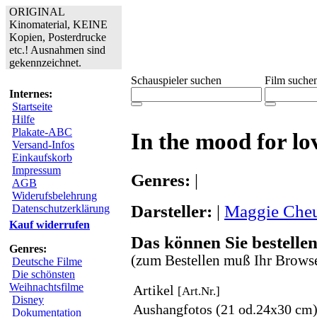
ORIGINAL
Kinomaterial, KEINE
Kopien, Posterdrucke
etc.! Ausnahmen sind
gekennzeichnet.
Schauspieler suchen
Film suche
Internes:
Startseite
Hilfe
Plakate-ABC
In the mood for lo
Versand-Infos
Einkaufskorb
Impressum
Genres:
|
AGB
Widerufsbelehrung
Darsteller:
|
Maggie Che
Datenschutzerklärung
Kauf widerrufen
Das können Sie bestellen
Genres:
(zum Bestellen muß Ihr Browse
Deutsche Filme
Die schönsten
Weihnachtsfilme
Artikel
[Art.Nr.]
Disney
Aushangfotos (21 od.24x30 cm
Dokumentation