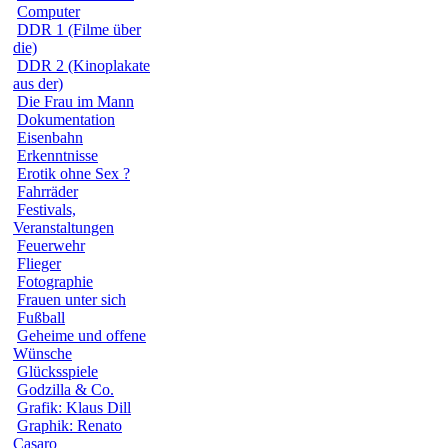
Computer
DDR 1 (Filme über
die)
DDR 2 (Kinoplakate
aus der)
Die Frau im Mann
Dokumentation
Eisenbahn
Erkenntnisse
Erotik ohne Sex ?
Fahrräder
Festivals,
Veranstaltungen
Feuerwehr
Flieger
Fotographie
Frauen unter sich
Fußball
Geheime und offene
Wünsche
Glücksspiele
Godzilla & Co.
Grafik: Klaus Dill
Graphik: Renato
Casaro