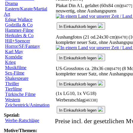
Drama
Plakat Din A1, gefaltet (60x84 cm)
[6477]
Eastern/Karate/Martial
neuwertig, ohne Aushangspuren
Art
Edgar Wallace
Godzilla & Co
In Einkaufskorb legen
Hammer-Filme
Herkules & Co
Aushangfotos (21 od.24x30 cm)
(1
[6478]
Hill+Spencer
kompletter neuer Satz, ohne Aushangspu
Horror/SF/Fantasy
Karl May
Komödie
In Einkaufskorb legen
Krieg
Musikfilme
US-Grossfotos ca. 28x36 cm
(8 Mo
[6479]
Sex-Filme
kompletter neuer Satz, ohne Aushangspu
Shakespeare
Thriller
In Einkaufskorb legen
Tierfilme
(1x LG10, 1x VG18)
Türkische Filme
Western
Werberatschlag
[46338]
Zeichentrick/Animation
In Einkaufskorb legen
Spezial:
Preise incl. der gesetzlichen M
Werbe-Ratschläge
Motive/Themen: