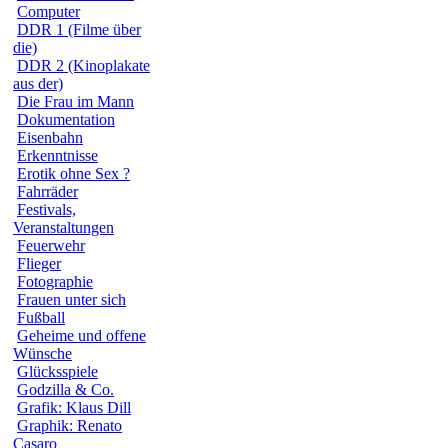
Computer
DDR 1 (Filme über
die)
DDR 2 (Kinoplakate
aus der)
Die Frau im Mann
Dokumentation
Eisenbahn
Erkenntnisse
Erotik ohne Sex ?
Fahrräder
Festivals,
Veranstaltungen
Feuerwehr
Flieger
Fotographie
Frauen unter sich
Fußball
Geheime und offene
Wünsche
Glücksspiele
Godzilla & Co.
Grafik: Klaus Dill
Graphik: Renato
Casaro