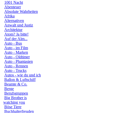
1001 Nacht
Abenteuer
Absolute Wahrheiten
Afrika
Alternativen
Anwalt und Justiz
Architektur
Atom? Ja bitte!
Auf der Alm...
Auto - Bus
Auto - im Film
Auto - Marken
Auto - Oldtimer
Auto - Phantasien
Auto - Rennen
Auto - Trucks
Autos - wie du und ich
Ballon & Luftschiff
Beamte & Co.
Berge
Berufsgruppen
Big Brother is
watching you
Böse Tiere
Buchhalterfreuden