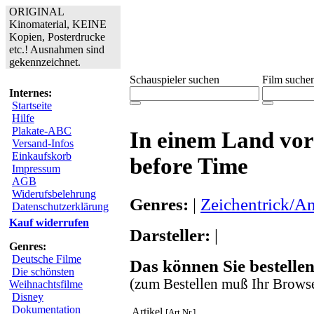
ORIGINAL
Kinomaterial, KEINE
Kopien, Posterdrucke
etc.! Ausnahmen sind
gekennzeichnet.
Schauspieler suchen
Film suche
Internes:
Startseite
Hilfe
Plakate-ABC
In einem Land vor
Versand-Infos
Einkaufskorb
before Time
Impressum
AGB
Widerufsbelehrung
Genres:
|
Zeichentrick/A
Datenschutzerklärung
Kauf widerrufen
Darsteller:
|
Genres:
Deutsche Filme
Das können Sie bestellen
Die schönsten
(zum Bestellen muß Ihr Browse
Weihnachtsfilme
Disney
Dokumentation
Artikel
[Art.Nr.]