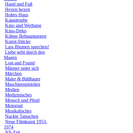
Hand und Fuß
Hexen hexen
Hohes Haus
Katastrophe
Kino und Werbung
Kino-Deko
Kühne Behauptungen
Kunst-Stücke
Lass Blumen sprechen!
Liebe geht durch den
Magen
Lost and Found
Männer unter sich
Märchen
Maler & Bildhauer
Maschinenpistolen
Medien
Medizinisches
Mensch und Pferd
Motorrad
Musikalisches
Nackte Tatsachen
Neue Filmkunst 1953-
1974
NS-Zeit