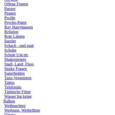
Offene Fragen
Panzer
Piraten
Profile
Psycho-Paten
Ray Harryhausen
Religion
Rote Lippen
Saurier
Schach - und matt
Schuhe
Schule Uni etc
Shakespeares
Stadt, Land, Fluss
Starke Frauen
Superhelden
Tanz-Vergnügen
Tattoo
Telefonitis
Türkische Filme
Wasser hat keine
Balken
Weihnachten
Werbung, Werbefilme
Winter