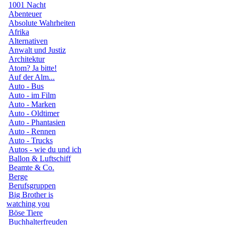
1001 Nacht
Abenteuer
Absolute Wahrheiten
Afrika
Alternativen
Anwalt und Justiz
Architektur
Atom? Ja bitte!
Auf der Alm...
Auto - Bus
Auto - im Film
Auto - Marken
Auto - Oldtimer
Auto - Phantasien
Auto - Rennen
Auto - Trucks
Autos - wie du und ich
Ballon & Luftschiff
Beamte & Co.
Berge
Berufsgruppen
Big Brother is
watching you
Böse Tiere
Buchhalterfreuden