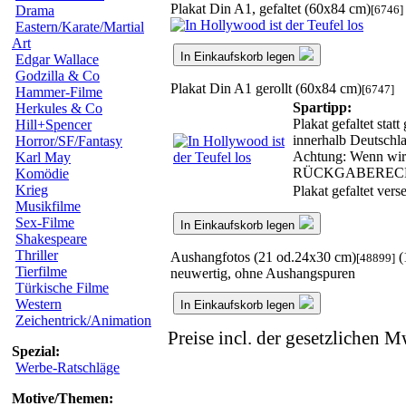
Plakat Din A1, gefaltet (60x84 cm)
[6746]
Drama
Eastern/Karate/Martial
Art
In Einkaufskorb legen
Edgar Wallace
Godzilla & Co
Plakat Din A1 gerollt (60x84 cm)
[6747]
Hammer-Filme
Spartipp:
Herkules & Co
Plakat gefaltet sta
Hill+Spencer
innerhalb Deutschla
Horror/SF/Fantasy
Achtung: Wenn wir d
Karl May
RÜCKGABEREC
Komödie
Krieg
Plakat gefaltet ver
Musikfilme
Sex-Filme
In Einkaufskorb legen
Shakespeare
Thriller
Aushangfotos (21 od.24x30 cm)
(
[48899]
Tierfilme
neuwertig, ohne Aushangspuren
Türkische Filme
Western
In Einkaufskorb legen
Zeichentrick/Animation
Preise incl. der gesetzlichen M
Spezial:
Werbe-Ratschläge
Motive/Themen: