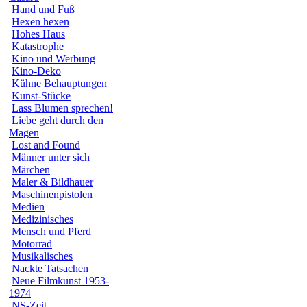
Hand und Fuß
Hexen hexen
Hohes Haus
Katastrophe
Kino und Werbung
Kino-Deko
Kühne Behauptungen
Kunst-Stücke
Lass Blumen sprechen!
Liebe geht durch den
Magen
Lost and Found
Männer unter sich
Märchen
Maler & Bildhauer
Maschinenpistolen
Medien
Medizinisches
Mensch und Pferd
Motorrad
Musikalisches
Nackte Tatsachen
Neue Filmkunst 1953-
1974
NS-Zeit