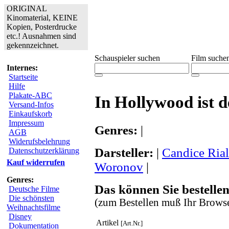
ORIGINAL
Kinomaterial, KEINE
Kopien, Posterdrucke
etc.! Ausnahmen sind
gekennzeichnet.
Schauspieler suchen
Film suche
Internes:
Startseite
Hilfe
Plakate-ABC
In Hollywood ist d
Versand-Infos
Einkaufskorb
Impressum
Genres:
|
AGB
Widerufsbelehrung
Darsteller:
|
Candice Ria
Datenschutzerklärung
Kauf widerrufen
Woronov
|
Genres:
Das können Sie bestellen
Deutsche Filme
Die schönsten
(zum Bestellen muß Ihr Browse
Weihnachtsfilme
Disney
Artikel
[Art.Nr.]
Dokumentation