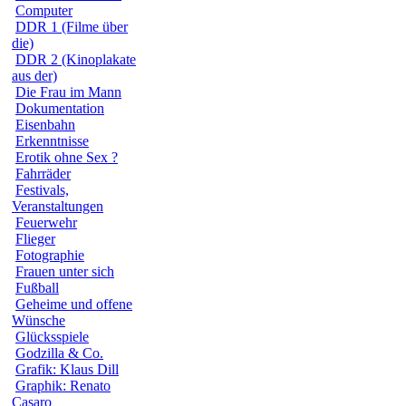
Computer
DDR 1 (Filme über
die)
DDR 2 (Kinoplakate
aus der)
Die Frau im Mann
Dokumentation
Eisenbahn
Erkenntnisse
Erotik ohne Sex ?
Fahrräder
Festivals,
Veranstaltungen
Feuerwehr
Flieger
Fotographie
Frauen unter sich
Fußball
Geheime und offene
Wünsche
Glücksspiele
Godzilla & Co.
Grafik: Klaus Dill
Graphik: Renato
Casaro