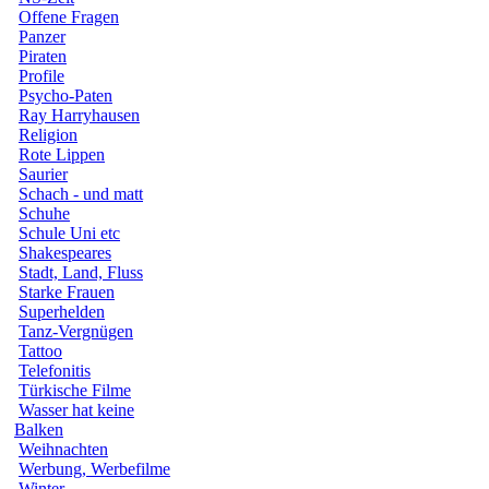
Offene Fragen
Panzer
Piraten
Profile
Psycho-Paten
Ray Harryhausen
Religion
Rote Lippen
Saurier
Schach - und matt
Schuhe
Schule Uni etc
Shakespeares
Stadt, Land, Fluss
Starke Frauen
Superhelden
Tanz-Vergnügen
Tattoo
Telefonitis
Türkische Filme
Wasser hat keine
Balken
Weihnachten
Werbung, Werbefilme
Winter