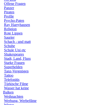
Offene Fragen
Panzer
Piraten
Profile
Psycho-Paten
Ray Harryhausen
Religion
Rote Lippen
Saurier
Schach - und matt
Schuhe
Schule Uni etc
Shakespeares
Stadt, Land, Fluss
Starke Frauen
Superhelden
Tanz-Vergnügen
Tattoo
Telefonitis
Türkische Filme
Wasser hat keine
Balken
Weihnachten
Werbung, Werbefilme
Winter