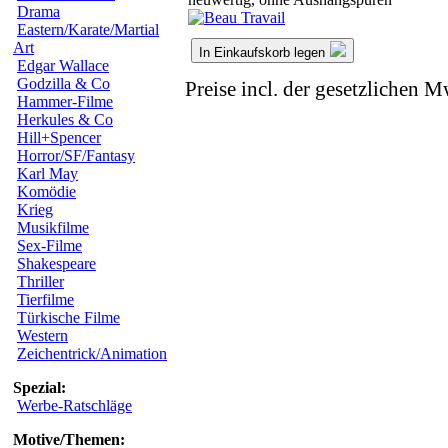
Drama
Eastern/Karate/Martial
Art
In Einkaufskorb legen
Edgar Wallace
Godzilla & Co
Preise incl. der gesetzlichen M
Hammer-Filme
Herkules & Co
Hill+Spencer
Horror/SF/Fantasy
Karl May
Komödie
Krieg
Musikfilme
Sex-Filme
Shakespeare
Thriller
Tierfilme
Türkische Filme
Western
Zeichentrick/Animation
Spezial:
Werbe-Ratschläge
Motive/Themen: