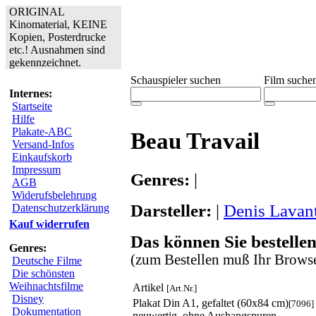
ORIGINAL
Kinomaterial, KEINE
Kopien, Posterdrucke
etc.! Ausnahmen sind
gekennzeichnet.
Schauspieler suchen
Film suche
Internes:
Startseite
Hilfe
Plakate-ABC
Beau Travail
Versand-Infos
Einkaufskorb
Impressum
Genres:
|
AGB
Widerufsbelehrung
Darsteller:
|
Denis Lavan
Datenschutzerklärung
Kauf widerrufen
Das können Sie bestellen
Genres:
(zum Bestellen muß Ihr Browse
Deutsche Filme
Die schönsten
Weihnachtsfilme
Artikel
[Art.Nr.]
Disney
Plakat Din A1, gefaltet (60x84 cm)
[7096]
Dokumentation
neuwertig, ohne Aushangspuren