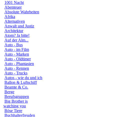
1001 Nacht
Abenteuer
Absolute Wahrheiten
Afrika
Alternativen
Anwalt und Justiz
Architektur
Atom? Ja bitte!
Auf der Alm...
Auto - Bus
Auto - im Film
Auto - Marken
Auto - Oldtimer
Auto - Phantasien
Auto - Rennen
Auto - Trucks
Autos - wie du und ich
Ballon & Luftschiff
Beamte & Co.
Berge
Berufsgruppen
Big Brother is
watching you
Böse Tiere
Buchhalterfreuden