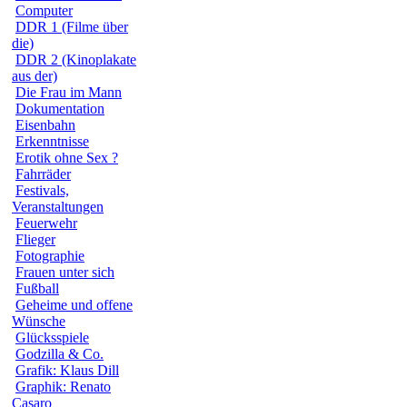
Computer
DDR 1 (Filme über
die)
DDR 2 (Kinoplakate
aus der)
Die Frau im Mann
Dokumentation
Eisenbahn
Erkenntnisse
Erotik ohne Sex ?
Fahrräder
Festivals,
Veranstaltungen
Feuerwehr
Flieger
Fotographie
Frauen unter sich
Fußball
Geheime und offene
Wünsche
Glücksspiele
Godzilla & Co.
Grafik: Klaus Dill
Graphik: Renato
Casaro