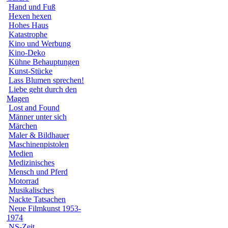
Hand und Fuß
Hexen hexen
Hohes Haus
Katastrophe
Kino und Werbung
Kino-Deko
Kühne Behauptungen
Kunst-Stücke
Lass Blumen sprechen!
Liebe geht durch den
Magen
Lost and Found
Männer unter sich
Märchen
Maler & Bildhauer
Maschinenpistolen
Medien
Medizinisches
Mensch und Pferd
Motorrad
Musikalisches
Nackte Tatsachen
Neue Filmkunst 1953-
1974
NS-Zeit