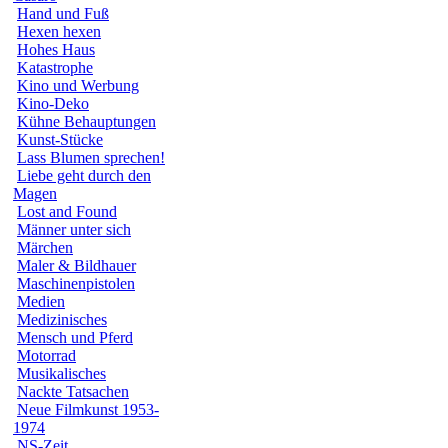
Hand und Fuß
Hexen hexen
Hohes Haus
Katastrophe
Kino und Werbung
Kino-Deko
Kühne Behauptungen
Kunst-Stücke
Lass Blumen sprechen!
Liebe geht durch den
Magen
Lost and Found
Männer unter sich
Märchen
Maler & Bildhauer
Maschinenpistolen
Medien
Medizinisches
Mensch und Pferd
Motorrad
Musikalisches
Nackte Tatsachen
Neue Filmkunst 1953-
1974
NS-Zeit