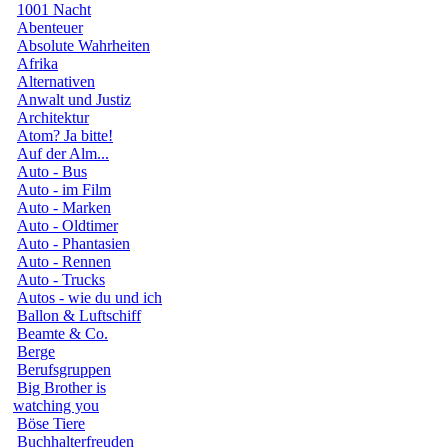
1001 Nacht
Abenteuer
Absolute Wahrheiten
Afrika
Alternativen
Anwalt und Justiz
Architektur
Atom? Ja bitte!
Auf der Alm...
Auto - Bus
Auto - im Film
Auto - Marken
Auto - Oldtimer
Auto - Phantasien
Auto - Rennen
Auto - Trucks
Autos - wie du und ich
Ballon & Luftschiff
Beamte & Co.
Berge
Berufsgruppen
Big Brother is
watching you
Böse Tiere
Buchhalterfreuden