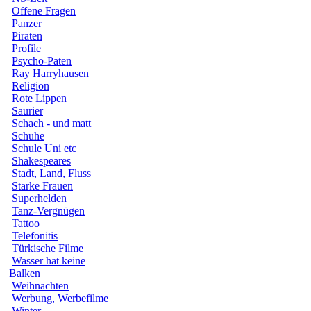
Offene Fragen
Panzer
Piraten
Profile
Psycho-Paten
Ray Harryhausen
Religion
Rote Lippen
Saurier
Schach - und matt
Schuhe
Schule Uni etc
Shakespeares
Stadt, Land, Fluss
Starke Frauen
Superhelden
Tanz-Vergnügen
Tattoo
Telefonitis
Türkische Filme
Wasser hat keine
Balken
Weihnachten
Werbung, Werbefilme
Winter