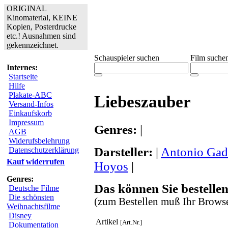
ORIGINAL
Kinomaterial, KEINE
Kopien, Posterdrucke
etc.! Ausnahmen sind
gekennzeichnet.
Schauspieler suchen
Film suche
Internes:
Startseite
Hilfe
Plakate-ABC
Liebeszauber
Versand-Infos
Einkaufskorb
Impressum
Genres:
|
AGB
Widerufsbelehrung
Darsteller:
|
Antonio Gad
Datenschutzerklärung
Kauf widerrufen
Hoyos
|
Genres:
Das können Sie bestellen
Deutsche Filme
Die schönsten
(zum Bestellen muß Ihr Browse
Weihnachtsfilme
Disney
Artikel
[Art.Nr.]
Dokumentation