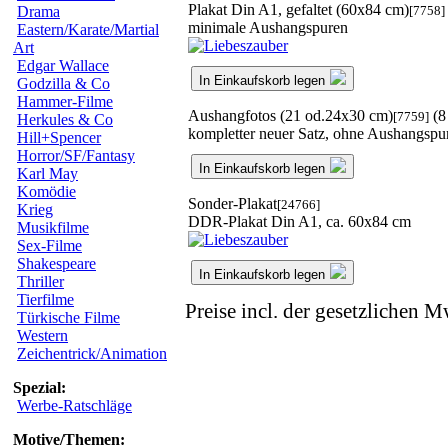
Plakat Din A1, gefaltet (60x84 cm)
[7758]
Drama
minimale Aushangspuren
Eastern/Karate/Martial
Art
Edgar Wallace
In Einkaufskorb legen
Godzilla & Co
Hammer-Filme
Aushangfotos (21 od.24x30 cm)
(8
[7759]
Herkules & Co
kompletter neuer Satz, ohne Aushangspu
Hill+Spencer
Horror/SF/Fantasy
In Einkaufskorb legen
Karl May
Komödie
Sonder-Plakat
[24766]
Krieg
DDR-Plakat Din A1, ca. 60x84 cm
Musikfilme
Sex-Filme
Shakespeare
In Einkaufskorb legen
Thriller
Tierfilme
Preise incl. der gesetzlichen M
Türkische Filme
Western
Zeichentrick/Animation
Spezial:
Werbe-Ratschläge
Motive/Themen: