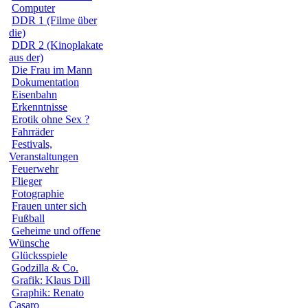
Computer
DDR 1 (Filme über
die)
DDR 2 (Kinoplakate
aus der)
Die Frau im Mann
Dokumentation
Eisenbahn
Erkenntnisse
Erotik ohne Sex ?
Fahrräder
Festivals,
Veranstaltungen
Feuerwehr
Flieger
Fotographie
Frauen unter sich
Fußball
Geheime und offene
Wünsche
Glücksspiele
Godzilla & Co.
Grafik: Klaus Dill
Graphik: Renato
Casaro