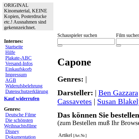
ORIGINAL
Kinomaterial, KEINE
Kopien, Posterdrucke
etc.! Ausnahmen sind
gekennzeichnet.
Schauspieler suchen
Film suche
Internes:
Startseite
Hilfe
Plakate-ABC
Capone
Versand-Infos
Einkaufskorb
Impressum
Genres:
|
AGB
Widerufsbelehrung
Darsteller:
|
Ben Gazzara
Datenschutzerklärung
Kauf widerrufen
Cassavetes
|
Susan Blakel
Genres:
Das können Sie bestellen
Deutsche Filme
Die schönsten
(zum Bestellen muß Ihr Browse
Weihnachtsfilme
Disney
Artikel
[Art.Nr.]
Dokumentation