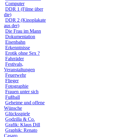
Computer
DDR 1 (Filme über
die)
DDR 2 (Kinoplakate
aus der)
Die Frau im Mann
Dokumentation
Eisenbahn
Erkenntnisse
Erotik ohne Sex ?
Fahrräder
Festivals,
Veranstaltungen
Feuerwehr
Flieger
Fotographie
Frauen unter sich
Fußball
Geheime und offene
Wünsche
Glücksspiele
Godzilla & Co.
Grafik: Klaus Dill
Graphik: Renato
Casaro