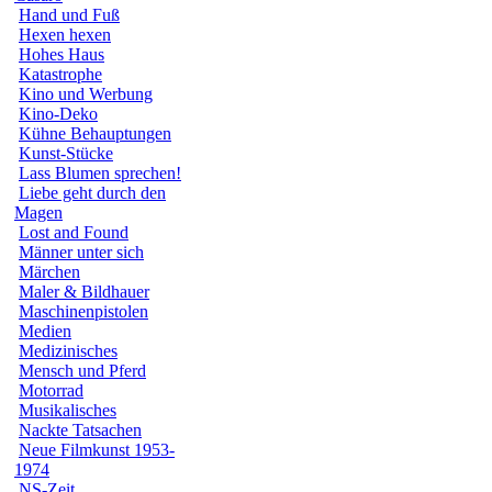
Hand und Fuß
Hexen hexen
Hohes Haus
Katastrophe
Kino und Werbung
Kino-Deko
Kühne Behauptungen
Kunst-Stücke
Lass Blumen sprechen!
Liebe geht durch den
Magen
Lost and Found
Männer unter sich
Märchen
Maler & Bildhauer
Maschinenpistolen
Medien
Medizinisches
Mensch und Pferd
Motorrad
Musikalisches
Nackte Tatsachen
Neue Filmkunst 1953-
1974
NS-Zeit