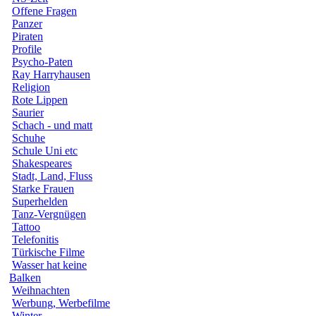
Offene Fragen
Panzer
Piraten
Profile
Psycho-Paten
Ray Harryhausen
Religion
Rote Lippen
Saurier
Schach - und matt
Schuhe
Schule Uni etc
Shakespeares
Stadt, Land, Fluss
Starke Frauen
Superhelden
Tanz-Vergnügen
Tattoo
Telefonitis
Türkische Filme
Wasser hat keine
Balken
Weihnachten
Werbung, Werbefilme
Winter