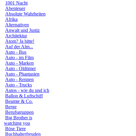
1001 Nacht
Abenteuer
Absolute Wahrheiten
Afrika
Alternativen
Anwalt und Justiz
Architektur
Atom? Ja bitte!
Auf der Alm...
Auto - Bus
Auto - im Film
Auto - Marken
Auto - Oldtimer
Auto - Phantasien
Auto - Rennen
Auto - Trucks
Autos - wie du und ich
Ballon & Luftschiff
Beamte & Co.
Berge
Berufsgruppen
Big Brother is
watching you
Böse Tiere
Buchhalterfreuden