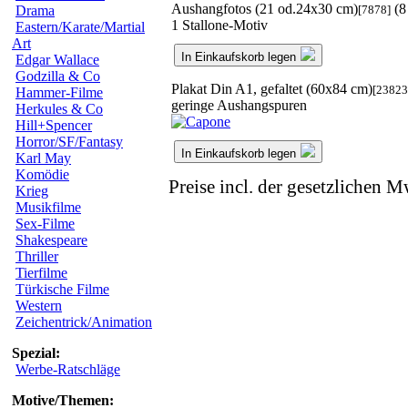
Aushangfotos (21 od.24x30 cm)
(8
[7878]
Drama
1 Stallone-Motiv
Eastern/Karate/Martial
Art
In Einkaufskorb legen
Edgar Wallace
Godzilla & Co
Plakat Din A1, gefaltet (60x84 cm)
[23823
Hammer-Filme
geringe Aushangspuren
Herkules & Co
Hill+Spencer
Horror/SF/Fantasy
In Einkaufskorb legen
Karl May
Komödie
Preise incl. der gesetzlichen M
Krieg
Musikfilme
Sex-Filme
Shakespeare
Thriller
Tierfilme
Türkische Filme
Western
Zeichentrick/Animation
Spezial:
Werbe-Ratschläge
Motive/Themen: