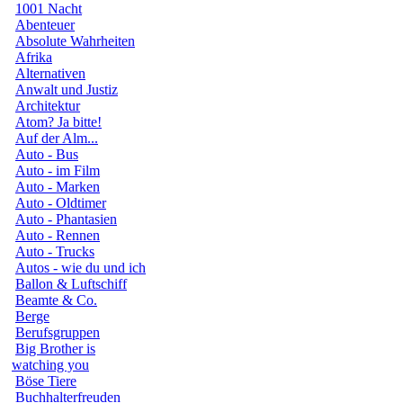
1001 Nacht
Abenteuer
Absolute Wahrheiten
Afrika
Alternativen
Anwalt und Justiz
Architektur
Atom? Ja bitte!
Auf der Alm...
Auto - Bus
Auto - im Film
Auto - Marken
Auto - Oldtimer
Auto - Phantasien
Auto - Rennen
Auto - Trucks
Autos - wie du und ich
Ballon & Luftschiff
Beamte & Co.
Berge
Berufsgruppen
Big Brother is
watching you
Böse Tiere
Buchhalterfreuden