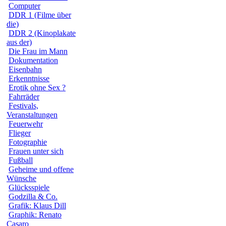
Computer
DDR 1 (Filme über
die)
DDR 2 (Kinoplakate
aus der)
Die Frau im Mann
Dokumentation
Eisenbahn
Erkenntnisse
Erotik ohne Sex ?
Fahrräder
Festivals,
Veranstaltungen
Feuerwehr
Flieger
Fotographie
Frauen unter sich
Fußball
Geheime und offene
Wünsche
Glücksspiele
Godzilla & Co.
Grafik: Klaus Dill
Graphik: Renato
Casaro