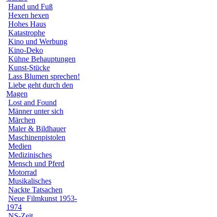
Hand und Fuß
Hexen hexen
Hohes Haus
Katastrophe
Kino und Werbung
Kino-Deko
Kühne Behauptungen
Kunst-Stücke
Lass Blumen sprechen!
Liebe geht durch den
Magen
Lost and Found
Männer unter sich
Märchen
Maler & Bildhauer
Maschinenpistolen
Medien
Medizinisches
Mensch und Pferd
Motorrad
Musikalisches
Nackte Tatsachen
Neue Filmkunst 1953-
1974
NS-Zeit