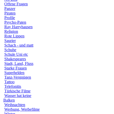
Offene Fragen
Panzer
Piraten
Profile
Psycho-Paten
Ray Harryhausen
Religion
Rote Lippen
Saurier
Schach - und matt
Schuhe
Schule Uni etc
Shakespeares
Stadt, Land, Fluss
Starke Frauen
Superhelden
Tanz-Vergnügen
Tattoo
Telefonitis
Türkische Filme
Wasser hat keine
Balken
Weihnachten
Werbung, Werbefilme
Winter