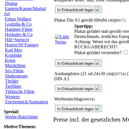
Drama
Eastern/Karate/Martial
In Einkaufskorb legen
Art
Edgar Wallace
Plakat Din A1 gerollt (60x84 cm)
[8017]
Godzilla & Co
Spartipp:
Hammer-Filme
Plakat gefaltet statt gerollt 
Herkules & Co
Deutschlands, restliches Eur
Hill+Spencer
Achtung: Wenn wir das gerollt
Horror/SF/Fantasy
RÜCKGABERECHT!
Karl May
Plakat gefaltet versenden?
Komödie
Krieg
In Einkaufskorb legen
Musikfilme
Sex-Filme
Aushangfotos (21 od.24x30 cm)
(
[26754]
Shakespeare
DIN A3
Thriller
Tierfilme
In Einkaufskorb legen
Türkische Filme
Western
Werberatschlag
[46034]
Zeichentrick/Animation
In Einkaufskorb legen
Spezial:
Werbe-Ratschläge
Preise incl. der gesetzlichen M
Motive/Themen: