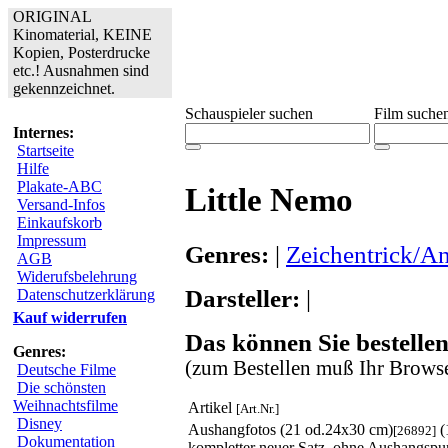
ORIGINAL
Kinomaterial, KEINE
Kopien, Posterdrucke
etc.! Ausnahmen sind
gekennzeichnet.
Schauspieler suchen
Film suche
Internes:
Startseite
Hilfe
Plakate-ABC
Little Nemo
Versand-Infos
Einkaufskorb
Impressum
Genres:
|
Zeichentrick/A
AGB
Widerufsbelehrung
Darsteller:
|
Datenschutzerklärung
Kauf widerrufen
Das können Sie bestellen
Genres:
(zum Bestellen muß Ihr Browse
Deutsche Filme
Die schönsten
Weihnachtsfilme
Artikel
[Art.Nr.]
Disney
Aushangfotos (21 od.24x30 cm)
(
[26892]
Dokumentation
kompletter neuer Satz, ohne Aushangspu