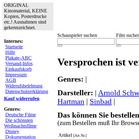
ORIGINAL
Kinomaterial, KEINE
Kopien, Posterdrucke
etc.! Ausnahmen sind
gekennzeichnet.
Schauspieler suchen
Film suche
Internes:
Startseite
Hilfe
Plakate-ABC
Versprochen ist v
Versand-Infos
Einkaufskorb
Impressum
Genres:
|
AGB
Widerufsbelehrung
Darsteller:
|
Arnold Schw
Datenschutzerklärung
Kauf widerrufen
Hartman
|
Sinbad
|
Genres:
Das können Sie bestellen
Deutsche Filme
Die schönsten
(zum Bestellen muß Ihr Browse
Weihnachtsfilme
Disney
Artikel
[Art.Nr.]
Dokumentation