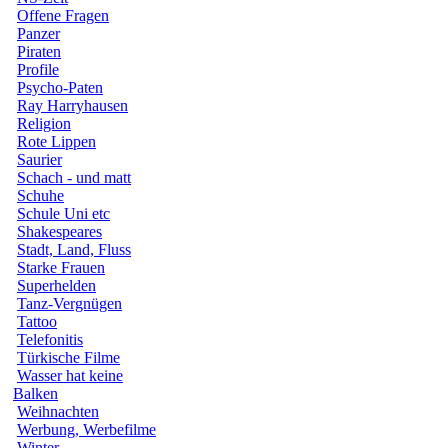
Offene Fragen
Panzer
Piraten
Profile
Psycho-Paten
Ray Harryhausen
Religion
Rote Lippen
Saurier
Schach - und matt
Schuhe
Schule Uni etc
Shakespeares
Stadt, Land, Fluss
Starke Frauen
Superhelden
Tanz-Vergnügen
Tattoo
Telefonitis
Türkische Filme
Wasser hat keine
Balken
Weihnachten
Werbung, Werbefilme
Winter