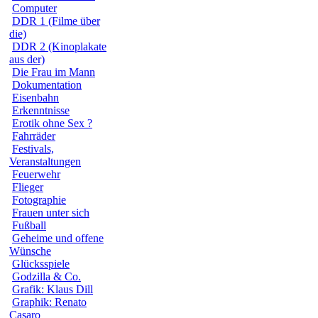
Computer
DDR 1 (Filme über
die)
DDR 2 (Kinoplakate
aus der)
Die Frau im Mann
Dokumentation
Eisenbahn
Erkenntnisse
Erotik ohne Sex ?
Fahrräder
Festivals,
Veranstaltungen
Feuerwehr
Flieger
Fotographie
Frauen unter sich
Fußball
Geheime und offene
Wünsche
Glücksspiele
Godzilla & Co.
Grafik: Klaus Dill
Graphik: Renato
Casaro