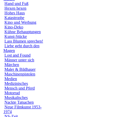
Hand und Fuß
Hexen hexen
Hohes Haus
Katastrophe
Kino und Werbung
Kino-Deko
Kühne Behauptungen
Kunst-Stücke
Lass Blumen sprechen!
Liebe geht durch den
Magen
Lost and Found
Männer unter sich
Märchen
Maler & Bildhauer
Maschinenpistolen
Medien
Medizinisches
Mensch und Pferd
Motorrad
Musikalisches
Nackte Tatsachen
Neue Filmkunst 1953-
1974
NS-Zeit