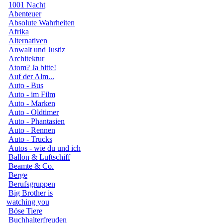
1001 Nacht
Abenteuer
Absolute Wahrheiten
Afrika
Alternativen
Anwalt und Justiz
Architektur
Atom? Ja bitte!
Auf der Alm...
Auto - Bus
Auto - im Film
Auto - Marken
Auto - Oldtimer
Auto - Phantasien
Auto - Rennen
Auto - Trucks
Autos - wie du und ich
Ballon & Luftschiff
Beamte & Co.
Berge
Berufsgruppen
Big Brother is
watching you
Böse Tiere
Buchhalterfreuden