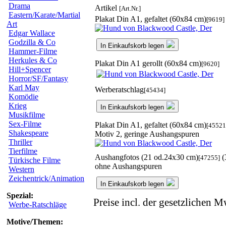
Drama
Artikel
[Art.Nr.]
Eastern/Karate/Martial
Plakat Din A1, gefaltet (60x84 cm)
[9619]
Art
Edgar Wallace
Godzilla & Co
In Einkaufskorb legen
Hammer-Filme
Herkules & Co
Plakat Din A1 gerollt (60x84 cm)
[9620]
Hill+Spencer
Horror/SF/Fantasy
Karl May
Werberatschlag
[45434]
Komödie
Krieg
In Einkaufskorb legen
Musikfilme
Sex-Filme
Plakat Din A1, gefaltet (60x84 cm)
[45521
Shakespeare
Motiv 2, geringe Aushangspuren
Thriller
Tierfilme
Aushangfotos (21 od.24x30 cm)
(
[47255]
Türkische Filme
ohne Aushangspuren
Western
Zeichentrick/Animation
In Einkaufskorb legen
Spezial:
Preise incl. der gesetzlichen M
Werbe-Ratschläge
Motive/Themen: