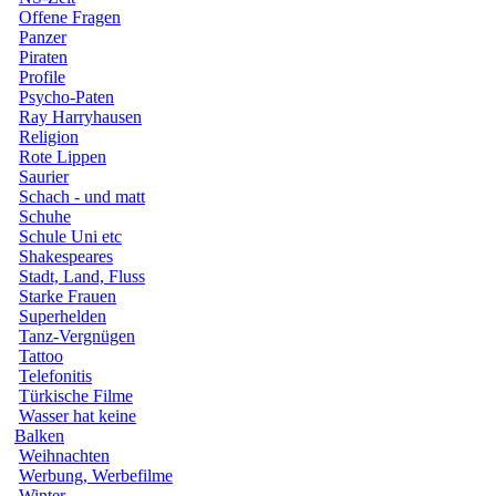
Offene Fragen
Panzer
Piraten
Profile
Psycho-Paten
Ray Harryhausen
Religion
Rote Lippen
Saurier
Schach - und matt
Schuhe
Schule Uni etc
Shakespeares
Stadt, Land, Fluss
Starke Frauen
Superhelden
Tanz-Vergnügen
Tattoo
Telefonitis
Türkische Filme
Wasser hat keine
Balken
Weihnachten
Werbung, Werbefilme
Winter