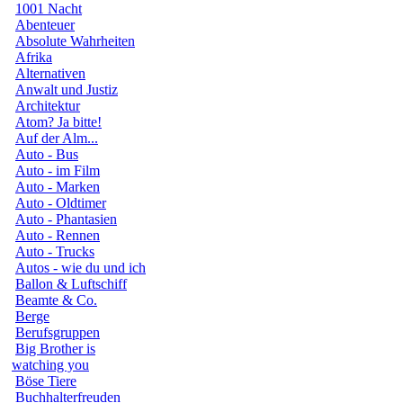
1001 Nacht
Abenteuer
Absolute Wahrheiten
Afrika
Alternativen
Anwalt und Justiz
Architektur
Atom? Ja bitte!
Auf der Alm...
Auto - Bus
Auto - im Film
Auto - Marken
Auto - Oldtimer
Auto - Phantasien
Auto - Rennen
Auto - Trucks
Autos - wie du und ich
Ballon & Luftschiff
Beamte & Co.
Berge
Berufsgruppen
Big Brother is
watching you
Böse Tiere
Buchhalterfreuden