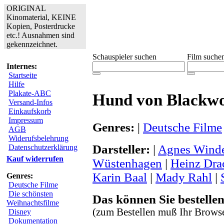
ORIGINAL
Kinomaterial, KEINE
Kopien, Posterdrucke
etc.! Ausnahmen sind
gekennzeichnet.
Schauspieler suchen
Film suche
Internes:
Startseite
Hilfe
Plakate-ABC
Hund von Blackwo
Versand-Infos
Einkaufskorb
Impressum
Genres:
|
Deutsche Filme
AGB
Widerufsbelehrung
Darsteller:
|
Agnes Wind
Datenschutzerklärung
Kauf widerrufen
Wüstenhagen
|
Heinz Dra
Karin Baal
|
Mady Rahl
|
Genres:
Deutsche Filme
Die schönsten
Das können Sie bestellen
Weihnachtsfilme
(zum Bestellen muß Ihr Browse
Disney
Dokumentation