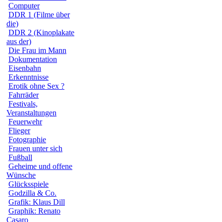
Computer
DDR 1 (Filme über
die)
DDR 2 (Kinoplakate
aus der)
Die Frau im Mann
Dokumentation
Eisenbahn
Erkenntnisse
Erotik ohne Sex ?
Fahrräder
Festivals,
Veranstaltungen
Feuerwehr
Flieger
Fotographie
Frauen unter sich
Fußball
Geheime und offene
Wünsche
Glücksspiele
Godzilla & Co.
Grafik: Klaus Dill
Graphik: Renato
Casaro