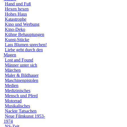
Hand und Fuß
Hexen hexen
Hohes Haus
Katastrophe
Kino und Werbung
Kino-Deko
Kühne Behauptungen
Kunst-Stücke
Lass Blumen sprechen!
Liebe geht durch den
Magen
Lost and Found
Männer unter sich
Märchen
Maler & Bildhauer
Maschinenpistolen
Medien
Medizinisches
Mensch und Pferd
Motorrad
Musikalisches
Nackte Tatsachen
Neue Filmkunst 1953-
1974
NS-Zeit