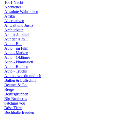
1001 Nacht
Abenteuer
Absolute Wahrheiten
Afrika
Alternativen
Anwalt und Justiz
Architektur
Atom? Ja bitte!
Auf der Alm...
Auto - Bus
Auto - im Film
Auto - Marken
Auto - Oldtimer
Auto - Phantasien
Auto - Rennen
Auto - Trucks
Autos - wie du und ich
Ballon & Luftschiff
Beamte & Co.
Berge
Berufsgruppen
Big Brother is
watching you
Böse Tiere
Buchhalterfreuden