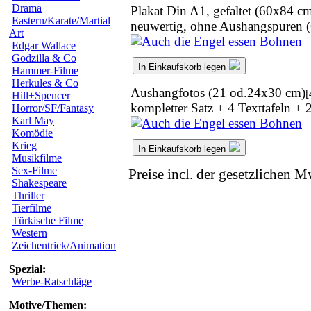
Drama
Plakat Din A1, gefaltet (60x84 c
Eastern/Karate/Martial
neuwertig, ohne Aushangspuren (
Art
Edgar Wallace
Godzilla & Co
In Einkaufskorb legen
Hammer-Filme
Herkules & Co
Aushangfotos (21 od.24x30 cm)
[
Hill+Spencer
kompletter Satz + 4 Texttafeln +
Horror/SF/Fantasy
Karl May
Komödie
Krieg
In Einkaufskorb legen
Musikfilme
Sex-Filme
Preise incl. der gesetzlichen M
Shakespeare
Thriller
Tierfilme
Türkische Filme
Western
Zeichentrick/Animation
Spezial:
Werbe-Ratschläge
Motive/Themen: