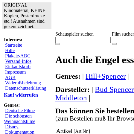
ORIGINAL
Kinomaterial, KEINE
Kopien, Posterdrucke
etc.! Ausnahmen sind
gekennzeichnet.
Schauspieler suchen
Film suche
Internes:
Startseite
Hilfe
Plakate-ABC
Auch die Engel es
Versand-Infos
Einkaufskorb
Impressum
Genres:
|
Hill+Spencer
|
AGB
Widerufsbelehrung
Darsteller:
|
Bud Spencer
Datenschutzerklärung
Kauf widerrufen
Middleton
|
Genres:
Das können Sie bestellen
Deutsche Filme
Die schönsten
(zum Bestellen muß Ihr Browse
Weihnachtsfilme
Disney
Artikel
[Art.Nr.]
Dokumentation