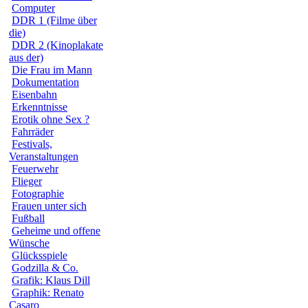
Computer
DDR 1 (Filme über
die)
DDR 2 (Kinoplakate
aus der)
Die Frau im Mann
Dokumentation
Eisenbahn
Erkenntnisse
Erotik ohne Sex ?
Fahrräder
Festivals,
Veranstaltungen
Feuerwehr
Flieger
Fotographie
Frauen unter sich
Fußball
Geheime und offene
Wünsche
Glücksspiele
Godzilla & Co.
Grafik: Klaus Dill
Graphik: Renato
Casaro