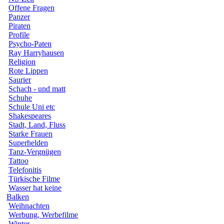
Offene Fragen
Panzer
Piraten
Profile
Psycho-Paten
Ray Harryhausen
Religion
Rote Lippen
Saurier
Schach - und matt
Schuhe
Schule Uni etc
Shakespeares
Stadt, Land, Fluss
Starke Frauen
Superhelden
Tanz-Vergnügen
Tattoo
Telefonitis
Türkische Filme
Wasser hat keine
Balken
Weihnachten
Werbung, Werbefilme
Winter