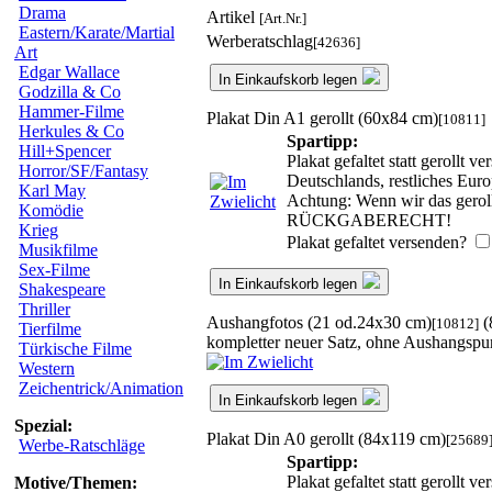
Drama
Artikel
[Art.Nr.]
Eastern/Karate/Martial
Werberatschlag
[42636]
Art
Edgar Wallace
In Einkaufskorb legen
Godzilla & Co
Hammer-Filme
Plakat Din A1 gerollt (60x84 cm)
[10811]
Herkules & Co
Spartipp:
Hill+Spencer
Plakat gefaltet statt gerollt
Horror/SF/Fantasy
Deutschlands, restliches Eur
Karl May
Achtung: Wenn wir das gerollt
Komödie
RÜCKGABERECHT!
Krieg
Plakat gefaltet versenden?
Musikfilme
Sex-Filme
In Einkaufskorb legen
Shakespeare
Thriller
Aushangfotos (21 od.24x30 cm)
(
[10812]
Tierfilme
kompletter neuer Satz, ohne Aushangspu
Türkische Filme
Western
Zeichentrick/Animation
In Einkaufskorb legen
Spezial:
Plakat Din A0 gerollt (84x119 cm)
[25689
Werbe-Ratschläge
Spartipp:
Plakat gefaltet statt gerollt
Motive/Themen: