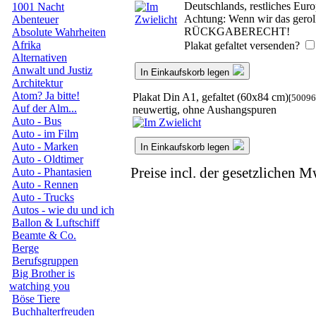
Deutschlands, restliches Eur
1001 Nacht
Achtung: Wenn wir das gerollt
Abenteuer
RÜCKGABERECHT!
Absolute Wahrheiten
Afrika
Plakat gefaltet versenden?
Alternativen
Anwalt und Justiz
In Einkaufskorb legen
Architektur
Atom? Ja bitte!
Plakat Din A1, gefaltet (60x84 cm)
[50096
Auf der Alm...
neuwertig, ohne Aushangspuren
Auto - Bus
Auto - im Film
Auto - Marken
In Einkaufskorb legen
Auto - Oldtimer
Preise incl. der gesetzlichen M
Auto - Phantasien
Auto - Rennen
Auto - Trucks
Autos - wie du und ich
Ballon & Luftschiff
Beamte & Co.
Berge
Berufsgruppen
Big Brother is
watching you
Böse Tiere
Buchhalterfreuden