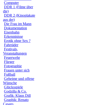
Computer
DDR 1 (Filme über
die)
DDR 2 (Kinoplakate
aus der)
Die Frau im Mann
Dokumentation
Eisenbahn
Erkenntnisse
Erotik ohne Sex ?
Fahrräder
Festivals,
Veranstaltungen
Feuerwehr
Flieger
Fotographie
Frauen unter sich
Fußball
Geheime und offene
Wünsche
Glücksspiele
Godzilla & Co.
Grafik: Klaus Dill
Graphik: Renato
Casaro