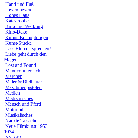
Hand und Fuß
Hexen hexen
Hohes Haus
Katastrophe
Kino und Werbung
Kino-Deko
Kühne Behauptungen
Kunst-Stücke
Lass Blumen sprechen!
Liebe geht durch den
Magen
Lost and Found
Männer unter sich
Märchen
Maler & Bildhauer
Maschinenpistolen
Medien
Medizinisches
Mensch und Pferd
Motorrad
Musikalisches
Nackte Tatsachen
Neue Filmkunst 1953-
1974
NS-Zeit