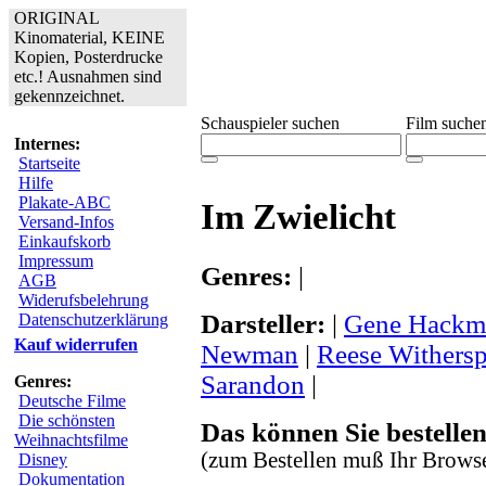
ORIGINAL
Kinomaterial, KEINE
Kopien, Posterdrucke
etc.! Ausnahmen sind
gekennzeichnet.
Schauspieler suchen
Film suche
Internes:
Startseite
Hilfe
Plakate-ABC
Im Zwielicht
Versand-Infos
Einkaufskorb
Impressum
Genres:
|
AGB
Widerufsbelehrung
Darsteller:
|
Gene Hackm
Datenschutzerklärung
Kauf widerrufen
Newman
|
Reese Withers
Sarandon
|
Genres:
Deutsche Filme
Die schönsten
Das können Sie bestellen
Weihnachtsfilme
(zum Bestellen muß Ihr Browse
Disney
Dokumentation