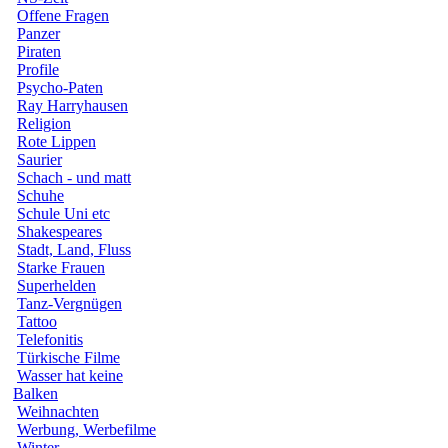
Offene Fragen
Panzer
Piraten
Profile
Psycho-Paten
Ray Harryhausen
Religion
Rote Lippen
Saurier
Schach - und matt
Schuhe
Schule Uni etc
Shakespeares
Stadt, Land, Fluss
Starke Frauen
Superhelden
Tanz-Vergnügen
Tattoo
Telefonitis
Türkische Filme
Wasser hat keine
Balken
Weihnachten
Werbung, Werbefilme
Winter