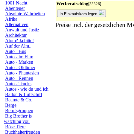
1001 Nacht
Werberatschlag
[33326]
Abenteuer
Absolute Wahrheiten
In Einkaufskorb legen
Afrika
Preise incl. der gesetzlichen M
Alternativen
Anwalt und Justiz
Architektur
Atom? Ja bitte!
Auf der Alm...
Auto - Bus
Auto - im Film
Auto - Marken
Auto - Oldtimer
Auto - Phantasien
Auto - Rennen
Auto - Trucks
Autos - wie du und ich
Ballon & Luftschiff
Beamte & Co.
Berge
Berufsgruppen
Big Brother is
watching you
Böse Tiere
Buchhalterfreuden