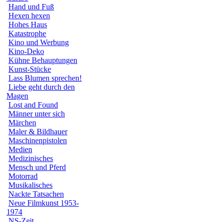
Hand und Fuß
Hexen hexen
Hohes Haus
Katastrophe
Kino und Werbung
Kino-Deko
Kühne Behauptungen
Kunst-Stücke
Lass Blumen sprechen!
Liebe geht durch den
Magen
Lost and Found
Männer unter sich
Märchen
Maler & Bildhauer
Maschinenpistolen
Medien
Medizinisches
Mensch und Pferd
Motorrad
Musikalisches
Nackte Tatsachen
Neue Filmkunst 1953-
1974
NS-Zeit