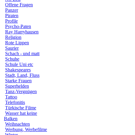
Offene Fragen
Panzer
Piraten
Profile
Psycho-Paten
Ray Harryhausen
Religion
Rote Lippen
Saurier
Schach - und matt
Schuhe
Schule Uni etc
Shakespeares
Stadt, Land, Fluss
Starke Frauen
Superhelden
Tanz-Vergnügen
Tattoo
Telefonitis
Türkische Filme
Wasser hat keine
Balken
Weihnachten
Werbung, Werbefilme
Winter