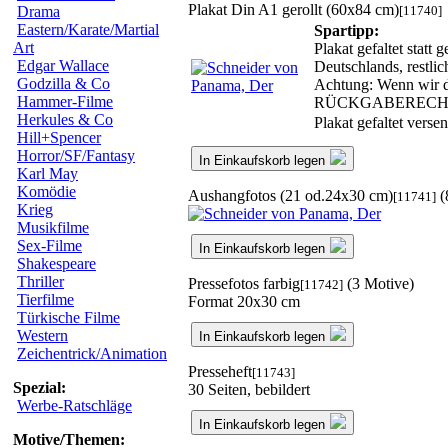
Plakat Din A1 gerollt (60x84 cm)
[11740]
Drama
Eastern/Karate/Martial
Spartipp:
Art
Plakat gefaltet statt
Edgar Wallace
Deutschlands, restli
Godzilla & Co
Achtung: Wenn wir da
Hammer-Filme
RÜCKGABERECH
Herkules & Co
Plakat gefaltet vers
Hill+Spencer
Horror/SF/Fantasy
In Einkaufskorb legen
Karl May
Komödie
Aushangfotos (21 od.24x30 cm)
(
[11741]
Krieg
Musikfilme
Sex-Filme
In Einkaufskorb legen
Shakespeare
Thriller
Pressefotos farbig
(3 Motive)
[11742]
Tierfilme
Format 20x30 cm
Türkische Filme
Western
In Einkaufskorb legen
Zeichentrick/Animation
Presseheft
[11743]
Spezial:
30 Seiten, bebildert
Werbe-Ratschläge
In Einkaufskorb legen
Motive/Themen: