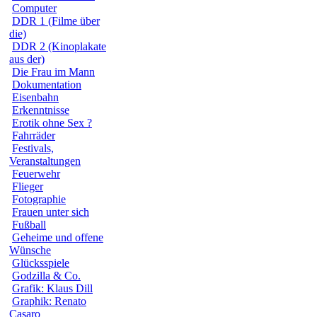
Computer
DDR 1 (Filme über
die)
DDR 2 (Kinoplakate
aus der)
Die Frau im Mann
Dokumentation
Eisenbahn
Erkenntnisse
Erotik ohne Sex ?
Fahrräder
Festivals,
Veranstaltungen
Feuerwehr
Flieger
Fotographie
Frauen unter sich
Fußball
Geheime und offene
Wünsche
Glücksspiele
Godzilla & Co.
Grafik: Klaus Dill
Graphik: Renato
Casaro