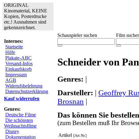
ORIGINAL
Kinomaterial, KEINE
Kopien, Posterdrucke
etc.! Ausnahmen sind
gekennzeichnet.
Schauspieler suchen
Film suche
Internes:
Startseite
Hilfe
Plakate-ABC
Schneider von Pa
Versand-Infos
Einkaufskorb
Impressum
Genres:
|
AGB
Widerufsbelehrung
Darsteller:
|
Geoffrey Ru
Datenschutzerklärung
Kauf widerrufen
Brosnan
|
Genres:
Das können Sie bestellen
Deutsche Filme
Die schönsten
(zum Bestellen muß Ihr Browse
Weihnachtsfilme
Disney
Artikel
[Art.Nr.]
Dokumentation