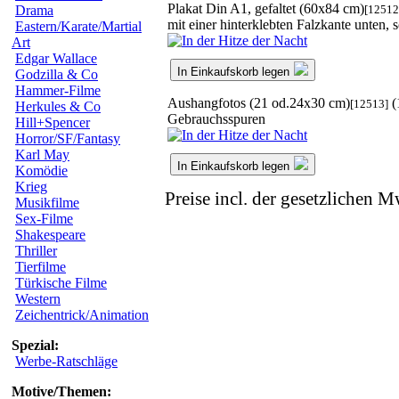
Plakat Din A1, gefaltet (60x84 cm)
[12512
Drama
mit einer hinterklebten Falzkante unten, s
Eastern/Karate/Martial
Art
Edgar Wallace
In Einkaufskorb legen
Godzilla & Co
Hammer-Filme
Aushangfotos (21 od.24x30 cm)
(
[12513]
Herkules & Co
Gebrauchsspuren
Hill+Spencer
Horror/SF/Fantasy
Karl May
In Einkaufskorb legen
Komödie
Krieg
Preise incl. der gesetzlichen M
Musikfilme
Sex-Filme
Shakespeare
Thriller
Tierfilme
Türkische Filme
Western
Zeichentrick/Animation
Spezial:
Werbe-Ratschläge
Motive/Themen: