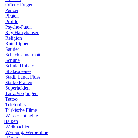
Offene Fragen
Panzer
Piraten
Profile
Psycho-Paten
Ray Harryhausen
Religion
Rote Lippen
Saurier
Schach - und matt
Schuhe
Schule Uni etc
Shakespeares
Stadt, Land, Fluss
Starke Frauen
Superhelden
Tanz-Vergnügen
Tattoo
Telefonitis
Türkische Filme
Wasser hat keine
Balken
Weihnachten
Werbung, Werbefilme
Winter