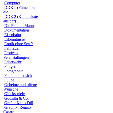
Computer
DDR 1 (Filme über
die)
DDR 2 (Kinoplakate
aus der)
Die Frau im Mann
Dokumentation
Eisenbahn
Erkenntnisse
Erotik ohne Sex ?
Fahrräder
Festivals,
Veranstaltungen
Feuerwehr
Flieger
Fotographie
Frauen unter sich
Fußball
Geheime und offene
Wünsche
Glücksspiele
Godzilla & Co.
Grafik: Klaus Dill
Graphik: Renato
Casaro