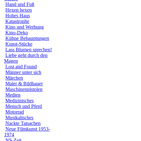
Hand und Fuß
Hexen hexen
Hohes Haus
Katastrophe
Kino und Werbung
Kino-Deko
Kühne Behauptungen
Kunst-Stücke
Lass Blumen sprechen!
Liebe geht durch den
Magen
Lost and Found
Männer unter sich
Märchen
Maler & Bildhauer
Maschinenpistolen
Medien
Medizinisches
Mensch und Pferd
Motorrad
Musikalisches
Nackte Tatsachen
Neue Filmkunst 1953-
1974
NS-Zeit