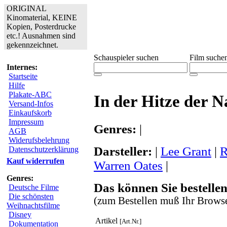
ORIGINAL
Kinomaterial, KEINE
Kopien, Posterdrucke
etc.! Ausnahmen sind
gekennzeichnet.
Schauspieler suchen
Film suche
Internes:
Startseite
Hilfe
Plakate-ABC
In der Hitze der N
Versand-Infos
Einkaufskorb
Impressum
Genres:
|
AGB
Widerufsbelehrung
Darsteller:
|
Lee Grant
|
R
Datenschutzerklärung
Kauf widerrufen
Warren Oates
|
Genres:
Das können Sie bestellen
Deutsche Filme
Die schönsten
(zum Bestellen muß Ihr Browse
Weihnachtsfilme
Disney
Artikel
[Art.Nr.]
Dokumentation