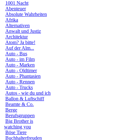
1001 Nacht
Abenteuer
Absolute Wahrheiten
Afrika
Alternativen
Anwalt und Justiz
Architektur
Atom? Ja bitte!
Auf der Alm...
Auto - Bus
Auto - im Film
Auto - Marken
Auto - Oldtimer
Auto - Phantasien
Auto - Rennen
Auto - Trucks
Autos - wie du und ich
Ballon & Luftschiff
Beamte & Co.
Berge
Berufsgruppen
Big Brother is
watching you
Böse Tiere
Buchhalterfreuden