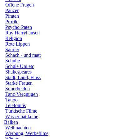
Offene Fragen
Panzer
Piraten
Profile
Psycho-Paten
Ray Harryhausen
Religion
Rote Lippen
Saurier
Schach - und matt
Schuhe
Schule Uni etc
Shakespeares
Stadt, Land, Fluss
Starke Frauen
Superhelden
Tanz-Vergnügen
Tattoo
Telefonitis
Türkische Filme
Wasser hat keine
Balken
Weihnachten
Werbung, Werbefilme
Winter