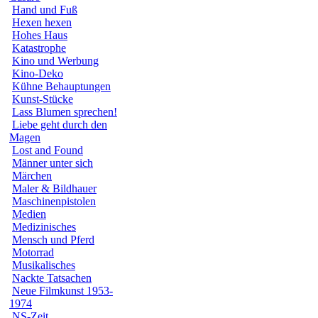
Hand und Fuß
Hexen hexen
Hohes Haus
Katastrophe
Kino und Werbung
Kino-Deko
Kühne Behauptungen
Kunst-Stücke
Lass Blumen sprechen!
Liebe geht durch den
Magen
Lost and Found
Männer unter sich
Märchen
Maler & Bildhauer
Maschinenpistolen
Medien
Medizinisches
Mensch und Pferd
Motorrad
Musikalisches
Nackte Tatsachen
Neue Filmkunst 1953-
1974
NS-Zeit