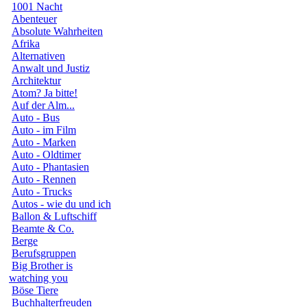
1001 Nacht
Abenteuer
Absolute Wahrheiten
Afrika
Alternativen
Anwalt und Justiz
Architektur
Atom? Ja bitte!
Auf der Alm...
Auto - Bus
Auto - im Film
Auto - Marken
Auto - Oldtimer
Auto - Phantasien
Auto - Rennen
Auto - Trucks
Autos - wie du und ich
Ballon & Luftschiff
Beamte & Co.
Berge
Berufsgruppen
Big Brother is
watching you
Böse Tiere
Buchhalterfreuden