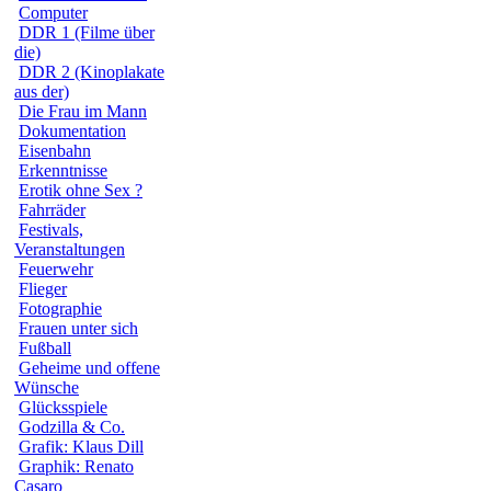
Computer
DDR 1 (Filme über
die)
DDR 2 (Kinoplakate
aus der)
Die Frau im Mann
Dokumentation
Eisenbahn
Erkenntnisse
Erotik ohne Sex ?
Fahrräder
Festivals,
Veranstaltungen
Feuerwehr
Flieger
Fotographie
Frauen unter sich
Fußball
Geheime und offene
Wünsche
Glücksspiele
Godzilla & Co.
Grafik: Klaus Dill
Graphik: Renato
Casaro