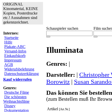
ORIGINAL
Kinomaterial, KEINE
Kopien, Posterdrucke
etc.! Ausnahmen sind
gekennzeichnet.
Schauspieler suchen
Film suche
Internes:
Startseite
Hilfe
Plakate-ABC
Illuminata
Versand-Infos
Einkaufskorb
Impressum
Genres:
|
AGB
Widerufsbelehrung
Darsteller:
|
Christopher
Datenschutzerklärung
Kauf widerrufen
Borowitz
|
Susan Sarando
Genres:
Das können Sie bestellen
Deutsche Filme
Die schönsten
(zum Bestellen muß Ihr Browse
Weihnachtsfilme
Disney
Artikel
[Art.Nr.]
Dokumentation