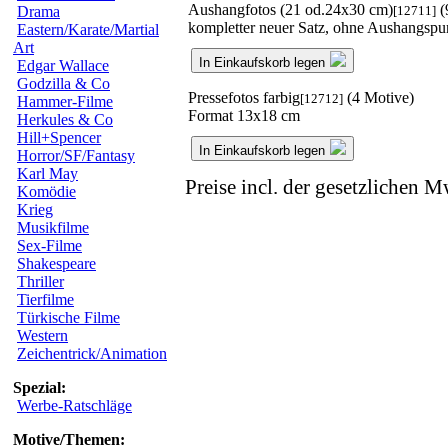
Aushangfotos (21 od.24x30 cm)
(
[12711]
Drama
kompletter neuer Satz, ohne Aushangspu
Eastern/Karate/Martial
Art
In Einkaufskorb legen
Edgar Wallace
Godzilla & Co
Pressefotos farbig
(4 Motive)
[12712]
Hammer-Filme
Format 13x18 cm
Herkules & Co
Hill+Spencer
In Einkaufskorb legen
Horror/SF/Fantasy
Karl May
Preise incl. der gesetzlichen M
Komödie
Krieg
Musikfilme
Sex-Filme
Shakespeare
Thriller
Tierfilme
Türkische Filme
Western
Zeichentrick/Animation
Spezial:
Werbe-Ratschläge
Motive/Themen: