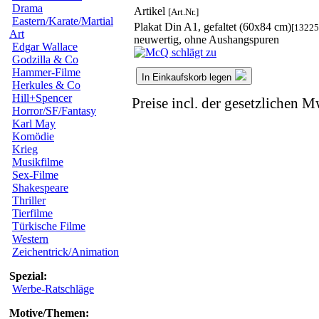
Drama
Artikel
[Art.Nr.]
Eastern/Karate/Martial
Plakat Din A1, gefaltet (60x84 cm)
[13225
Art
neuwertig, ohne Aushangspuren
Edgar Wallace
Godzilla & Co
Hammer-Filme
In Einkaufskorb legen
Herkules & Co
Hill+Spencer
Preise incl. der gesetzlichen M
Horror/SF/Fantasy
Karl May
Komödie
Krieg
Musikfilme
Sex-Filme
Shakespeare
Thriller
Tierfilme
Türkische Filme
Western
Zeichentrick/Animation
Spezial:
Werbe-Ratschläge
Motive/Themen: