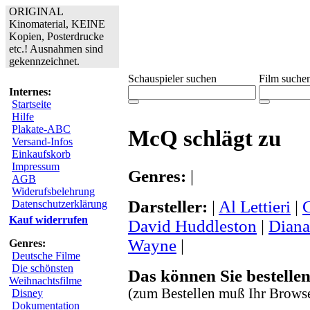
ORIGINAL
Kinomaterial, KEINE
Kopien, Posterdrucke
etc.! Ausnahmen sind
gekennzeichnet.
Schauspieler suchen
Film suche
Internes:
Startseite
Hilfe
Plakate-ABC
McQ schlägt zu
Versand-Infos
Einkaufskorb
Impressum
Genres:
|
AGB
Widerufsbelehrung
Darsteller:
|
Al Lettieri
|
Datenschutzerklärung
Kauf widerrufen
David Huddleston
|
Diana
Wayne
|
Genres:
Deutsche Filme
Die schönsten
Das können Sie bestellen
Weihnachtsfilme
(zum Bestellen muß Ihr Browse
Disney
Dokumentation