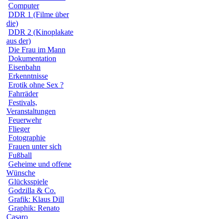
Computer
DDR 1 (Filme über
die)
DDR 2 (Kinoplakate
aus der)
Die Frau im Mann
Dokumentation
Eisenbahn
Erkenntnisse
Erotik ohne Sex ?
Fahrräder
Festivals,
Veranstaltungen
Feuerwehr
Flieger
Fotographie
Frauen unter sich
Fußball
Geheime und offene
Wünsche
Glücksspiele
Godzilla & Co.
Grafik: Klaus Dill
Graphik: Renato
Casaro