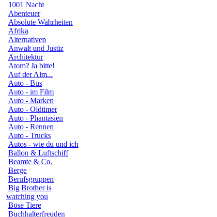
1001 Nacht
Abenteuer
Absolute Wahrheiten
Afrika
Alternativen
Anwalt und Justiz
Architektur
Atom? Ja bitte!
Auf der Alm...
Auto - Bus
Auto - im Film
Auto - Marken
Auto - Oldtimer
Auto - Phantasien
Auto - Rennen
Auto - Trucks
Autos - wie du und ich
Ballon & Luftschiff
Beamte & Co.
Berge
Berufsgruppen
Big Brother is
watching you
Böse Tiere
Buchhalterfreuden