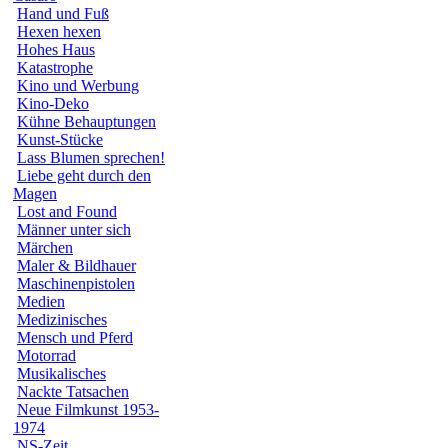
Hand und Fuß
Hexen hexen
Hohes Haus
Katastrophe
Kino und Werbung
Kino-Deko
Kühne Behauptungen
Kunst-Stücke
Lass Blumen sprechen!
Liebe geht durch den
Magen
Lost and Found
Männer unter sich
Märchen
Maler & Bildhauer
Maschinenpistolen
Medien
Medizinisches
Mensch und Pferd
Motorrad
Musikalisches
Nackte Tatsachen
Neue Filmkunst 1953-
1974
NS-Zeit