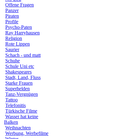
Offene Fragen
Panzer
Piraten
Profile
Psycho-Paten
Ray Harryhausen
Religion
Rote Lippen
Saurier
Schach - und matt
Schuhe
Schule Uni etc
Shakespeares
Stadt, Land, Fluss
Starke Frauen
Superhelden
Tanz-Vergnügen
Tattoo
Telefonitis
Türkische Filme
Wasser hat keine
Balken
Weihnachten
Werbung, Werbefilme
Winter