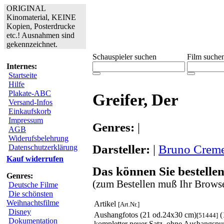
ORIGINAL
Kinomaterial, KEINE
Kopien, Posterdrucke
etc.! Ausnahmen sind
gekennzeichnet.
Schauspieler suchen
Film suche
Internes:
Startseite
Hilfe
Plakate-ABC
Greifer, Der
Versand-Infos
Einkaufskorb
Impressum
Genres:
|
AGB
Widerufsbelehrung
Darsteller:
|
Bruno Crem
Datenschutzerklärung
Kauf widerrufen
Das können Sie bestellen
Genres:
(zum Bestellen muß Ihr Browse
Deutsche Filme
Die schönsten
Weihnachtsfilme
Artikel
[Art.Nr.]
Disney
Aushangfotos (21 od.24x30 cm)
(
[51444]
Dokumentation
kompletter neuer Satz, ohne Aushangspu