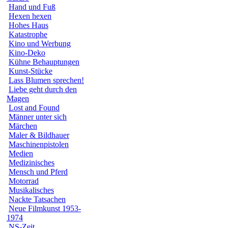
Hand und Fuß
Hexen hexen
Hohes Haus
Katastrophe
Kino und Werbung
Kino-Deko
Kühne Behauptungen
Kunst-Stücke
Lass Blumen sprechen!
Liebe geht durch den
Magen
Lost and Found
Männer unter sich
Märchen
Maler & Bildhauer
Maschinenpistolen
Medien
Medizinisches
Mensch und Pferd
Motorrad
Musikalisches
Nackte Tatsachen
Neue Filmkunst 1953-
1974
NS-Zeit