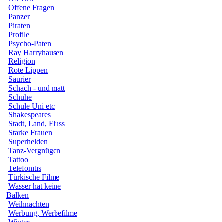
Offene Fragen
Panzer
Piraten
Profile
Psycho-Paten
Ray Harryhausen
Religion
Rote Lippen
Saurier
Schach - und matt
Schuhe
Schule Uni etc
Shakespeares
Stadt, Land, Fluss
Starke Frauen
Superhelden
Tanz-Vergnügen
Tattoo
Telefonitis
Türkische Filme
Wasser hat keine
Balken
Weihnachten
Werbung, Werbefilme
Winter