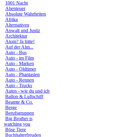
1001 Nacht
Abenteuer
Absolute Wahrheiten
Afrika
Alternativen
Anwalt und Justiz
Architektur
Atom? Ja bitte!
Auf der Alm...
Auto - Bus
Auto - im Film
Auto - Marken
Auto - Oldtimer
Auto - Phantasien
Auto - Rennen
Auto - Trucks
Autos - wie du und ich
Ballon & Luftschiff
Beamte & Co.
Berge
Berufsgruppen
Big Brother is
watching you
Böse Tiere
Buchhalterfreuden