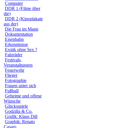
Computer
DDR 1 (Filme über
die)
DDR 2 (Kinoplakate
aus der)
Die Frau im Mann
Dokumentation
Eisenbahn
Erkenntnisse
Erotik ohne Sex ?
Fahrräder
Festivals,
Veranstaltungen
Feuerwehr
Flieger
Fotographie
Frauen unter sich
Fußball
Geheime und offene
Wünsche
Glücksspiele
Godzilla & Co.
Grafik: Klaus Dill
Graphik: Renato
Casaro