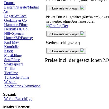
Drama
Eastern/Karate/Martial
In Einkaufskorb legen
Art
Edgar Wallace
Plakat Din A1, gefaltet (60x84 cm)
[51443
Godzilla & Co
neuwertig, ohne Aushangspuren
Hammer-Filme
Herkules & Co
Hill+Spencer
In Einkaufskorb legen
Horror/SF/Fantasy
Karl May
Werberatschlag
[52387]
Komödie
Krieg
In Einkaufskorb legen
Musikfilme
Preise incl. der gesetzlichen M
Sex-Filme
Shakespeare
Thriller
Tierfilme
Türkische Filme
Western
Zeichentrick/Animation
Spezial:
Werbe-Ratschläge
Motive/Themen: