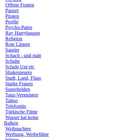
Offene Fragen
Panzer
Piraten
Profile
Psycho-Paten
Ray Harryhausen
Religion
Rote Lippen
Saurier
Schach - und matt
Schuhe
Schule Uni etc
Shakespeares
Stadt, Land, Fluss
Starke Frauen
Superhelden
Tanz-Vergnügen
Tattoo
Telefonitis
Türkische Filme
Wasser hat keine
Balken
Weihnachten
Werbung, Werbefilme
Winter