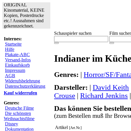
ORIGINAL
Kinomaterial, KEINE
Kopien, Posterdrucke
etc.! Ausnahmen sind
gekennzeichnet.
Schauspieler suchen
Film suche
Internes:
Startseite
Hilfe
Plakate-ABC
Indianer im Küch
Versand-Infos
Einkaufskorb
Impressum
Genres:
|
Horror/SF/Fant
AGB
Widerufsbelehrung
Darsteller:
|
David Keith
Datenschutzerklärung
Kauf widerrufen
Crouse
|
Richard Jenkins
Genres:
Das können Sie bestellen
Deutsche Filme
Die schönsten
(zum Bestellen muß Ihr Browse
Weihnachtsfilme
Disney
Artikel
[Art.Nr.]
Dokumentation