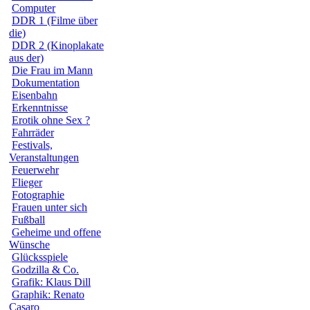
Computer
DDR 1 (Filme über
die)
DDR 2 (Kinoplakate
aus der)
Die Frau im Mann
Dokumentation
Eisenbahn
Erkenntnisse
Erotik ohne Sex ?
Fahrräder
Festivals,
Veranstaltungen
Feuerwehr
Flieger
Fotographie
Frauen unter sich
Fußball
Geheime und offene
Wünsche
Glücksspiele
Godzilla & Co.
Grafik: Klaus Dill
Graphik: Renato
Casaro