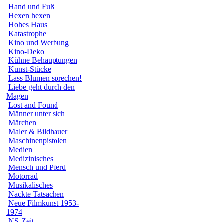
Hand und Fuß
Hexen hexen
Hohes Haus
Katastrophe
Kino und Werbung
Kino-Deko
Kühne Behauptungen
Kunst-Stücke
Lass Blumen sprechen!
Liebe geht durch den
Magen
Lost and Found
Männer unter sich
Märchen
Maler & Bildhauer
Maschinenpistolen
Medien
Medizinisches
Mensch und Pferd
Motorrad
Musikalisches
Nackte Tatsachen
Neue Filmkunst 1953-
1974
NS-Zeit