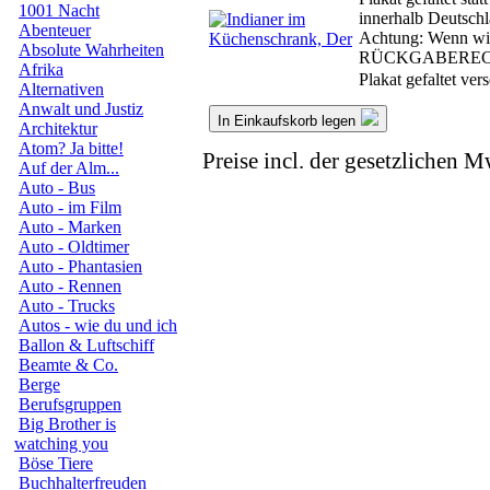
1001 Nacht
innerhalb Deutschl
Abenteuer
Achtung: Wenn wir 
Absolute Wahrheiten
RÜCKGABEREC
Afrika
Plakat gefaltet ve
Alternativen
Anwalt und Justiz
In Einkaufskorb legen
Architektur
Atom? Ja bitte!
Preise incl. der gesetzlichen M
Auf der Alm...
Auto - Bus
Auto - im Film
Auto - Marken
Auto - Oldtimer
Auto - Phantasien
Auto - Rennen
Auto - Trucks
Autos - wie du und ich
Ballon & Luftschiff
Beamte & Co.
Berge
Berufsgruppen
Big Brother is
watching you
Böse Tiere
Buchhalterfreuden