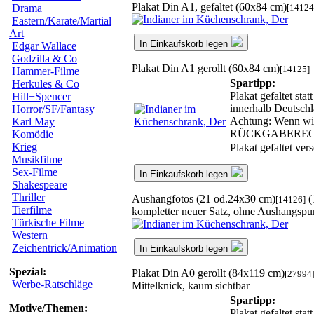
Plakat Din A1, gefaltet (60x84 cm)
[14124
Drama
Eastern/Karate/Martial
Art
In Einkaufskorb legen
Edgar Wallace
Godzilla & Co
Plakat Din A1 gerollt (60x84 cm)
[14125]
Hammer-Filme
Spartipp:
Herkules & Co
Plakat gefaltet sta
Hill+Spencer
innerhalb Deutschl
Horror/SF/Fantasy
Achtung: Wenn wir 
Karl May
RÜCKGABEREC
Komödie
Krieg
Plakat gefaltet ve
Musikfilme
Sex-Filme
In Einkaufskorb legen
Shakespeare
Thriller
Aushangfotos (21 od.24x30 cm)
(
[14126]
Tierfilme
kompletter neuer Satz, ohne Aushangspu
Türkische Filme
Western
Zeichentrick/Animation
In Einkaufskorb legen
Spezial:
Plakat Din A0 gerollt (84x119 cm)
[27994
Werbe-Ratschläge
Mittelknick, kaum sichtbar
Spartipp:
Motive/Themen:
Plakat gefaltet sta